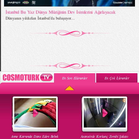
İstanbul Bu Yaz Dünya Müziğinin Dev İsimlerini Ağırlayacak
Dünyanın yıldızları İstanbul’da buluşuyor…
En Son Eklenenler
En Çok İzlenenler
Anne Karnında Dans Eden Bebek
Asansörde Korkunç Zombi Şakası