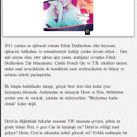
2011 yazının en eğlenceli romanı Erkek Dedikodusu, tüm heyecanı,
eğlencesi, kahkahası ve romantizmiyle kaldığı yerden devam ediyor… İster
aşkı arayan olun, ister aşktan ağzı yanan, aradığınız cevapları Erkek
Dedikodusu 2'de bulacaksınız. Çünkü French Oje ve T.B. erkekleri tanıyor,
onları nasıl seveceklerini de kendilerini nasıl sevdirecekerini de biliyor ve
sırlarını sizlerle paylaşıyorlar.
İlk kitapta hasbelkader tanışıp, gerçek birer dost olan kızlar iyice
kaynaşmış durumda. Aralarından su sızmayan Derin ve Pera, birbirlerini
yerden yere de vuracak, yalanlar da söyleyecekler. "Büyüyünce kadın
olmak" kolay değil.
Derin’in düğününde bekarlar masasını VIP masasına çeviren, şehrin en
gözde bekarı Pera, o gece Can ile karşılaştı mı? Derin’in evliliği nasıl
gidiyor? Derin, Cem’in ailesinden kabul görecek mi? Evlilik muhteşem bir