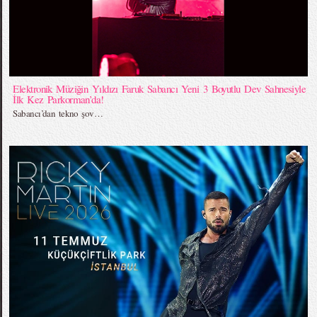
Elektronik Müziğin Yıldızı Faruk Sabancı Yeni 3 Boyutlu Dev Sahnesiyle
İlk Kez Parkorman’da!
Sabancı’dan tekno şov…