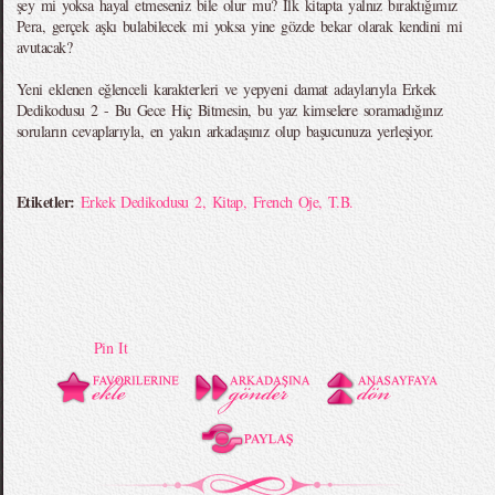
şey mi yoksa hayal etmeseniz bile olur mu? İlk kitapta yalnız bıraktığımız
Pera, gerçek aşkı bulabilecek mi yoksa yine gözde bekar olarak kendini mi
avutacak?
Yeni eklenen eğlenceli karakterleri ve yepyeni damat adaylarıyla Erkek
Dedikodusu 2 - Bu Gece Hiç Bitmesin, bu yaz kimselere soramadığınız
soruların cevaplarıyla, en yakın arkadaşınız olup başucunuza yerleşiyor.
Etiketler:
Erkek Dedikodusu 2
,
Kitap
,
French Oje
,
T.B.
Pin It