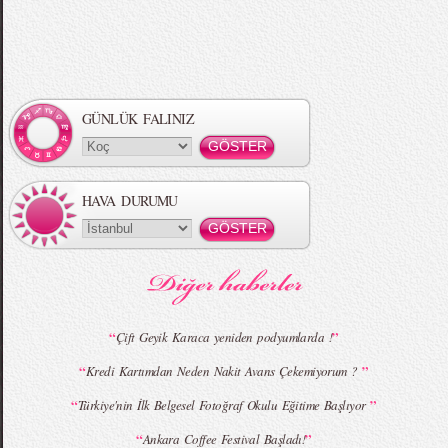
Örgü Saç Modelleri
MBFWI - Hakan Akkaya 2015 Yaz
Koleksiyonu
GÜNLÜK FALINIZ
HAVA DURUMU
MBFWI - Gülçin Çengel 2015 Yaz
MBFWI - Zeynep Erdoğan 2015 Yaz
Koleksiyonu
Koleksiyonu
“
”
Çift Geyik Karaca yeniden podyumlarda !
“
”
Kredi Kartımdan Neden Nakit Avans Çekemiyorum ?
MBFWI - Giray Sepin 2015 Yaz Koleksiyonu
MBFWI - Burçe Bekrek 2015 Yaz Koleksiyonu
“
”
Türkiye'nin İlk Belgesel Fotoğraf Okulu Eğitime Başlıyor
“
”
Ankara Coffee Festival Başladı!