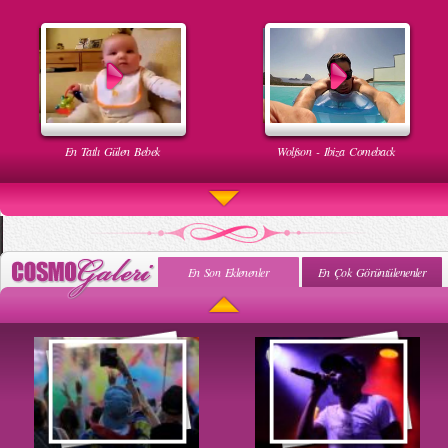
En Tatlı Gülen Bebek
Wolfson - Ibiza Comeback
En Son Eklenenler
En Çok Görüntülenenler
Uyuyan Bebeğe Gangnam Dinletilirse Ne Olur
Uykusun Da Gülen Bebek