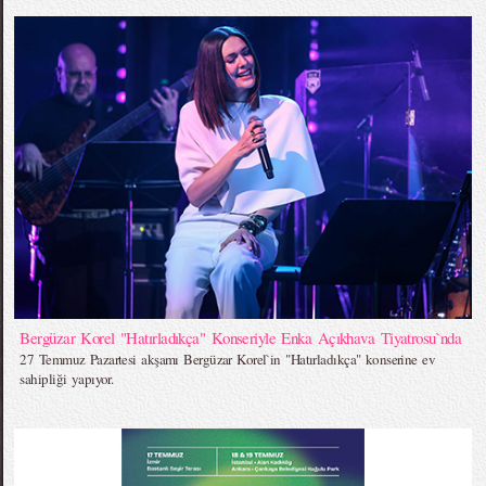
Bergüzar Korel "Hatırladıkça" Konseriyle Enka Açıkhava Tiyatrosu`nda
27 Temmuz Pazartesi akşamı Bergüzar Korel`in "Hatırladıkça" konserine ev
sahipliği yapıyor.