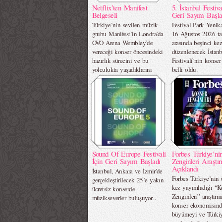
Netflix’ten Manifest
5. İstanbul Festiva
Belgeseli
Geri Sayım Başla
Türkiye`nin sevilen müzik
Festival Park Yenik
grubu Manifest`in Londra’da
16 Ağustos 2026 tar
OVO Arena Wembley’de
arasında beşinci ke
vereceği konser öncesindeki
düzenlenecek İstan
hazırlık sürecini ve bu
Festivali`nin konse
yolculukta yaşadıklarını
belli oldu.
ekrana taşıyacak bir belgesel
müjdesi verdi.
Sound Of Europe Festivali
Forbes Türkiye’ni
İçin Geri Sayım Başladı
Zenginleri Araştı
Açıklandı
İstanbul, Ankara ve İzmir’de
Forbes Türkiye’nin
gerçekleştirilecek 25’e yakın
kez yayımladığı “K
ücretsiz konserde
Zenginleri” araştırma
müzikseverler buluşuyor...
konser ekonomisind
büyümeyi ve Türkiy