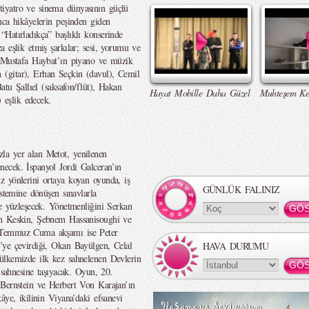
iyatro ve sinema dünyasının güçlü
nca hikâyelerin peşinden giden
Hatırladıkça” başlıklı konserinde
 eşlik etmiş şarkılar; sesi, yorumu ve
. Mustafa Haybat’ın piyano ve müzik
(gitar), Erhan Seçkin (davul), Cemil
atu Şallıel (saksafon/flüt), Hakan
Hayat Mobille Daha Güzel
Muhteşem Ke
eşlik edecek.
la yer alan Metot, yenilenen
ecek. İspanyol Jordi Galceran’ın
z yönlerini ortaya koyan oyunda, iş
GÜNLÜK FALINIZ
istemine dönüşen sınavlarla
le yüzleşecek. Yönetmenliğini Serkan
an Keskin, Şebnem Hassanisoughi ve
4 Temmuz Cuma akşamı ise Peter
’ye çevirdiği, Okan Bayülgen, Celal
HAVA DURUMU
ülkemizde ilk kez sahnelenen Devlerin
 sahnesine taşıyacak. Oyun, 20.
 Bernstein ve Herbert Von Karajan’ın
âye, ikilinin Viyana’daki efsanevi