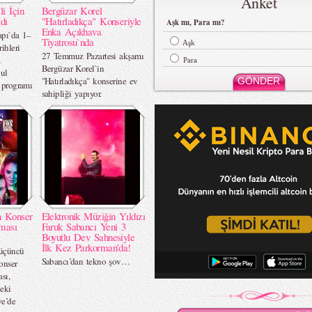
Anket
li İçin
Bergüzar Korel
dı
"Hatırladıkça" Konseriyle
Aşk mı, Para mı?
Enka Açıkhava
apı`da 1–
Tiyatrosu`nda
Aşk
ihleri
27 Temmuz Pazartesi akşamı
z
Para
Bergüzar Korel`in
bul
"Hatırladıkça" konserine ev
r programı
sahipliği yapıyor.
n Konser
Elektronik Müziğin Yıldızı
rması
Faruk Sabancı Yeni 3
Boyutlu Dev Sahnesiyle
İlk Kez Parkorman’da!
 üçüncü
Sabancı’dan tekno şov…
onser
sı,
eki
e’de