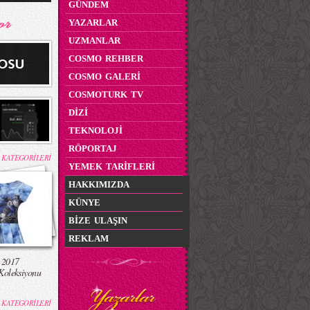
GÜNDEM
YAZARLAR
UZMANLAR
COSMO REHBER
COSMO GALERİ
COSMOTURK TV
DİZİ
TEKNOLOJİ
RÖPORTAJ
 KATEGORİLERİ
YEMEK TARİFLERİ
HAKKIMIZDA
KÜNYE
BİZE ULAŞIN
REKLAM
 2017
Koleksiyonu
 KATEGORİLERİ