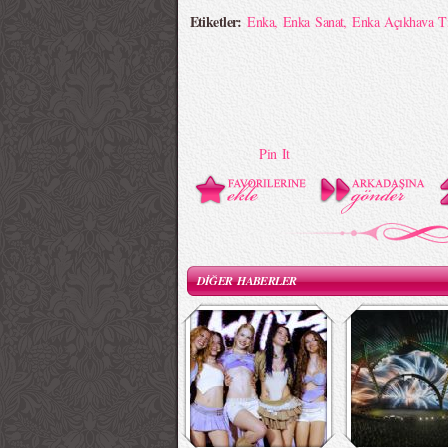
Etiketler:
Enka
,
Enka Sanat
,
Enka Açıkhava Ti
Pin It
DİĞER HABERLER