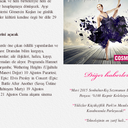
ayacak ve hem birbirleriyle hem de
bir hesaplaşmaya dönüşecek. Ayşe
sterisi Gömercin Kuşları ise günlük
üler kültürü kendine özgü bir dille 29
rini açacak
llerde öne çıkan ödüllü yapımlardan ve
iyor. Dramdan bilim kurguya,
lar; aile ilişkileri, hafıza, kayıp,
temaları ele alıyor. Programda Hamnet
arşamba; Wuthering Heights (Uğultulu
Manevi Değer) 10 Ağustos Pazartesi;
Epic: Elvis Presley in Concert (Epic:
Battle After Another (Savaş Üstüne
Muhteşem Marty) 19 Ağustos
“
Mavi 2015 Sonbahar-Kış Sezonunun E
i) 21 Ağustos Cuma akşamı sinema
Parçası: %100 Kaşmir Koleksiyo
“
Yıldızlar Küçükçiftlik Park’ın Masals
”
Kasabasında Parlayacak!
“
”
Teknolojinin en zarif hali...