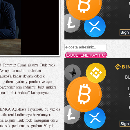
 03 Temmuz Cuma akşamı Türk rock
Avrupa turnesinin ardından
 Ağustos’a kadar devam edecek
 getiren tiyatro yapımları ve açık
öğrenciler için indirimli bilet imkânı
lana 1 bilet bedava” kampanyası
n ENKA Açıkhava Tiyatrosu, bu yaz da
atla renklendirmeye hazırlanıyor.
uma akşamı Türk rock müziğinin öncü
 akustik performans, grubun 30 yıla