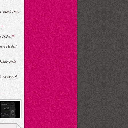
a Müzik Dolu
”
..
”
e Dikkat!
nevi Modeli
Sahnesinde
lı cosmoturk