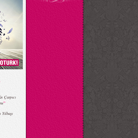
n Çarpıcı
”
nu
ı Yılbaşı