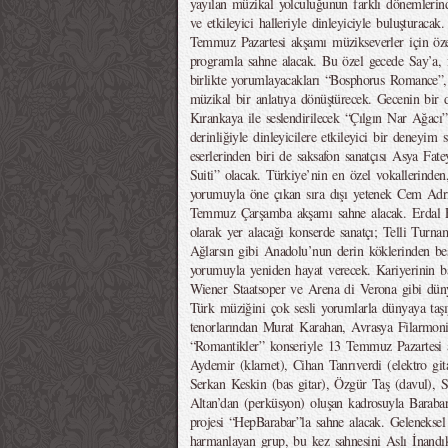
yayılan müzikal yolculuğunun farklı dönemlerinde
ve etkileyici halleriyle dinleyiciyle buluşturaca
Temmuz Pazartesi akşamı müzikseverler için özel
programla sahne alacak. Bu özel gecede Say’a, 
birlikte yorumlayacakları “Bosphorus Romance”, B
müzikal bir anlatıya dönüştürecek. Gecenin bir
Kırankaya ile seslendirilecek “Çılgın Nar Ağacı
derinliğiyle dinleyicilere etkileyici bir deneyi
eserlerinden biri de saksafon sanatçısı Asya Fate
Suiti” olacak. Türkiye’nin en özel vokallerinden,
yorumuyla öne çıkan sıra dışı yetenek Cem Adria
Temmuz Çarşamba akşamı sahne alacak. Erdal 
olarak yer alacağı konserde sanatçı; Telli Tur
Ağlarsın gibi Anadolu’nun derin köklerinden be
yorumuyla yeniden hayat verecek. Kariyerinin ba
Wiener Staatsoper ve Arena di Verona gibi dünya
Türk müziğini çok sesli yorumlarla dünyaya taş
tenorlarından Murat Karahan, Avrasya Filarmoni O
“Romantikler” konseriyle 13 Temmuz Pazartesi a
Aydemir (klarnet), Cihan Tanrıverdi (elektro gitar
Serkan Keskin (bas gitar), Özgür Taş (davul), S
Altan’dan (perküsyon) oluşan kadrosuyla Bara
projesi “HepBarabar”la sahne alacak. Geleneksel
harmanlayan grup, bu kez sahnesini Aslı İnandı