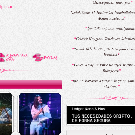
“
”
Güzelleşmenin sınırı yok
yatrosu
“
Dedublüman 11 Haziran’da İstanbullular
”
Akşam Yaşatacak
“
İşte 208. haftanın armağanları.
“
Gelecek Kaygısını Tetikleyen Sebepler
“
Reebok İlkbahar/Yaz 2015 Sezonu Efsa
”
Ventilator
“
Güven Kıraç Ve Emre Karayel Tiyatro 
”
Buluşuyor!
“
İşte 77. haftanın armağan kazanan şans
”
okurları...