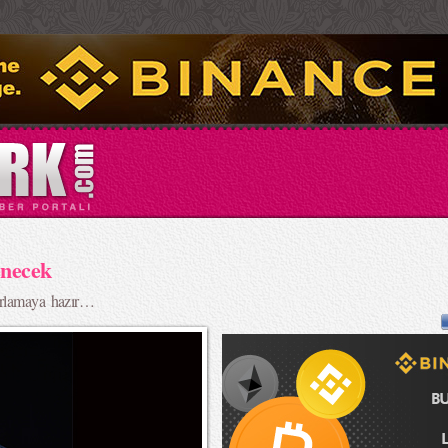
enecek
ırlamaya hazır…