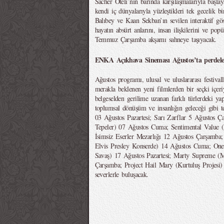
Sacher Oteli’nin barında karşılaşmalarıyla başl
kendi iç dünyalarıyla yüzleştikleri tek gecelik 
Balıbey ve Kaan Sekban’ın sevilen interaktif gö
hayatın absürt anlarını, insan ilişkilerini ve pop
Temmuz Çarşamba akşamı sahneye taşıyacak.
ENKA Açıkhava Sineması Ağustos’ta perdele
Ağustos programı, ulusal ve uluslararası festiva
merakla beklenen yeni filmlerden bir seçki içer
belgeselden gerilime uzanan farklı türlerdeki yapım
toplumsal dönüşüm ve insanlığın geleceği gibi 
03 Ağustos Pazartesi; Sarı Zarflar 5 Ağustos Ç
Tepeler) 07 Ağustos Cuma; Sentimental Value (
İsimsiz Eserler Mezarlığı 12 Ağustos Çarşamba; 
Elvis Presley Konserde) 14 Ağustos Cuma; One 
Savaş) 17 Ağustos Pazartesi; Marty Supreme (
Çarşamba; Project Hail Mary (Kurtuluş Projes
severlerle buluşacak.