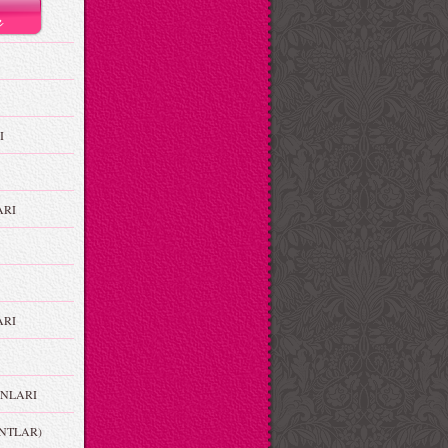
I
ARI
RI
NLARI
NTLAR)