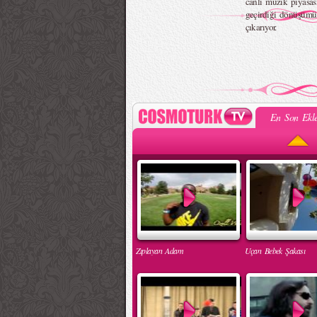
canlı müzik piyasas
geçirdiği dönüşümü
çıkarıyor.
En Son Ekle
Zıplayan Adam
Uçan Bebek Şakası