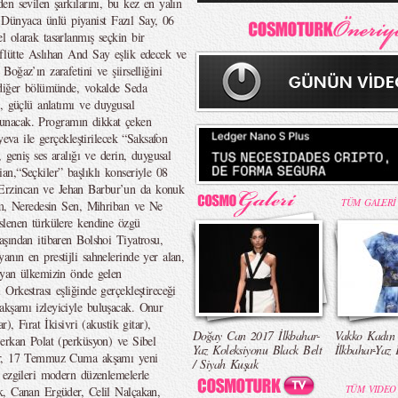
n sevilen şarkılarını, bu kez en yalın
k. Dünyaca ünlü piyanist Fazıl Say, 06
 olarak tasarlanmış seçkin bir
flütte Aslıhan And Say eşlik edecek ve
oğaz’ın zarafetini ve şiirselliğini
 diğer bölümünde, vokalde Seda
”, güçlü anlatımı ve duygusal
m sunacak. Programın dikkat çeken
yeva ile gerçekleştirilecek “Saksafon
 geniş ses aralığı ve derin, duygusal
n,“Seçkiler” başlıklı konseriyle 08
Erzincan ve Jehan Barbur’un da konuk
TÜM GALERİ
nam, Neredesin Sen, Mihriban ve Ne
slenen türkülere kendine özgü
şından itibaren Bolshoi Tiyatrosu,
nın en prestijli sahnelerinde yer alan,
ıyan ülkemizin önde gelen
rkestrası eşliğinde gerçekleştireceği
kşamı izleyiciyle buluşacak. Onur
), Fırat İkisivri (akustik gitar),
Doğay Can 2017 İlkbahar-
Vakko Kadın
erkan Polat (perküsyon) ve Sibel
Yaz Koleksiyonu Black Belt
İlkbahar-Yaz 
bar, 17 Temmuz Cuma akşamı yeni
/ Siyah Kuşak
 ezgileri modern düzenlemelerle
TÜM VIDEO
k, Canan Ergüder, Celil Nalçakan,