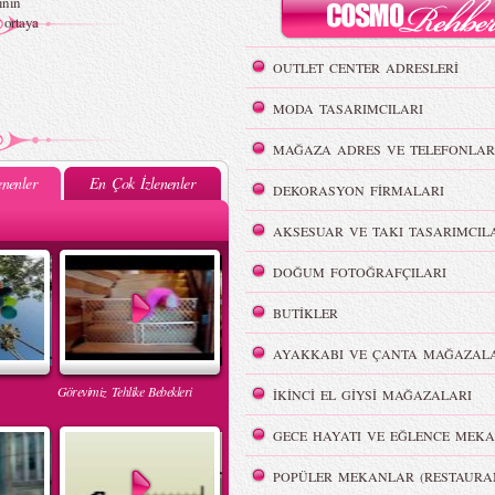
ının
 ortaya
OUTLET CENTER ADRESLERİ
MODA TASARIMCILARI
MAĞAZA ADRES VE TELEFONLAR
nenler
En Çok İzlenenler
DEKORASYON FİRMALARI
AKSESUAR VE TAKI TASARIMCIL
DOĞUM FOTOĞRAFÇILARI
BUTİKLER
AYAKKABI VE ÇANTA MAĞAZALA
Görevimiz Tehlike Bebekleri
İKİNCİ EL GİYSİ MAĞAZALARI
GECE HAYATI VE EĞLENCE MEKA
POPÜLER MEKANLAR (RESTAURA