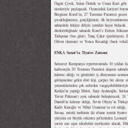
Özgür Çevik, Selen Öztürk ve Umut Kurt gibi t
isimleriyle paylaşacak. Oyunculuk kariyeri boyu
Bergüzar Korel’in, 27 Temmuz Pazartesi gecesi “
çocukluğumuza, gençliğimize, ilk heyecanlarımıza
sahnedeki hikâye diliyle yeniden hayat bulacak
direktörlüğünde sahnede Korel’e Erdem Sökmen 
Tatlıpınar (bas gitar), Tunç Çakır (perküsyon), B
Güven (keman) ve Yonca Kocadağ (back vokal) 
ENKA Sanat’ta Tiyatro Zamanı
Semaver Kumpanya repertuvarında 10 yıldan faz
kadrosuyla 20 Temmuz Pazartesi akşamı sahnelen
kaleme aldığı ve günümüz iş dünyasının acıması
görüşmesine gelen dört kişi, çarpıcı bir eleme s
yeteneklerinden çok nelerden vazgeçebildikleriy
Keskin’in yaptığı Metot, Sarp Aydınoğlu, Serk
Yavuz Pekman’ı aynı sahnede buluşturacak. 2
Danish’in kaleme aldığı, Sevin Okyay’ın Türkçe
Kadri Kınoğlu ve Nihal Usanmaz’ın rol aldığı, 
Savaşı, müzik tarihinin iki efsane ismini tiyatro
yüzyılın en büyük orkestra şeflerinden Leonard
yarım asrı aşan rekabetini merkezine alacak. Hik