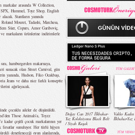
lan markalar arasında W Collection,
 SPX, Hummel, Toyz Shop, English
alacak. Stantların yanında
it, Roland Mouret, Tadashi, Marchesa,
zlem Süer, Copurs, Amor Gariboviç,
ve markaların ürünlerine indirimlerle
ı sıra, hamburgerden makarnaya,
leri sunacak olan Street Carnival, gün
TÜM GALERİ
lerin yanında, Hudson, Fiko Ocakbaşı,
a Jeans ve daha nice farklı konseptte
lerini ağırlayacak.
linde çocuklu aileler de düşünüldü.
Doğay Can 2017 İlkbahar-
Vakko Kadın
and’den Those Animals’a, Toyzz
Yaz Koleksiyonu Black Belt
İlkbahar-Yaz 
e kadar çeşitli çocuk markalarının yer
/ Siyah Kuşak
k fırsatlar sunuluyor. Her türlü hijyen
TÜM VIDEO
ürekli denetleneceği oyun alanlarında,