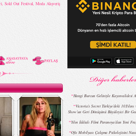
ri
,
Sold Out Festival
,
Moda Alışveriş
“
Hangi Burcun Geliniyle Kayınvalidesi 
“
Victoria’s Secret Türkiye’deki 10.Yılını
Show’un Geri Dönüşünü Büyüleyici Bir Gec
“
Yılın İddialı Filmi Paranoya’dan Yeni Fr
“
Ofis Mobilyası Çalışma Psikolojisini Nası