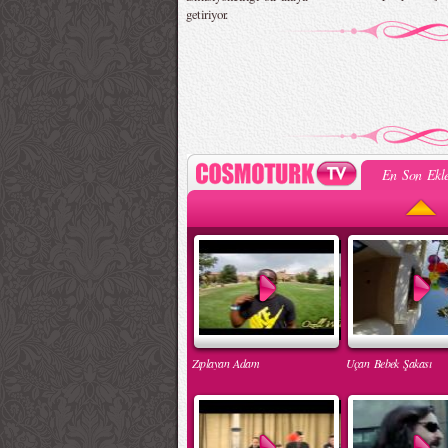
getiriyor.
En Son Ekle
Zıplayan Adam
Uçan Bebek Şakası