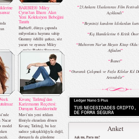
“
23.Ankara Uluslararası Film Festivali
iklerine
BARBIE® Miley
mansız
Cyrus’tan İlham Alan
”
Açıklandı
Yeni Koleksiyon Bebeğini
Tanıttı
ında
“
Beyninizi kandırın kilolardan kurt
Barbie®, dünya çapında
yan
milyonlarca hayrana sahip
“
Kış Hamilelerine 6 Kritik Öne
Grammy ödüllü şarkıcı, söz
“
yazarı ve oyuncu Miley
Muhterem Nur`un Hayatı Kitap Oldu
Cyrus`u, Barbie Signature™
”
Ağladım
serisinin yeni koleksiyon
“
”
İhanet
bebeğiyle onurlandırıyor.
“
Oturarak Çalışmak ve Fazla Kilolar Kıl D
”
Artırabilir
Week
Kıvanç Tatlıtuğ’dan
utulmaz
Karizmanın Reçetesi:
Duruşun Karakterindir
si’nde
Mavi’nin yeni reklam
n Nacar
filmiyle ekranlara dönen
op model
Kıvanç Tatlıtuğ, bu kez
Anket
nken
sadece yakışıklılığıyla değil,
acak.
duruşuyla da gündeme
Aşk mı, Para mı?