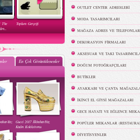
OUTLET CENTER ADRESLERİ
MODA TASARIMCILARI
( The
Toplum Gerçeği
en...
MAĞAZA ADRES VE TELEFONLAR
DEKORASYON FİRMALARI
AKSESUAR VE TAKI TASARIMCIL
nler
En Çok Görüntülenenler
DOĞUM FOTOĞRAFÇILARI
Mehtap Elaidi - MBFWI Yaz
BUTİKLER
2015 Defilesi
AYAKKABI VE ÇANTA MAĞAZALA
İKİNCİ EL GİYSİ MAĞAZALARI
GECE HAYATI VE EĞLENCE MEKA
bahar-Yaz
Gucci 2017 İlkbahar/Yaz
POPÜLER MEKANLAR (RESTAURA
 Yaz
Burçe Bekrek - MBFWI Yaz
Kadın Koleksiyonu
2015 Defilesi
DİYETİSYENLER