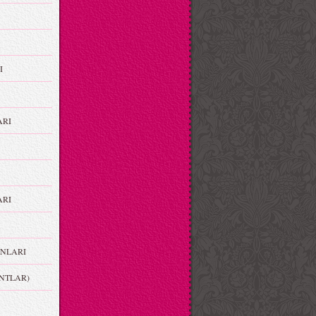
I
ARI
RI
NLARI
NTLAR)