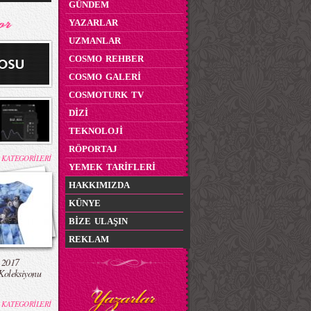
GÜNDEM
YAZARLAR
UZMANLAR
COSMO REHBER
COSMO GALERİ
COSMOTURK TV
DİZİ
TEKNOLOJİ
RÖPORTAJ
 KATEGORİLERİ
YEMEK TARİFLERİ
HAKKIMIZDA
KÜNYE
BİZE ULAŞIN
REKLAM
 2017
Koleksiyonu
 KATEGORİLERİ