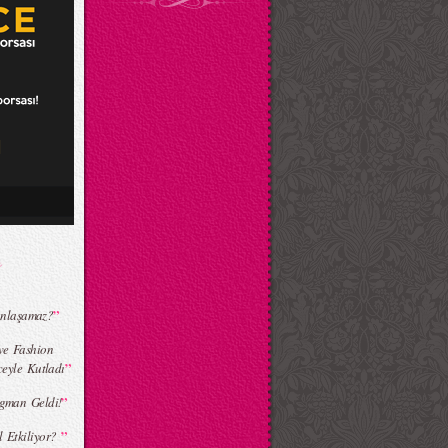
”
Anlaşamaz?
 ve Fashion
”
eyle Kutladı
”
agman Geldi!
”
l Etkiliyor?