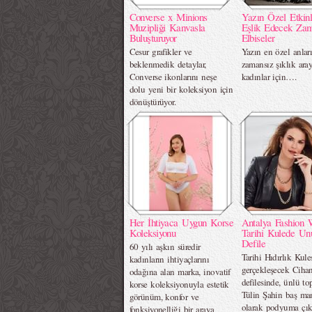
Converse x Minions
Yazın Özel Etkinl
Muzipliği Kanvasla
Eşlik Edecek Za
Buluşturuyor
Elbiseler
Cesur grafikler ve
Yazın en özel anlar
beklenmedik detaylar,
zamansız şıklık ara
Converse ikonlarını neşe
kadınlar için….
dolu yeni bir koleksiyon için
dönüştürüyor.
Her İhtiyaca Uygun Korse
Antalya Fashion 
Koleksiyonu
Tarihi Kulede Un
Defile
60 yılı aşkın süredir
Tarihi Hıdırlık Kule
kadınların ihtiyaçlarını
gerçekleşecek Ciha
odağına alan marka, inovatif
defilesinde, ünlü t
korse koleksiyonuyla estetik
Tülin Şahin baş ma
görünüm, konfor ve
olarak podyuma çık
fonksiyonelliği bir araya