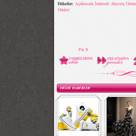
Etiketler:
Açıkhavada İndirimli Alışveriş Günle
Günleri
Pin It
DİĞER HABERLER