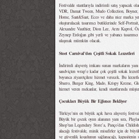
Festivalde stantlarıyla indirimli satış yapacak o
VDR, Damat Tween, Mudo Collection, Boyner,
Home, Saat&Saat, Ecco ve daha nice marka yer 
oluşturulacak tasarımcı butiklerinde Self-Portra
Alexandre Vauthier, Dion Lee, Arzu Kaprol, Ö
Zeynep Erdoğan gibi yerli ve yabancı tasarımcı 
ulaşmak mümkün olacak.
Steet Carnival’den Çeşitli Sokak Lezzetleri
İndirimli alışveriş imkanı sunan markaların yan
sandviçten wrap’e kadar çok çeşitli sokak lezzet
boyunca ziyaretçilere hizmet verecek. Bu lezzet
Sbarro, Burger King, Mado, Krispy Kreme, Glori
hizmet veren mekanlar, kendi stantlarında müşteri
Çocukları Büyük Bir Eğlence Bekliyor
Türkiye’nin en büyük açık hava alışveriş festiva
Büyük bir çocuk oyun alanının yanı sıra, Playl
Shop’tan Legendary Store’a, Panço’dan Childish’
alacağı festivalde, minik misafirler için de büyü
ve güvenlik koşulunun sağlanacağı, kapasitenin s