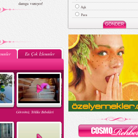
damga vuruyor!
Aşk
Para
nenler
En Çok İzlenenler
Görevimiz Tehlike Bebekleri