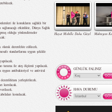
erebilecek.
lemleri ile konukların sağlıklı bir
n sağlanacağı etkinlikte, Dünya Sağlık
pmış olduğu yönlendirmeler
Hayat Mobille Daha Güzel
Muhteşem Ke
acak:
k olarak dezenfekte edilecek.
mesafe standartlarına uygun şekilde
yapılacak.
mo tarama ile ateş ölçümü yapılacak.
GÜNLÜK FALINIZ
a uygun antibakteriyel ve antiviral
 dezenfektanı yerleştirilecek.
arı kurulacak.
HAVA DURUMU
erilecek.
tabelaları konulacak.