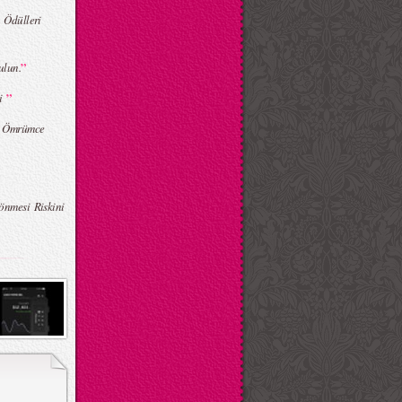
 Ödülleri
”
ulun.
”
ri
: Ömrümce
önmesi Riskini