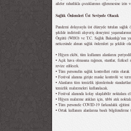
aileler rahatlıkla çocuklarının eğlenmesine izin v
Sağlık Önlemleri Üst Seviyede Olacak
Pandemi dolayısıyla üst düzeyde tutulan sağlık ön
şekilde indirimli alışveriş deneyimi yaşamalarını
Örgütü (WHO) ve T.C. Sağlık Bakanlığı’nın ya
neticesinde alınan sağlık önlemleri şu şekilde ol
• Hijyen ekibi, tüm kullanım alanlarını periyodi
• Açık hava olmasına rağmen, stantlar, fiziksel 
revize edilecek.
• Tüm personelin sağlık kontrolleri rutin olarak 
• Festival alanına girişte maske kontrolü ve ter
• Alanların tüm temizlik işlemlerinde standartlar
temizlik malzemeleri kullanılacak.
• Festival alanında kolay ulaşılabilir noktalara el
• Hijyen malzeme atıkları için, tıbbi atık noktal
• Tüm personele COVID-19 farkındalık eğitimi v
• Ortak kullanım alanlarına basılı bilgilendirme 