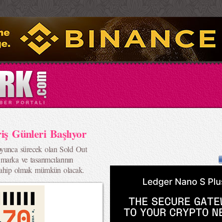
iş Günleri Başlıyor
oyunca sürecek olan Sold Out
 marka ve tasarımcılarının
 sahip olmak mümkün olacak.