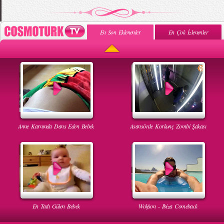
En Son Eklenenler
En Çok İzlenenler
Anne Karnında Dans Eden Bebek
Asansörde Korkunç Zombi Şakası
En Tatlı Gülen Bebek
Wolfson - Ibiza Comeback