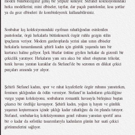
modeli bulabileceğiniz geniş bir yelpaze sunuyor. Stefanel koleksiyonundaki
hırka modellerini; mini elbiseler, taytlar, dar paçalı pantolonlar, kısa şortlar
ya da gece elbiseleri ile kombinleyerek kullanabilirsiniz.
Sonbahar kış koleksiyonundaki eşofman rahatlığından esinlenilen
pantolonlar, örgü hırkalarla bütünlenerek özgür ruhlu gezgin stilin
ipuçlarını veriyor. Modern gardıroplarda yerini alan uzun elbiseler
hırkalarla tamamlanarak şehirli kadın için günlük yaşamda tam bir
kurtarıcı haline geliyor. İpek bluzlar üstüne giyilen hırkalar da gizemli bir
çekicilik yaratıyor. Hırkaların yanı sıra akıcı bir siluet oluşturan trikolar,
tunik havası yaratan kazaklar da Stefanel’de bu sezonun en dikkat çekici
parçaları arasında yer alıyor.
Şehirli Stefanel kadını, spor ve rahat kıyafetlerle özgür ruhunu yansıtırken,
feminen şıklığından da ödün vermiyor. Stefanel’in kadınların çekiciliğine
vurgu yapan koleksiyonu, sonbaharın romantik havasıyla birleşince baştan
çıkarıcı bir özelliğe kavuşuyor. Şehirli kadın, yoğun iş hayatı ve günlük
yaşamın koşturmacısı içinde şıklığı kadar rahatlığını da ön planda tutuyor.
Stefanel, sonbahar-kış koleksiyonunun genel ruhunu yansıtan sportif ama
bir o kadar da sofistike tasarımlarıyla kadınların günün her saati çekici
görünmelerini sağlıyor.