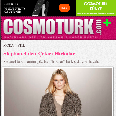
MODA - STİL
Stephanel`den Çekici Hırkalar
Stefanel tutkunlarının gözdesi “hırkalar” bu kış da çok havalı...