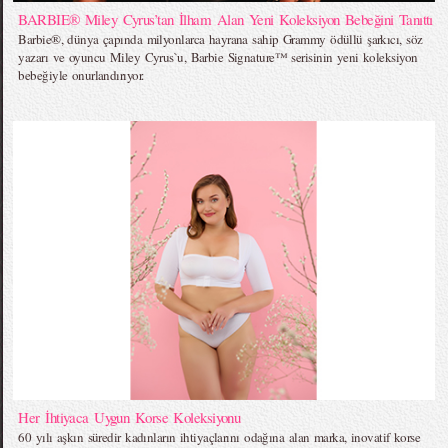
BARBIE® Miley Cyrus’tan İlham Alan Yeni Koleksiyon Bebeğini Tanıttı
Barbie®, dünya çapında milyonlarca hayrana sahip Grammy ödüllü şarkıcı, söz
yazarı ve oyuncu Miley Cyrus`u, Barbie Signature™ serisinin yeni koleksiyon
bebeğiyle onurlandırıyor.
Her İhtiyaca Uygun Korse Koleksiyonu
60 yılı aşkın süredir kadınların ihtiyaçlarını odağına alan marka, inovatif korse