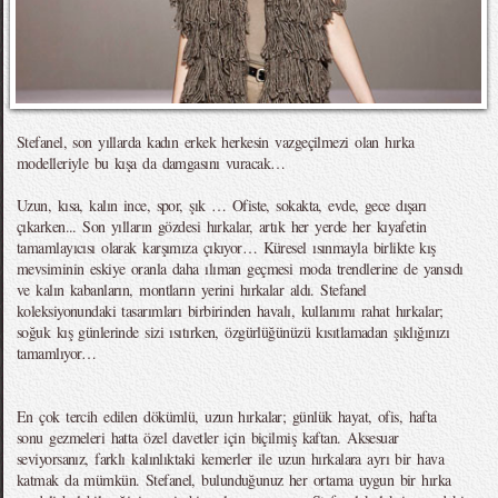
Stefanel, son yıllarda kadın erkek herkesin vazgeçilmezi olan hırka
modelleriyle bu kışa da damgasını vuracak…
Uzun, kısa, kalın ince, spor, şık … Ofiste, sokakta, evde, gece dışarı
çıkarken... Son yılların gözdesi hırkalar, artık her yerde her kıyafetin
tamamlayıcısı olarak karşımıza çıkıyor… Küresel ısınmayla birlikte kış
mevsiminin eskiye oranla daha ılıman geçmesi moda trendlerine de yansıdı
ve kalın kabanların, montların yerini hırkalar aldı. Stefanel
koleksiyonundaki tasarımları birbirinden havalı, kullanımı rahat hırkalar;
soğuk kış günlerinde sizi ısıtırken, özgürlüğünüzü kısıtlamadan şıklığınızı
tamamlıyor…
En çok tercih edilen dökümlü, uzun hırkalar; günlük hayat, ofis, hafta
sonu gezmeleri hatta özel davetler için biçilmiş kaftan. Aksesuar
seviyorsanız, farklı kalınlıktaki kemerler ile uzun hırkalara ayrı bir hava
katmak da mümkün. Stefanel, bulunduğunuz her ortama uygun bir hırka