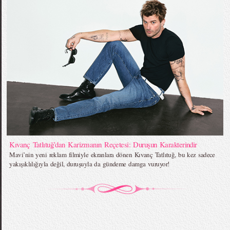
Kıvanç Tatlıtuğ’dan Karizmanın Reçetesi: Duruşun Karakterindir
Mavi’nin yeni reklam filmiyle ekranlara dönen Kıvanç Tatlıtuğ, bu kez sadece
yakışıklılığıyla değil, duruşuyla da gündeme damga vuruyor!