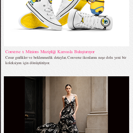
Converse x Minions Muzipliği Kanvasla Buluşturuyor
Cesur grafikler ve beklenmedik detaylar, Converse ikonlarını neşe dolu yeni bir
koleksiyon için dönüştürüyor.