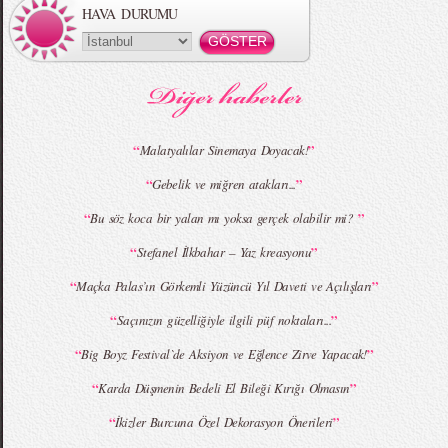
HAVA DURUMU
MBFWI - Gülçin Çengel 2015 Yaz
MBFWI - Zeynep Erdoğan 2015 Yaz
Koleksiyonu
Koleksiyonu
“
”
Malatyalılar Sinemaya Doyacak!
“
”
Gebelik ve miğren atakları...
MBFWI - Giray Sepin 2015 Yaz Koleksiyonu
MBFWI - Burçe Bekrek 2015 Yaz Koleksiyonu
“
”
Bu söz koca bir yalan mı yoksa gerçek olabilir mi?
“
”
Stefanel İlkbahar – Yaz kreasyonu
“
”
Maçka Palas’ın Görkemli Yüzüncü Yıl Daveti ve Açılışları
“
”
Saçınızın güzelliğiyle ilgili püf noktaları...
“
”
Big Boyz Festival`de Aksiyon ve Eğlence Zirve Yapacak!
“
”
Karda Düşmenin Bedeli El Bileği Kırığı Olmasın
“
”
İkizler Burcuna Özel Dekorasyon Önerileri