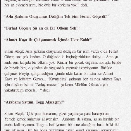
her an evlenebilirim, hiç öyle bir korkum yok.” dedi.
“Asla Şarkımı Okuyamaz Dediğim Tek isim Ferhat Göçerdi!”
“Ferhat Göçer’e Şu an da Bir Öfkem Yok!”
“Ahmet Kaya ile Çalışamamak İçimde Ukte Kaldı!”
Sinan Akçıl; Asla şarkımı okuyamaz dediğim bir isim vardı o da Ferhat
Göçer, ona çok kızdım. O düğünde ki boşboğazlılıktan dolayı... Ama şu
anda ona karşıda bir öfkem yok. Kindar bir çocuk değilim, sonuçta bende
de büyük biri, o yüzden de saygısızlık yapmak istemiyorum. Birlikte
çalışmak isteyip, çalışamadığım içimde ukte kalan bir isim ise Ahmet
Kaya ve Müslüm Gürses... “Kıymetlim” şarkısını ben aslında Ahmet Kaya
için düşünmüştüm. “Anlayamazsın” şarkısını Müslüm Gürses’e çok
yakıştırırdım mesela... “ dedi.
“Arabamı Sattım, Togg Alacağım!”
Sinan Akçıl; “Çok para harcarım, güzel yaşamaya para harcıyorum.
Yemek içmek anlamsız alışverişler... Arabamı da sattım, şu an kiralık bir
araba kullanıyorum. Togg’u bekliyorum bir tane alacağım, hatta belki iki
tane alcağım. Ben bir boğa burcuyum hayatı güzel yaşamayı seviyorum”