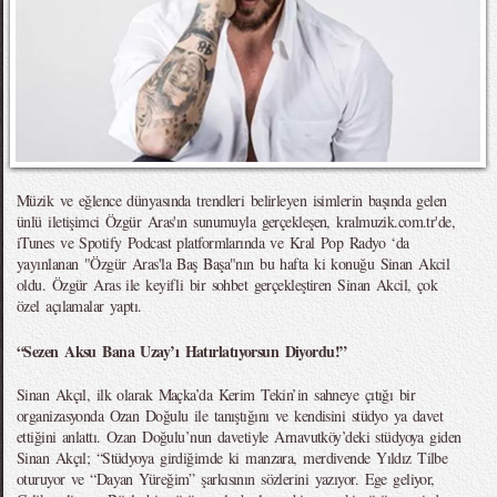
Müzik ve eğlence dünyasında trendleri belirleyen isimlerin başında gelen
ünlü iletişimci Özgür Aras'ın sunumuyla gerçekleşen, kralmuzik.com.tr'de,
iTunes ve Spotify Podcast platformlarında ve Kral Pop Radyo ‘da
yayınlanan "Özgür Aras'la Baş Başa"nın bu hafta ki konuğu Sinan Akcil
oldu. Özgür Aras ile keyifli bir sohbet gerçekleştiren Sinan Akcil, çok
özel açılamalar yaptı.
“Sezen Aksu Bana Uzay’ı Hatırlatıyorsun Diyordu!”
Sinan Akçıl, ilk olarak Maçka’da Kerim Tekin’in sahneye çıtığı bir
organizasyonda Ozan Doğulu ile tanıştığını ve kendisini stüdyo ya davet
ettiğini anlattı. Ozan Doğulu’nun davetiyle Arnavutköy’deki stüdyoya giden
Sinan Akçıl; “Stüdyoya girdiğimde ki manzara, merdivende Yıldız Tilbe
oturuyor ve “Dayan Yüreğim” şarkısının sözlerini yazıyor. Ege geliyor,