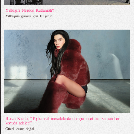
Yılbaşını Nerede Kutlamalı?
Yılbaşına girmek için 10 şehir…
Burcu Kıratlı; “Toplumsal meselelerde duruşum net her zaman her
konuda adalet!”
Güzel, cesur, doğal….