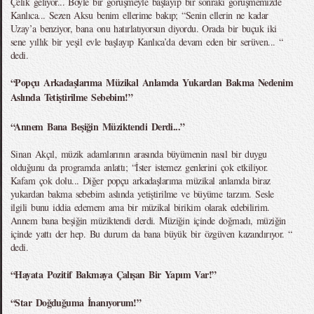
Çelik geliyor... Böyle bir görüşmeyle başlayıp bir sonraki görüşmemizde
Kanlıca... Sezen Aksu benim ellerime bakıp; “Senin ellerin ne kadar
Uzay’a benziyor, bana onu hatırlatıyorsun diyordu. Orada bir buçuk iki
sene yıllık bir yeşil evle başlayıp Kanlıca’da devam eden bir serüven... “
dedi.
“Popçu Arkadaşlarıma Müzikal Anlamda Yukardan Bakma Nedenim
Aslında Tetiştirilme Sebebim!”
“Annem Bana Beşiğin Müziktendi Derdi...”
Sinan Akçıl, müzik adamlarının arasında büyümenin nasıl bir duygu
olduğunu da programda anlattı; “İster istemez genlerini çok etkiliyor.
Kafam çok dolu... Diğer popçu arkadaşlarıma müzikal anlamda biraz
yukardan bakma sebebim aslında yetiştirilme ve büyüme tarzım. Sesle
ilgili bunu iddia edemem ama bir müzikal birikim olarak edebilirim.
Annem bana beşiğin müziktendi derdi. Müziğin içinde doğmadı, müziğin
içinde yattı der hep. Bu durum da bana büyük bir özgüven kazandırıyor. “
dedi.
“Hayata Pozitif Bakmaya Çalışan Bir Yapım Var!”
“Star Doğduğuma İnanıyorum!”