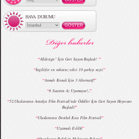
HAVA DURUMU
MBFWI - Gülçin Çengel 2015 Yaz
MBFWI - Zeynep Erdoğan 2015 Yaz
Koleksiyonu
Koleksiyonu
“
”
Alldesign” İçin Geri Sayım Başladı!
“
”
İngilizler en rahatsız edici 10 şarkıyı seçti.
MBFWI - Giray Sepin 2015 Yaz Koleksiyonu
MBFWI - Burçe Bekrek 2015 Yaz Koleksiyonu
“
”
Asmalı Konak İçin 3 Alternatif!
“
”
6 Saatten Az Uyumayın!...
“
52.Uluslararası Antalya Film Festivali’nde Ödüller İçin Geri Sayım Heyecanı
”
Başladı!
“
”
Uluslararası Dostluk Kısa Film Festivali
“
”
Uzatmalı Evlilik
“
”
Oyunbozan Ralph`in Muhteşem Rekoru