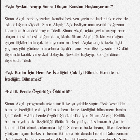
“Aşta Şevkat Arayıp Sonra Oluşan Kaostan Hoşlanıyorum!”
Sinan Akçıl, şarkı yazarken kendisi besleyen şeyin ne kadar inkar etse de
aşk olduğunu söyledi. Sinan Akçıl; “Aşk besliyor ama ayrılık boğazıma
kadar tıka basa dolduruyor. “dedi. Sinan Akçıl, aşkta şevkat arayıp sonra
oluşan kaostan hoşlandığını da açıkladı. Sinan Akçıl; “Sakin ve olağan
geçen ilişkilerimde çok tıkanıyorum maalesef. Açıkçası çok fazla ilişki
yaşamış gibi görünsemde aslında üç dört tane uzun ilişki yaşadım. O dört
ilişkimde kaotik ve şevkat doluydu. Şevkatle başlayıp, kaotiğe dönen
ilişkilerdi. “dedi
“Aşk Benim İçin Hem Ne İstediğini Çok İyi Bilmek Hem de ne
İstediğini Bilmemek!”
“Evlilik Bende Özgürlüğü Öldürdü!”
Sinan Akçıl, programda aşkın tarifi ise şu şekilde yaptı; “Aşk kesinlikle
hem ne istediğini çok iyi bilmek hem de ne istediğini bilmemem benim
için” dedi. Evlilik bende özgürlüğü öldürdü diyen Sinan Akçıl; “Evlilik
benim beynimdeki özgürlüğü öldürdü. Bu yanlış anlaşılmasın başka bir
kadınla flört etmek anlamında değil. Sadece o baskı insanı, diken üzerinde
yürüyormuşum baskısı o benim iki arada bir derede bıraktı. Daha zamanı
değilmiydi dediğim zamanlar oldu. Evlilik bende tranva yaratmadı. Yine