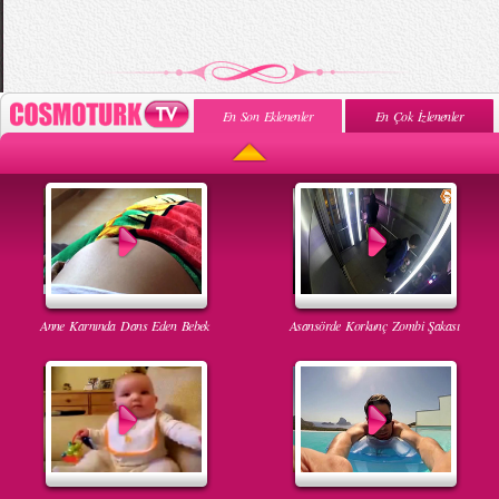
En Son Eklenenler
En Çok İzlenenler
Anne Karnında Dans Eden Bebek
Asansörde Korkunç Zombi Şakası