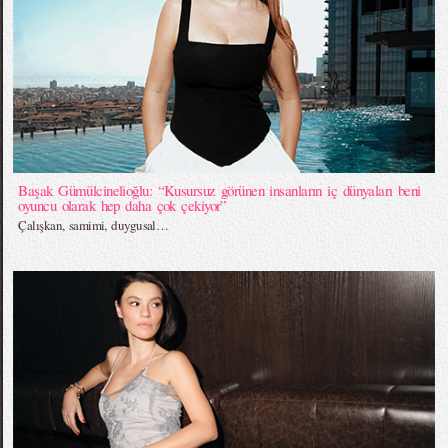
Başak Gümülcinelioğlu: “Kusursuz görünen insanların iç dünyaları beni
oyuncu olarak hep daha çok çekiyor”
Çalışkan, samimi, duygusal…