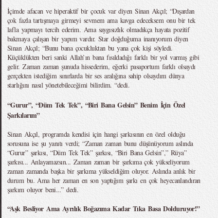
İçimde afacan ve hiperaktif bir çocuk var diyen Sinan Akçıl; “Dışardan
çok fazla tartışmaya girmeyi sevmem ama kavga edeceksem onu bir tek
lafla yapmayı tercih ederim. Ama saygısızlık olmadıkça hayata pozitif
bakmaya çalışan bir yapım vardır. Star doğduğuma inanıyorum diyen
Sinan Akçıl; “Bunu bana çocukluktan bu yana çok kişi söyledi.
Küçüklükten beri sanki Allah’ın bana fısıldadığı farklı bir yol varmış gibi
gelir. Zaman zaman şunuda hissederim, eğerki pasaportum farklı olsaydı
gerçekten istediğim sınırlarda bir ses aralığına sahip olsaydım dünya
starlığını nasıl yönetebileceğimi bilirdim. “dedi.
“Gurur”, “Düm Tek Tek”, “Biri Bana Gelsin” Benim İçin Özel
Şarkılarım”
Sinan Akçıl, programda kendisi için hangi şarkısının en özel olduğu
sorusuna ise şu yanıtı verdi; “Zaman zaman bunu düşünüyorum aslında
“Gurur” şarkısı, “Düm Tek Tek” şarkısı, “Biri Bana Gelsin”,” Rüya”
şarkısı... Anlayamazsın... Zaman zaman bir şarkıma çok yükseliyorum
zaman zamanda başka bir şarkıma yükseldiğim oluyor. Aslında anlık bir
durum bu. Ama her zaman en son yaptığım şarkı en çok heyecanlandıran
şarkım oluyor beni...” dedi.
“Aşk Besliyor Ama Ayrılık Boğazıma Kadar Tıka Basa Dolduruyor!”