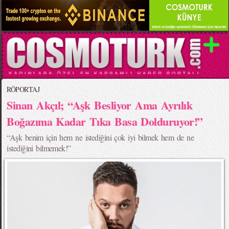
RÖPORTAJ
Sinan Akçıl; “Aşk Besliyor Ama Ayrılık
Boğazıma Kadar Tıka Basa Dolduruyor!”
“Aşk benim için hem ne istediğini çok iyi bilmek hem de ne
istediğini bilmemek!”