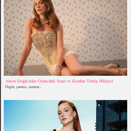
Ahsen Eroğlu’ndan Oyunculuk Sanat ve Kendine Dönüş Hikâyesi
Özgür, yaratıcı, samimi...