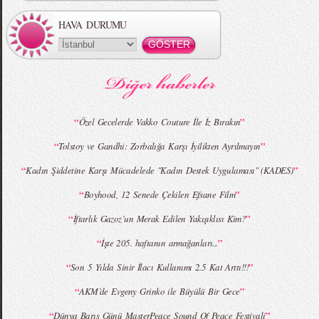
HAVA DURUMU
MBFWI - Gülçin Çengel 2015 Yaz
MBFWI - Zeynep Erdoğan 2015 Yaz
Koleksiyonu
Koleksiyonu
“
”
Özel Gecelerde Vakko Couture İle İz Bırakın
“
”
Tolstoy ve Gandhi: Zorbalığa Karşı İyilikten Ayrılmayın
MBFWI - Giray Sepin 2015 Yaz Koleksiyonu
MBFWI - Burçe Bekrek 2015 Yaz Koleksiyonu
“
”
Kadın Şiddetine Karşı Mücadelede "Kadın Destek Uygulaması" (KADES)
“
”
Boyhood, 12 Senede Çekilen Efsane Film
“
”
İftarlık Gazoz’un Merak Edilen Yakışıklısı Kim?
“
”
İşte 205. haftanın armağanları...
“
”
Son 5 Yılda Sinir İlacı Kullanımı 2.5 Kat Arttı!!!
“
”
AKM’de Evgeny Grinko ile Büyülü Bir Gece
“
”
Dünya Barış Günü MasterPeace Sound Of Peace Festivali