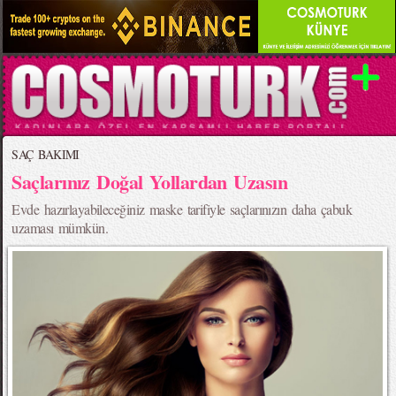
SAÇ BAKIMI
Saçlarınız Doğal Yollardan Uzasın
Evde hazırlayabileceğiniz maske tarifiyle saçlarınızın daha çabuk
uzaması mümkün.