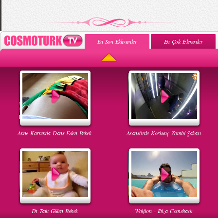
En Son Eklenenler
En Çok İzlenenler
Anne Karnında Dans Eden Bebek
Asansörde Korkunç Zombi Şakası
En Tatlı Gülen Bebek
Wolfson - Ibiza Comeback