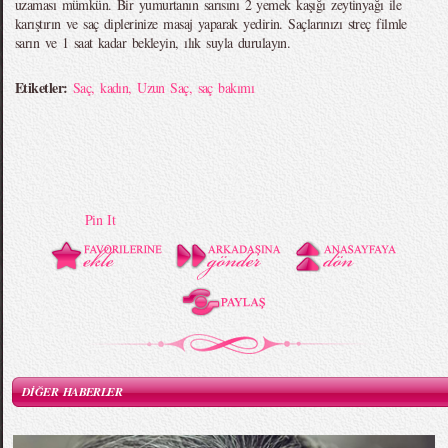
uzaması mümkün. Bir yumurtanın sarısını 2 yemek kaşığı zeytinyağı ile
karıştırın ve saç diplerinize masaj yaparak yedirin. Saçlarınızı streç filmle
sarın ve 1 saat kadar bekleyin, ılık suyla durulayın.
Etiketler:
Saç
,
kadın
,
Uzun Saç
,
saç bakımı
Pin It
DİĞER HABERLER