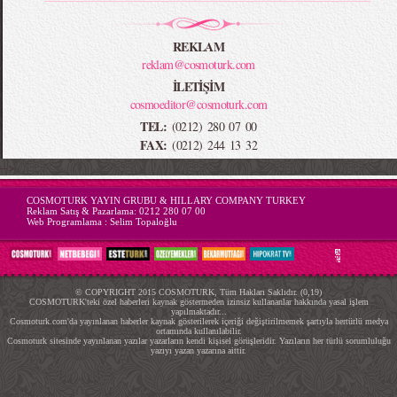
REKLAM
reklam@cosmoturk.com
İLETİŞİM
cosmoeditor@cosmoturk.com
TEL:
(0212) 280 07 00
FAX:
(0212) 244 13 32
-->
COSMOTURK YAYIN GRUBU & HILLARY COMPANY TURKEY
Reklam Satış & Pazarlama:
0212 280 07 00
Web Programlama :
Selim Topaloğlu
© COPYRIGHT 2015 COSMOTURK, Tüm Hakları Saklıdır. (0,19)
COSMOTURK'teki özel haberleri kaynak göstermeden izinsiz kullananlar hakkında yasal işlem
yapılmaktadır...
Cosmoturk.com'da yayınlanan haberler kaynak gösterilerek içeriği değiştirilmemek şartıyla hertürlü medya
ortamında kullanılabilir.
Cosmoturk sitesinde yayınlanan yazılar yazarların kendi kişisel görüşleridir. Yazıların her türlü sorumluluğu
yazıyı yazan yazarına aittir.