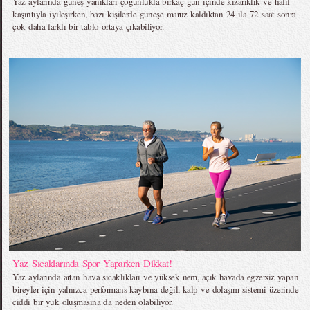
Yaz aylarında güneş yanıkları çoğunlukla birkaç gün içinde kızarıklık ve hafif
kaşıntıyla iyileşirken, bazı kişilerde güneşe maruz kaldıktan 24 ila 72 saat sonra
çok daha farklı bir tablo ortaya çıkabiliyor.
Yaz Sıcaklarında Spor Yaparken Dikkat!
Yaz aylarında artan hava sıcaklıkları ve yüksek nem, açık havada egzersiz yapan
bireyler için yalnızca performans kaybına değil, kalp ve dolaşım sistemi üzerinde
ciddi bir yük oluşmasına da neden olabiliyor.