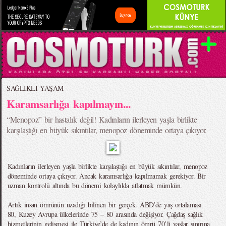
SAĞLIKLI YAŞAM
Karamsarlığa kapılmayın...
“Menopoz” bir hastalık değil! Kadınların ilerleyen yaşla birlikte
karşılaştığı en büyük sıkıntılar, menopoz döneminde ortaya çıkıyor.
Kadınların ilerleyen yaşla birlikte karşılaştığı en büyük sıkıntılar, menopoz
döneminde ortaya çıkıyor. Ancak karamsarlığa kapılmamak gerekiyor. Bir
uzman kontrolü altında bu dönemi kolaylıkla atlatmak mümkün.
Artık insan ömrünün uzadığı bilinen bir gerçek. ABD’de yaş ortalaması
80, Kuzey Avrupa ülkelerinde 75 – 80 arasında değişiyor. Çağdaş sağlık
hizmetlerinin gelişmesi ile Türkiye’de de kadının ömrü 70’li yaşlar sınırına