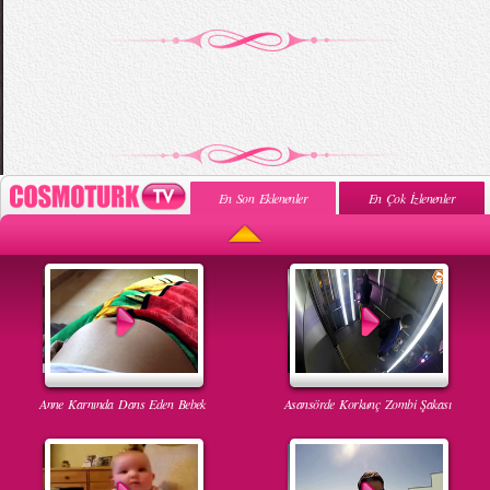
En Son Eklenenler
En Çok İzlenenler
Anne Karnında Dans Eden Bebek
Asansörde Korkunç Zombi Şakası