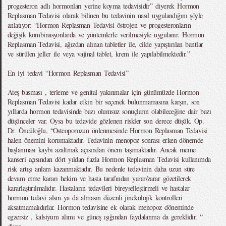
progesteron adlı hormonları yerine koyma tedavisidir” diyerek Hormon
Replasman Tedavisi olarak bilinen bu tedavinin nasıl uygulandığını şöyle
anlatıyor: “Hormon Replasman Tedavisi östrojen ve progesteronların
değişik kombinasyonlarda ve yöntemlerle verilmesiyle uygulanır. Hormon
Replasman Tedavisi, ağızdan alınan tabletler ile, cilde yapıştırılan bantlar
ve sürülen jeller ile veya vajinal tablet, krem ile yapılabilmektedir.”
En iyi tedavi “Hormon Replasman Tedavisi”
Ateş basması , terleme ve genital yakınmalar için günümüzde Hormon
Replasman Tedavisi kadar etkin bir seçenek bulunmamasına karşın, son
yıllarda hormon tedavisinde bazı olumsuz sonuçların olabileceğine dair bazı
düşünceler var. Oysa bu tedavide gözlenen riskler son derece düşük. Op.
Dr. Öncüloğlu, “Osteoporozun önlenmesinde Hormon Replasman Tedavisi
halen önemini korumaktadır. Tedavinin menopoz sonrası erken dönemde
başlanması kaybı azaltmak açısından önem taşımaktadır. Ancak meme
kanseri açısından dört yıldan fazla Hormon Replasman Tedavisi kullanımda
risk artışı anlam kazanmaktadır. Bu nedenle tedavinin daha uzun süre
devam etme kararı hekim ve hasta tarafından yarar/zarar gözetilerek
kararlaştırılmalıdır. Hastaların tedavileri bireyselleştirmeli ve hastalar
hormon tedavi alsın ya da almasın düzenli jinekolojik kontrolleri
aksatmamalıdırlar. Hormon tedavisine ek olarak menopoz döneminde
egzersiz , kalsiyum alımı ve güneş ışığından faydalanma da gereklidir. “