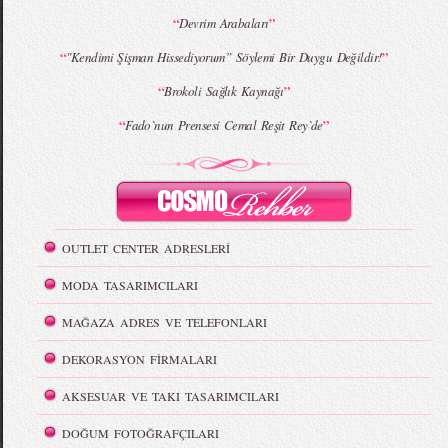
“
”
Devrim Arabaları
“
”
"Kendimi Şişman Hissediyorum” Söylemi Bir Duygu Değildir!
“
”
Brokoli Sağlık Kaynağı
“
”
Fado`nun Prensesi Cemal Reşit Rey`de
OUTLET CENTER ADRESLERİ
MODA TASARIMCILARI
MAĞAZA ADRES VE TELEFONLARI
DEKORASYON FİRMALARI
AKSESUAR VE TAKI TASARIMCILARI
DOĞUM FOTOĞRAFÇILARI