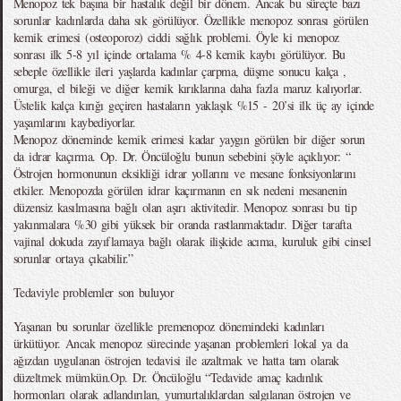
Menopoz tek başına bir hastalık değil bir dönem. Ancak bu süreçte bazı
sorunlar kadınlarda daha sık görülüyor. Özellikle menopoz sonrası görülen
kemik erimesi (osteoporoz) ciddi sağlık problemi. Öyle ki menopoz
sonrası ilk 5-8 yıl içinde ortalama % 4-8 kemik kaybı görülüyor. Bu
sebeple özellikle ileri yaşlarda kadınlar çarpma, düşme sonucu kalça ,
omurga, el bileği ve diğer kemik kırıklarına daha fazla maruz kalıyorlar.
Üstelik kalça kırığı geçiren hastaların yaklaşık %15 - 20’si ilk üç ay içinde
yaşamlarını kaybediyorlar.
Menopoz döneminde kemik erimesi kadar yaygın görülen bir diğer sorun
da idrar kaçırma. Op. Dr. Öncüloğlu bunun sebebini şöyle açıklıyor: “
Östrojen hormonunun eksikliği idrar yollarını ve mesane fonksiyonlarını
etkiler. Menopozda görülen idrar kaçırmanın en sık nedeni mesanenin
düzensiz kasılmasına bağlı olan aşırı aktivitedir. Menopoz sonrası bu tip
yakınmalara %30 gibi yüksek bir oranda rastlanmaktadır. Diğer tarafta
vajinal dokuda zayıflamaya bağlı olarak ilişkide acıma, kuruluk gibi cinsel
sorunlar ortaya çıkabilir.”
Tedaviyle problemler son buluyor
Yaşanan bu sorunlar özellikle premenopoz dönemindeki kadınları
ürkütüyor. Ancak menopoz sürecinde yaşanan problemleri lokal ya da
ağızdan uygulanan östrojen tedavisi ile azaltmak ve hatta tam olarak
düzeltmek mümkün.Op. Dr. Öncüloğlu “Tedavide amaç kadınlık
hormonları olarak adlandırılan, yumurtalıklardan salgılanan östrojen ve