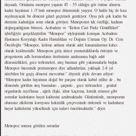
dayandı. Ortalama menopoz yaşının 45 - 55 olduğu göz önüne alınırsa
kadın hayatının 1 /3’ünü menopoz döneminde yaşıyor. O halde hiç de kısa
sayılmayacak bu dönemi güzel geçirmek gerekiyor. Oysa pek çok kadın bu
durumu kadınlığın sonu olarak görüyor. Menopozun tek özelliği, kadının
doğurganlığının bitmesi. Acıbadem ve “Kriton Curi Parkı Gönüllüleri”
işbirliğiyle gerçekleştirilen “Menopoz” söyleşisinde konuşan Acıbadem
Hastanesi Kozyatağı Kadın Hastalıkları ve Doğum Uzmanı Op. Dr. Cem
Öncüloğlu “Menopoz, kelime anlamı olarak adet kanamalarının kalıcı
olarak kesilmesidir. Menopoza giriş süreci yumurtalıklarda östrojen ve
progesteron adlı hormonların üretiminin azalmasına bağlı adet
düzensizlikleri, gece terlemeleri, ateş basması gibi yakınmalarla başlar.
Menopoz öncesinde premenopoz diye adlandırılan, yaklaşık 2-8 yıl
sürebilen bir geçiş dönemi mevcuttur.” diyerek şöyle devam ediyor:
“Menopoz kadın hayatının doğal bir parçası olarak kabul edilse de , bu
dönemde görülen ateş basmaları , çarpıntı , gece terlemeleri , genital
organlarda zayıflama , ağrılı ilişki, idrar kaçırma, kemik erimesi gibi
sorunlar kadınların hayat kalitesini azaltmaktadır. Günümüzde, menopozun
olumsuz etkilerini koruyucu hekimlik çerçevesinde önlemek ve kadınların
hayat kalitelerini yükseltmek için tedavi önerilmektedir.” diyor.
Menopoz sonrası görülen sorunlar