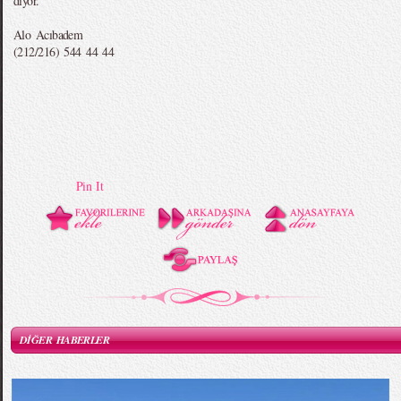
diyor.
Alo Acıbadem
(212/216) 544 44 44
Pin It
DİĞER HABERLER