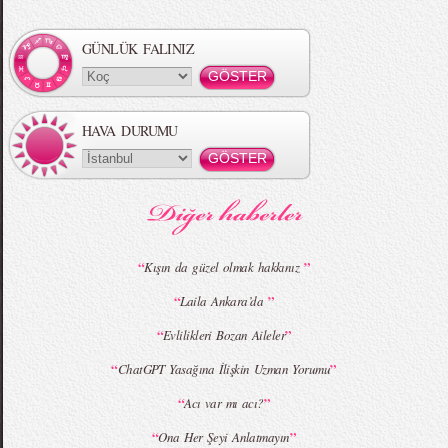
Örgü Saç Modelleri
MBFWI - Hakan Akkaya 2015 Yaz
Koleksiyonu
GÜNLÜK FALINIZ
HAVA DURUMU
MBFWI - Gülçin Çengel 2015 Yaz
MBFWI - Zeynep Erdoğan 2015 Yaz
Koleksiyonu
Koleksiyonu
“
”
Kışın da güzel olmak hakkınız
“
”
Laila Ankara’da
MBFWI - Giray Sepin 2015 Yaz Koleksiyonu
MBFWI - Burçe Bekrek 2015 Yaz Koleksiyonu
“
”
Evlilikleri Bozan Aileler
“
”
ChatGPT Yasağına İlişkin Uzman Yorumu
“
”
Acı var mı acı?
“
”
Ona Her Şeyi Anlatmayın