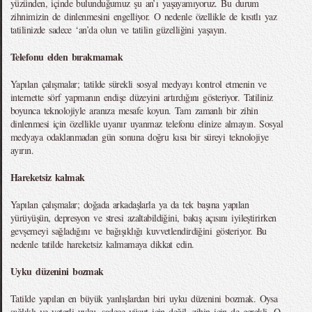
yüzünden, içinde bulunduğumuz şu an’ı yaşayamıyoruz. Bu durum
zihnimizin de dinlenmesini engelliyor. O nedenle özellikle de kısıtlı yaz
tatilinizde sadece ‘an’da olun ve tatilin güzelliğini yaşayın.
Telefonu elden bırakmamak
Yapılan çalışmalar; tatilde sürekli sosyal medyayı kontrol etmenin ve
internette sörf yapmanın endişe düzeyini artırdığını gösteriyor. Tatiliniz
boyunca teknolojiyle aranıza mesafe koyun. Tam zamanlı bir zihin
dinlenmesi için özellikle uyanır uyanmaz telefonu elinize almayın. Sosyal
medyaya odaklanmadan gün sonuna doğru kısa bir süreyi teknolojiye
ayırın.
Hareketsiz kalmak
Yapılan çalışmalar; doğada arkadaşlarla ya da tek başına yapılan
yürüyüşün, depresyon ve stresi azaltabildiğini, bakış açısını iyileştirirken
gevşemeyi sağladığını ve bağışıklığı kuvvetlendirdiğini gösteriyor. Bu
nedenle tatilde hareketsiz kalmamaya dikkat edin.
Uyku düzenini bozmak
Tatilde yapılan en büyük yanlışlardan biri uyku düzenini bozmak. Oysa
sağlıklı ve yeterli uyku, sadece vücut için değil, zihin için de gerekli. O