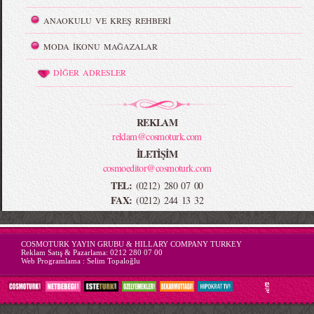
ANAOKULU VE KREŞ REHBERİ
MODA İKONU MAĞAZALAR
DİĞER ADRESLER
REKLAM
reklam@cosmoturk.com
İLETİŞİM
cosmoeditor@cosmoturk.com
TEL:
(0212) 280 07 00
FAX:
(0212) 244 13 32
-->
COSMOTURK YAYIN GRUBU & HILLARY COMPANY TURKEY
Reklam Satış & Pazarlama:
0212 280 07 00
Web Programlama :
Selim Topaloğlu