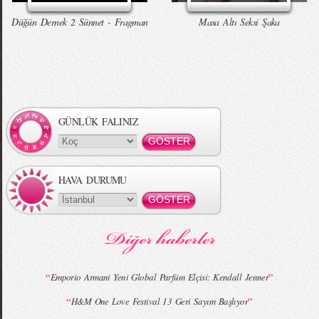
Düğün Dernek 2 Sünnet - Fragman
Masa Altı Seksi Şaka
Örgü Saç Modelleri
MBFWI - Hakan Akkaya 2015 Yaz
Koleksiyonu
GÜNLÜK FALINIZ
HAVA DURUMU
MBFWI - Gülçin Çengel 2015 Yaz
MBFWI - Zeynep Erdoğan 2015 Yaz
Koleksiyonu
Koleksiyonu
“
”
Emporio Armani Yeni Global Parfüm Elçisi: Kendall Jenner
“
”
H&M One Love Festival 13 Geri Sayım Başlıyor