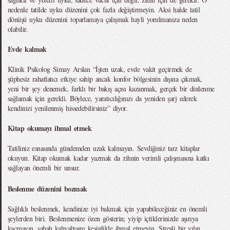
nedenle tatilde uyku düzenini çok fazla değiştirmeyin. Aksi halde tatil
dönüşü uyku düzenini toparlamaya çalışmak hayli yorulmanıza neden
olabilir.
Evde kalmak
Klinik Psikolog Simay Arslan “İşten uzak, evde vakit geçirmek de
şüphesiz rahatlatıcı etkiye sahip ancak konfor bölgesinin dışına çıkmak,
yeni bir şey denemek, farklı bir bakış açısı kazanmak, gerçek bir dinlenme
sağlamak için gerekli. Böylece, yaratıcılığınızı da yeniden şarj ederek
kendinizi yenilenmiş hissedebilirsiniz” diyor.
Kitap okumayı ihmal etmek
Tatiliniz esnasında gündemden uzak kalmayın. Sevdiğiniz tarz kitaplar
okuyun. Kitap okumak kadar yazmak da zihnin verimli çalışmasına katkı
sağlayan önemli bir unsur.
Beslenme düzenini bozmak
Sağlıklı beslenmek, kendinize iyi bakmak için yapabileceğiniz en önemli
şeylerden biri. Beslenmenize özen gösterin; yiyip içtiklerinizde aşırıya
kaçmayın, sabah kahvaltısını kesinlikle ihmal etmeyin. Stresli bir yılın