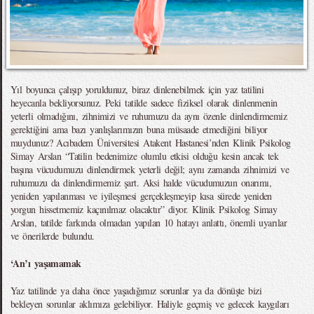
Yıl boyunca çalışıp yoruldunuz, biraz dinlenebilmek için yaz tatilini
heyecanla bekliyorsunuz. Peki tatilde sadece fiziksel olarak dinlenmenin
yeterli olmadığını, zihnimizi ve ruhumuzu da aynı özenle dinlendirmemiz
gerektiğini ama bazı yanlışlarımızın buna müsaade etmediğini biliyor
muydunuz? Acıbadem Üniversitesi Atakent Hastanesi’nden Klinik Psikolog
Simay Arslan “Tatilin bedenimize olumlu etkisi olduğu kesin ancak tek
başına vücudumuzu dinlendirmek yeterli değil; aynı zamanda zihnimizi ve
ruhumuzu da dinlendirmemiz şart. Aksi halde vücudumuzun onarımı,
yeniden yapılanması ve iyileşmesi gerçekleşmeyip kısa sürede yeniden
yorgun hissetmemiz kaçınılmaz olacaktır” diyor. Klinik Psikolog Simay
Arslan, tatilde farkında olmadan yapılan 10 hatayı anlattı, önemli uyarılar
ve önerilerde bulundu.
‘An’ı yaşamamak
Yaz tatilinde ya daha önce yaşadığımız sorunlar ya da dönüşte bizi
bekleyen sorunlar aklımıza gelebiliyor. Haliyle geçmiş ve gelecek kaygıları