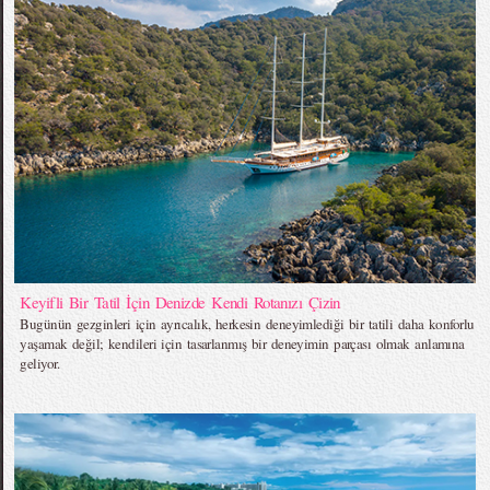
Keyifli Bir Tatil İçin Denizde Kendi Rotanızı Çizin
Bugünün gezginleri için ayrıcalık, herkesin deneyimlediği bir tatili daha konforlu
yaşamak değil; kendileri için tasarlanmış bir deneyimin parçası olmak anlamına
geliyor.