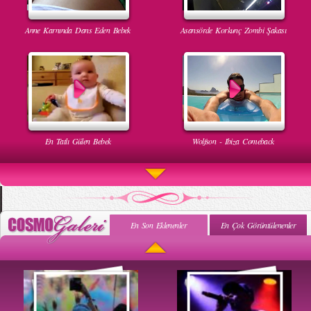
Anne Karnında Dans Eden Bebek
Asansörde Korkunç Zombi Şakası
En Tatlı Gülen Bebek
Wolfson - Ibiza Comeback
En Son Eklenenler
En Çok Görüntülenenler
Uyuyan Bebeğe Gangnam Dinletilirse Ne Olur
Uykusun Da Gülen Bebek