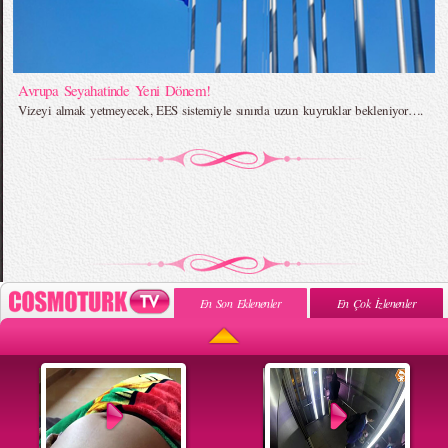
Avrupa Seyahatinde Yeni Dönem!
Vizeyi almak yetmeyecek, EES sistemiyle sınırda uzun kuyruklar bekleniyor….
En Son Eklenenler
En Çok İzlenenler