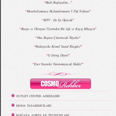
MBFWI - Giray Sepin 2015 Yaz Koleksiyonu
MBFWI - Burçe Bekrek 2015 Yaz Koleksiyonu
“
”
Hadi Başlayalım…
“
”
Metabolizmanızı Hızlandırmanın 5 Püf Noktası
“
”
MTV - En İyi Öpücük
“
”
Rusya ve Ukrayna Üzerinden Bir Aşk ve Kaçış Hikayesi
“
”
Onu Baştan Çıkartacak Tüyolar
“
”
Malatya’da Kemal Sunal Rüzgârı!
“
”
G String Diyeti
“
”
Eser Yenenler Tanınmayacak Halde!
OUTLET CENTER ADRESLERİ
MODA TASARIMCILARI
MAĞAZA ADRES VE TELEFONLARI