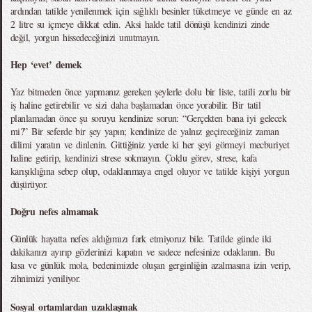
ardından tatilde yenilenmek için sağlıklı besinler tüketmeye ve günde en az
2 litre su içmeye dikkat edin. Aksi halde tatil dönüşü kendinizi zinde
değil, yorgun hissedeceğinizi unutmayın.
Hep ‘evet’ demek
Yaz bitmeden önce yapmanız gereken şeylerle dolu bir liste, tatili zorlu bir
iş haline getirebilir ve sizi daha başlamadan önce yorabilir. Bir tatil
planlamadan önce şu soruyu kendinize sorun: “Gerçekten bana iyi gelecek
mi?” Bir seferde bir şey yapın; kendinize de yalnız geçireceğiniz zaman
dilimi yaratın ve dinlenin. Gittiğiniz yerde ki her şeyi görmeyi mecburiyet
haline getirip, kendinizi strese sokmayın. Çoklu görev, strese, kafa
karışıklığına sebep olup, odaklanmaya engel oluyor ve tatilde kişiyi yorgun
düşürüyor.
Doğru nefes almamak
Günlük hayatta nefes aldığımızı fark etmiyoruz bile. Tatilde günde iki
dakikanızı ayırıp gözlerinizi kapatın ve sadece nefesinize odaklanın. Bu
kısa ve günlük mola, bedenimizde oluşan gerginliğin azalmasına izin verip,
zihnimizi yeniliyor.
Sosyal ortamlardan uzaklaşmak