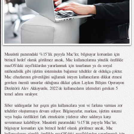
Masaüstü pazarındaki %15’lik payıyla Mac’ler, bilgisayar korsanları için
birincil hedef olarak görülmez ancak, Mac kullanıcılarına yönelik özellikle
macOS'daki zayıflıklardan yararlanmak için tasarlanan ya da sosyal
mühendislik gibi işletim sisteminden bağımsız tehditler de oldukça çoktur.
Mac cihazlarının güvenliğini sağlamak isteyen kullanıcıların dikkat etmesi
gereken önemli unsurlar olduğuna dikkat çeken Laykon Bilişim Operasyon
Direktörü Alev Akkoyunlu, 2022’de kullanıcıların izlemeleri gereken 5
temel adımı sıralıyor.
Siber saldırganlar her geçen gün kullanıcılara yeni ve farkına varması zor
tehditler oluşturmaya devam ediyor. Bilgisayarlar, markası, işletim sistemi
veya başka özellikleri fark etmeksizin yüzlerce siber saldırıya karşı
savunmasız kalabiliyor. Masaüstü pazarındaki %15’lik payıyla Mac’ler,
bilgisayar korsanları için birincil hedef olarak görülmez ancak, Mac
kullanıcılarına yönelik özellikle macOS'daki zayıflıklardan yararlanmak için