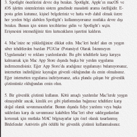
3. Spotlight önerilerini devre dışı bırakın. Spotlight, Apple’ın macOS ve
iOS işletim sistemlerinin sistem genelinde masaüstü arama özelliğidir. E-
posta gelen kutunuz, kişisel belgeleriniz ve hatta web dahil olmak üzere
her yerden bilgi alabilen Spotlight’ı kullanmıyorsanız mutlaka devre dışı
bırakın. Bunun için sistem tercihlerine gidin ve Spotlight’ı seçin.
Erişmesini istemediğiniz tüm kutucukların işaretini kaldırın.
4. Mac’inize ne yüklediğinize dikkat edin. Mac’leri hedef alan en yaygın
siber tehditlerden bazıları PUA’lar (Potansiyel Olarak İstenmeyen
Uygulamalar) ve reklam yazılımlarıdır. Bu gibi tehditlerle karşı karşıya
kalmamak için Mac App Store dışında başka bir yerden uygulama
indirmemelisiniz. Eğer App Store’da aradığınız uygulamayı bulamıyorsanız,
internetten indirdiğiniz kaynağın güvenli olduğundan da emin olmalısınız.
Eğer internetten uygulama indiriyorsanız, arka planda çalışan bir güvenlik
çözümünüz olduğundan emin olun.
5. Bir güvenlik çözümü kullanın. Kötü amaçlı yazılımlar Mac’lerde yaygın
olmayabilir ancak, kimlik avı gibi platformdan bağımsız tehditlere karşı
doğal olarak savunmasızdırlar. Bunun dışında fidye yazılımı veya başka
saldırılara karşı da savunmasız kalabilen Mac’leri siber saldırganlardan
korumak için mutlaka MAC bilgisayarlar için özel olarak tasarlanmış
Bitdefender Antivirüs gibi ödüllü bir güvenlik çözümü kullanmalısınız.