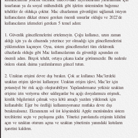
tasarlanan ya da sosyal mühendislik gibi işletim sisteminden bağımsız
tehditler de oldukça çoktur. Mac cihazlarının güvenliğini sağlamak isteyen
kullanıcıların dikkat etmesi gereken önemli unsurlar olduğu ve 2022’de
kullanıcıların izlemeleri gereken 5 temel adım:
1. Güvenlik güncellemelerini ertelemeyin. Çoğu kullanıcı, uzun zaman
aldığı için ya da cihazında yeterince yer olmadığı için güncellemelerini
yüklemekten kaçınıyor. Oysa, sistem güncellemeleri tüm elektronik
cihazlarda olduğu gibi Mac kullanıcılarının da güvenliği açısından en
önemli adım. Birçok tehdit, ortaya çıkana kadar görünmezdir. Bu nedenle
önlem olarak daima yazılımlarınızı güncel tutun.
2. Uzaktan erişimi devre dışı bırakın. Çok az kullanıcı Mac’lerdeki
uzaktan erişim işlevini kullanıyor. Uzaktan erişim işlevi, Mac’ler için
potansiyel bir risk açığı oluşturabiliyor. Yapılandırmanız yetkisiz uzaktan
erişime izin veriyorsa siber saldırganlar bu açığı dosyalarınıza erişmek,
kimlik bilgilerinizi çalmak veya kötü amaçlı yazılım yüklemek için
kullanabilir. Eğer bu özelliği kullanmıyorsanız mutlaka devre dışı
bırakmalısınız. Ekranınızın sol üst köşesindeki Apple menüsünden sistem
tercihlerini seçin ve paylaşıma gidin. Yönetici parolanızla erişimin kilidini
açın ve uzaktan oturum açma ve uzaktan yönetimin yanındaki kutuların
işaretini kaldırın.