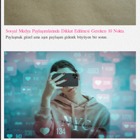
Sosyal Medya Paylaşımlarında Dikkat Edilmesi Gereken 10 Nokta
Paylaşmak güzel ama aşırı paylaşım giderek büyüyen bir sorun.