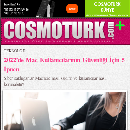
TEKNOLOJİ
2022’de Mac Kullanıcılarının Güvenliği İçin 5
İpucu
Siber saldırganlar Mac’lere nasıl saldırır ve kullanıcılar nasıl
korunabilir?