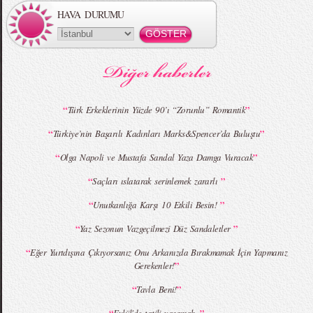
HAVA DURUMU
MBFWI - Gülçin Çengel 2015 Yaz
MBFWI - Zeynep Erdoğan 2015 Yaz
Koleksiyonu
Koleksiyonu
“
”
Türk Erkeklerinin Yüzde 90’ı “Zorunlu” Romantik
“
”
Türkiye’nin Başarılı Kadınları Marks&Spencer’da Buluştu
MBFWI - Giray Sepin 2015 Yaz Koleksiyonu
MBFWI - Burçe Bekrek 2015 Yaz Koleksiyonu
“
”
Olga Napoli ve Mustafa Sandal Yaza Damga Vuracak
“
”
Saçları ıslatarak serinlemek zararlı
“
”
Unutkanlığa Karşı 10 Etkili Besin!
“
”
Yaz Sezonun Vazgeçilmezi Düz Sandaletler
“
Eğer Yurtdışına Çıkıyorsanız Onu Arkanızda Bırakmamak İçin Yapmanız
”
Gerekenler!
“
”
Tavla Beni!
“
”