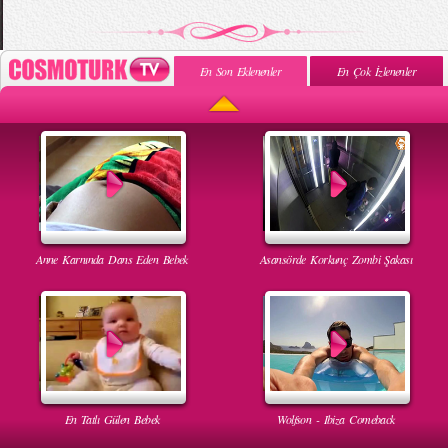
En Son Eklenenler
En Çok İzlenenler
Anne Karnında Dans Eden Bebek
Asansörde Korkunç Zombi Şakası
En Tatlı Gülen Bebek
Wolfson - Ibiza Comeback