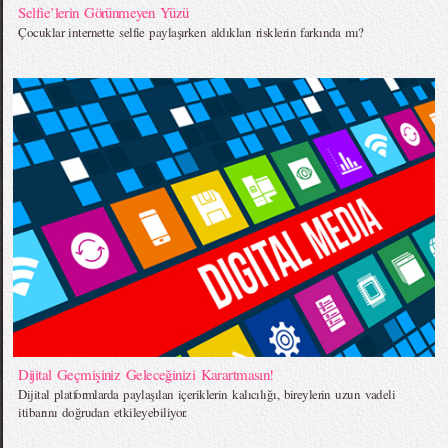
Selfie’lerin Görünmeyen Yüzü
Çocuklar internette selfie paylaşırken aldıkları risklerin farkında mı?
Dijital Geçmişiniz Geleceğinizi Karartmasın!
Dijital platformlarda paylaşılan içeriklerin kalıcılığı, bireylerin uzun vadeli
itibarını doğrudan etkileyebiliyor.