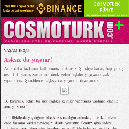
YAŞAM KOÇU
Aşksız da yaşanır!
Artık daha fazlasına katlanmanız imkansız! Şimdiye kadar, hep yanlış
insanlarla yanlış zamanlara denk gelen ilişkiler yaşayarak çok
yıprandınız. Şimdilerde "aşksız da yaşarım" diyorsunuz.
Bu kararınız, belirli bir süre sağlıklı seçimler yapmanıza yardımcı olabilir,
ama ya sonra?
İkili ilişkilerde yaşadığınız birçok başarısızlığın ardından, artık kalbinizin
daha fazlasını kaldıramayacağını düşünüyorsunuz. Sonsuz aşkın sadece
filmlerde yaşandığına iyice inandınız ve gönül işlerinden vazgeçtiniz. Her