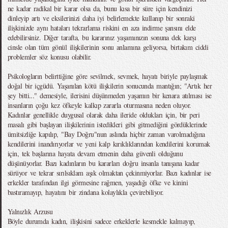
ne kadar radikal bir karar olsa da, bunu kısa bir süre için kendinizi
dinleyip artı ve eksilerinizi daha iyi belirlemekte kullanıp bir sonraki
ilişkinizde aynı hataları tekrarlama riskini en aza indirme şansını elde
edebilirsiniz. Diğer tarafta, bu kararınız yaşamınızın sonuna dek karşı
cinsle olan tüm gönül ilişkilerinin sonu anlamına geliyorsa, birtakım ciddi
problemler söz konusu olabilir.
Psikologların belirttiğine göre sevilmek, sevmek, hayatı biriyle paylaşmak
doğal bir içgüdü. Yaşanılan kötü ilişkilerin sonucunda mantığın; "Artık her
şey bitti..." demesiyle, ilerisini düşünmeden yaşamın bir kenara atılması ise
insanların çoğu kez öfkeyle kalkıp zararla oturmasına neden oluyor.
Kadınlar genellikle duygusal olarak daha ileride oldukları için, bir peri
masalı gibi başlayan ilişkilerinin istedikleri gibi gitmediğini gördüklerinde
ümitsizliğe kapılıp, "Bay Doğru"nun aslında hiçbir zaman varolmadığına
kendilerini inandırıyorlar ve yeni kalp kırıklıklarından kendilerini korumak
için, tek başlarına hayata devam etmenin daha güvenli olduğunu
düşünüyorlar. Bazı kadınların bu kararları doğru insanla tanışana kadar
sürüyor ve tekrar sırılsıklam aşık olmaktan çekinmiyorlar. Bazı kadınlar ise
erkekler tarafından ilgi görmesine rağmen, yaşadığı öfke ve kinini
bastıramayıp, hayatını bir zindana kolaylıkla çevirebiliyor.
Yalnızlık Arzusu
Böyle durumda kadın, ilişkisini sadece erkeklerle kesmekle kalmayıp,