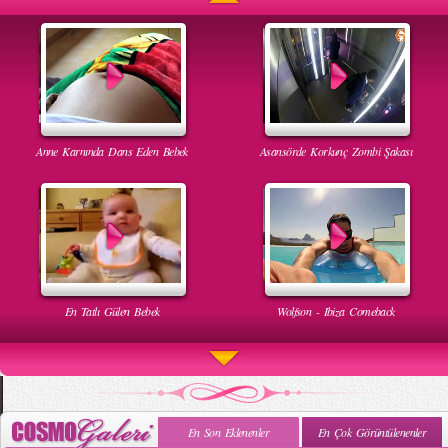
Anne Karnında Dans Eden Bebek
Asansörde Korkunç Zombi Şakası
En Tatlı Gülen Bebek
Wolfson - Ibiza Comeback
En Son Eklenenler
En Çok Görüntülenenler