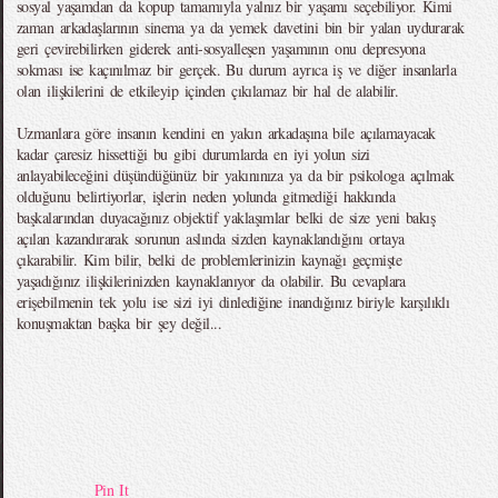
sosyal yaşamdan da kopup tamamıyla yalnız bir yaşamı seçebiliyor. Kimi
zaman arkadaşlarının sinema ya da yemek davetini bin bir yalan uydurarak
geri çevirebilirken giderek anti-sosyalleşen yaşamının onu depresyona
sokması ise kaçınılmaz bir gerçek. Bu durum ayrıca iş ve diğer insanlarla
olan ilişkilerini de etkileyip içinden çıkılamaz bir hal de alabilir.
Uzmanlara göre insanın kendini en yakın arkadaşına bile açılamayacak
kadar çaresiz hissettiği bu gibi durumlarda en iyi yolun sizi
anlayabileceğini düşündüğünüz bir yakınınıza ya da bir psikologa açılmak
olduğunu belirtiyorlar, işlerin neden yolunda gitmediği hakkında
başkalarından duyacağınız objektif yaklaşımlar belki de size yeni bakış
açılan kazandırarak sorunun aslında sizden kaynaklandığını ortaya
çıkarabilir. Kim bilir, belki de problemlerinizin kaynağı geçmişte
yaşadığınız ilişkilerinizden kaynaklanıyor da olabilir. Bu cevaplara
erişebilmenin tek yolu ise sizi iyi dinlediğine inandığınız biriyle karşılıklı
konuşmaktan başka bir şey değil...
Pin It