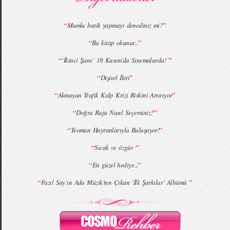
“
”
Mumlu batik yapmayı denediniz mi?
“
”
Bu kitap okunur...
MBFWI - Giray Sepin 2015 Yaz Koleksiyonu
MBFWI - Burçe Bekrek 2015 Yaz Koleksiyonu
“
”
‘İkinci Şans’ 18 Kasım’da Sinemalarda!
“
”
Dişisel İleti
“
”
Akmayan Trafik Kalp Krizi Riskini Artırıyor
“
”
Doğru Ruju Nasıl Seçersiniz?
“
”
Teoman Hayranlarıyla Buluşuyor!
“
”
Sıcak ve özgür
“
”
En güzel hediye...
“
”
Fazıl Say`ın Ada Müzik’ten Çıkan `İlk Şarkılar’ Albümü