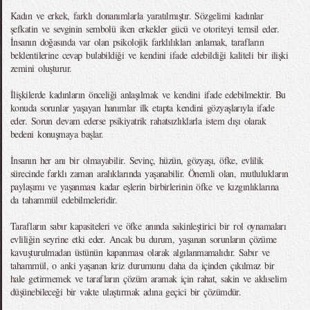
Kadın ve erkek, farklı donanımlarla yaratılmıştır. Sözgelimi kadınlar
şefkatin ve sevginin sembolü iken erkekler gücü ve otoriteyi temsil eder.
İnsanın doğasında var olan psikolojik farklılıkları anlamak, tarafların
beklentilerine cevap bulabildiği ve kendini ifade edebildiği kaliteli bir ilişki
zemini oluşturur.
İlişkilerde kadınların önceliği anlaşılmak ve kendini ifade edebilmektir. Bu
konuda sorunlar yaşayan hanımlar ilk etapta kendini gözyaşlarıyla ifade
eder. Sorun devam ederse psikiyatrik rahatsızlıklarla istem dışı olarak
bedeni konuşmaya başlar.
İnsanın her anı bir olmayabilir. Sevinç, hüzün, gözyaşı, öfke, evlilik
sürecinde farklı zaman aralıklarında yaşanabilir. Önemli olan, mutlulukların
paylaşımı ve yaşanması kadar eşlerin birbirlerinin öfke ve kızgınlıklarına
da tahammül edebilmeleridir.
Tarafların sabır kapasiteleri ve öfke anında sakinleştirici bir rol oynamaları
evliliğin seyrine etki eder. Ancak bu durum, yaşanan sorunların çözüme
kavuşturulmadan üstünün kapanması olarak algılanmamalıdır. Sabır ve
tahammül, o anki yaşanan kriz durumunu daha da içinden çıkılmaz bir
hale getirmemek ve tarafların çözüm aramak için rahat, sakin ve aklıselim
düşünebileceği bir vakte ulaştırmak adına geçici bir çözümdür.