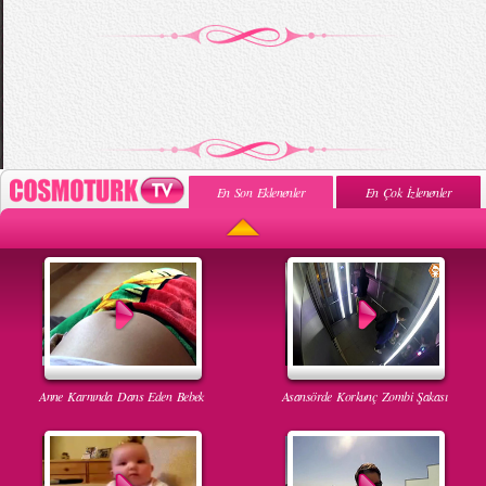
En Son Eklenenler
En Çok İzlenenler
Anne Karnında Dans Eden Bebek
Asansörde Korkunç Zombi Şakası