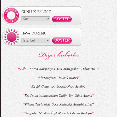
Örgü Saç Modelleri
MBFWI - Hakan Akkaya 2015 Yaz
Koleksiyonu
GÜNLÜK FALINIZ
HAVA DURUMU
MBFWI - Gülçin Çengel 2015 Yaz
MBFWI - Zeynep Erdoğan 2015 Yaz
Koleksiyonu
Koleksiyonu
“
”
Tıkla - Kazan Kampanyası Yeni Armağanları - Ekim 2012
“
”
Microsoft'tan Outlook uyarısı
MBFWI - Giray Sepin 2015 Yaz Koleksiyonu
MBFWI - Burçe Bekrek 2015 Yaz Koleksiyonu
“
”
En Şık Çanta ve Aksesuar Nasıl Seçilir?
“
”
Kış Sporu Yaralanmaları Tatilin Son Günü Artıyor
“
”
Pijama Tercihinizle Uyku Kalitenizi Artırabilirsiniz
“
”
Sevgililer Günü’ne Özel Alışveriş Günleri Başlıyor