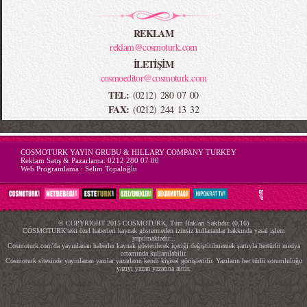
REKLAM
reklam@cosmoturk.com
İLETİŞİM
cosmoeditor@cosmoturk.com
TEL:
(0212) 280 07 00
FAX:
(0212) 244 13 32
-->
COSMOTURK YAYIN GRUBU & HILLARY COMPANY TURKEY
Reklam Satış & Pazarlama:
0212 280 07 00
Web Programlama :
Selim Topaloğlu
© COPYRIGHT 2015 COSMOTURK, Tüm Hakları Saklıdır. (0,16)
COSMOTURK'teki özel haberleri kaynak göstermeden izinsiz kullananlar hakkında yasal işlem
yapılmaktadır...
Cosmoturk.com'da yayınlanan haberler kaynak gösterilerek içeriği değiştirilmemek şartıyla hertürlü medya
ortamında kullanılabilir.
Cosmoturk sitesinde yayınlanan yazılar yazarların kendi kişisel görüşleridir. Yazıların her türlü sorumluluğu
yazıyı yazan yazarına aittir.