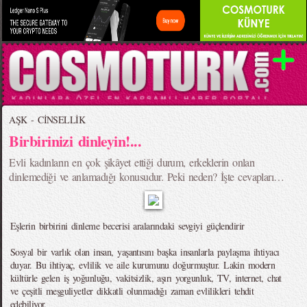
AŞK - CİNSELLİK
Birbirinizi dinleyin!...
Evli kadınların en çok şikâyet ettiği durum, erkeklerin onları
dinlemediği ve anlamadığı konusudur. Peki neden? İşte cevapları…
Eşlerin birbirini dinleme becerisi aralarındaki sevgiyi güçlendirir
Sosyal bir varlık olan insan, yaşantısını başka insanlarla paylaşma ihtiyacı
duyar. Bu ihtiyaç, evlilik ve aile kurumunu doğurmuştur. Lakin modern
kültürle gelen iş yoğunluğu, vakitsizlik, aşırı yorgunluk, TV, internet, chat
ve çeşitli meşguliyetler dikkatli olunmadığı zaman evlilikleri tehdit
edebiliyor.