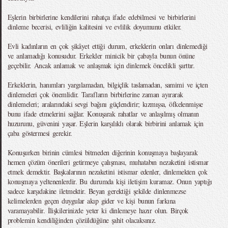
Eşlerin birbirlerine kendilerini rahatça ifade edebilmesi ve birbirlerini
dinleme becerisi, evliliğin kalitesini ve evlilik doyumunu etkiler.
Evli kadınların en çok şikâyet ettiği durum, erkeklerin onları dinlemediği
ve anlamadığı konusudur. Erkekler minicik bir çabayla bunun önüne
geçebilir. Ancak anlamak ve anlaşmak için dinlemek öncelikli şarttır.
Erkeklerin, hanımları yargılamadan, bilgiçlik taslamadan, samimi ve içten
dinlemeleri çok önemlidir. Tarafların birbirlerine zaman ayırarak
dinlemeleri; aralarındaki sevgi bağını güçlendirir; kızmışsa, öfkelenmişse
bunu ifade etmelerini sağlar. Konuşarak rahatlar ve anlaşılmış olmanın
huzurunu, güvenini yaşar. Eşlerin karşılıklı olarak birbirini anlamak için
çaba göstermesi gerekir.
Konuşurken birinin cümlesi bitmeden diğerinin konuşmaya başlayarak
hemen çözüm önerileri getirmeye çalışması, muhatabın nezaketini istismar
etmek demektir. Başkalarının nezaketini istismar edenler, dinlemekten çok
konuşmaya yeltenenlerdir. Bu durumda kişi iletişim kuramaz. Onun yaptığı
sadece karşıdakine iletmektir. Beyan gerektiği şekilde dinlenmezse
kelimelerden geçen duygular akıp gider ve kişi bunun farkına
varamayabilir. İlişkilerinizde yeter ki dinlemeye hazır olun. Birçok
problemin kendiliğinden çözüldüğüne şahit olacaksınız.