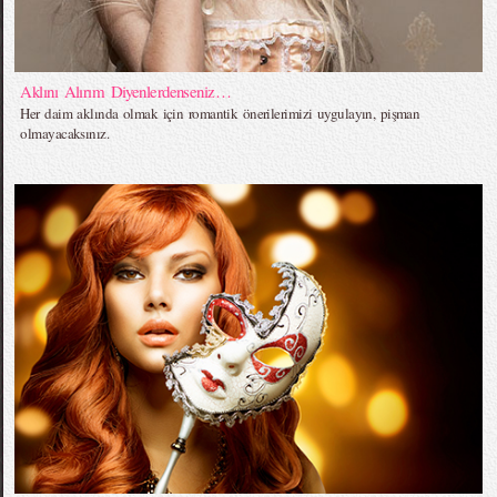
Aklını Alırım Diyenlerdenseniz…
Her daim aklında olmak için romantik önerilerimizi uygulayın, pişman
olmayacaksınız.