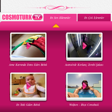
En Son Eklenenler
En Çok İzlenenler
Anne Karnında Dans Eden Bebek
Asansörde Korkunç Zombi Şakası
En Tatlı Gülen Bebek
Wolfson - Ibiza Comeback