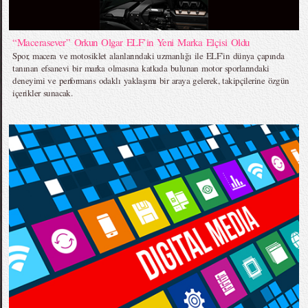
“Macerasever” Orkun Olgar ELF’in Yeni Marka Elçisi Oldu
Spor, macera ve motosiklet alanlarındaki uzmanlığı ile ELF’in dünya çapında
tanınan efsanevi bir marka olmasına katkıda bulunan motor sporlarındaki
deneyimi ve performans odaklı yaklaşımı bir araya gelerek, takipçilerine özgün
içerikler sunacak.