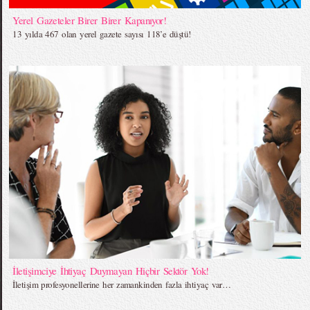
Yerel Gazeteler Birer Birer Kapanıyor!
13 yılda 467 olan yerel gazete sayısı 118’e düştü!
İletişimciye İhtiyaç Duymayan Hiçbir Sektör Yok!
İletişim profesyonellerine her zamankinden fazla ihtiyaç var…