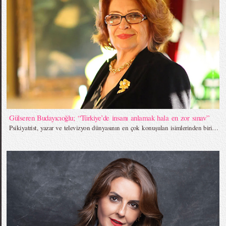
Gülseren Budayıcıoğlu; “Türkiye’de insanı anlamak hala en zor sınav”
Psikiyatrist, yazar ve televizyon dünyasının en çok konuşulan isimlerinden biri…