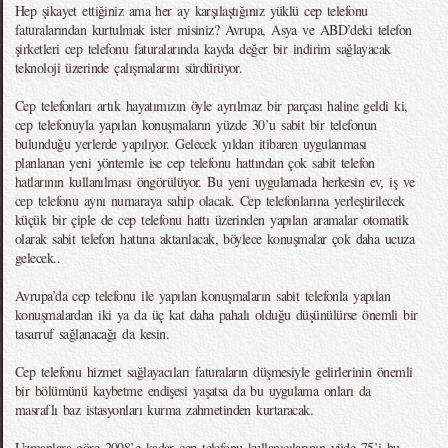
Hep şikayet ettiğiniz ama her ay karşılaştığınız yüklü cep telefonu
faturalarından kurtulmak ister misiniz? Avrupa, Asya ve ABD’deki telefon
şirketleri cep telefonu faturalarında kayda değer bir indirim sağlayacak
teknoloji üzerinde çalışmalarını sürdürüyor.
Cep telefonları artık hayatımızın öyle ayrılmaz bir parçası haline geldi ki,
cep telefonuyla yapılan konuşmaların yüzde 30’u sabit bir telefonun
bulunduğu yerlerde yapılıyor. Gelecek yıldan itibaren uygulanması
planlanan yeni yöntemle ise cep telefonu hattından çok sabit telefon
hatlarının kullanılması öngörülüyor. Bu yeni uygulamada herkesin ev, iş ve
cep telefonu aynı numaraya sahip olacak. Cep telefonlarına yerleştirilecek
küçük bir çiple de cep telefonu hattı üzerinden yapılan aramalar otomatik
olarak sabit telefon hattına aktarılacak, böylece konuşmalar çok daha ucuza
gelecek..
Avrupa’da cep telefonu ile yapılan konuşmaların sabit telefonla yapılan
konuşmalardan iki ya da üç kat daha pahalı olduğu düşünülürse önemli bir
tasarruf sağlanacağı da kesin.
Cep telefonu hizmet sağlayacıları faturaların düşmesiyle gelirlerinin önemli
bir bölümünü kaybetme endişesi yaşatsa da bu uygulama onları da
masraflı baz istasyonları kurma zahmetinden kurtaracak.
Uzmanlara göre 2008’e kadar cep telefonu kullanıcılarının yüde 75’i bu