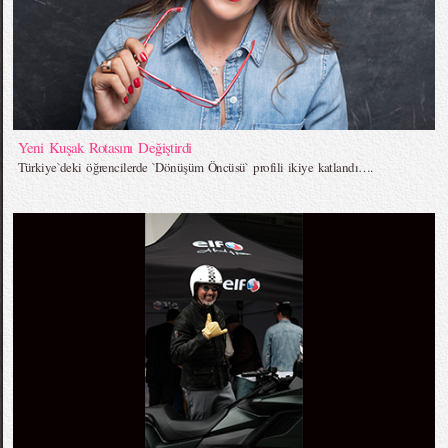
Yeni Kuşak Rotasını Değiştirdi
Türkiye`deki öğrencilerde `Dönüşüm Öncüsü` profili ikiye katlandı….