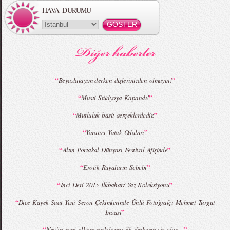
HAVA DURUMU
MBFWI - Gülçin Çengel 2015 Yaz
MBFWI - Zeynep Erdoğan 2015 Yaz
Koleksiyonu
Koleksiyonu
“
”
Beyazlatayım derken dişlerinizden olmayın!
“
”
Musti Stüdyoya Kapandı!
MBFWI - Giray Sepin 2015 Yaz Koleksiyonu
MBFWI - Burçe Bekrek 2015 Yaz Koleksiyonu
“
”
Mutluluk basit gerçeklerdedir.
“
”
Yaratıcı Yatak Odaları
“
”
Altın Portakal Dünyası Festival Afişinde
“
”
Erotik Rüyaların Sebebi
“
”
İnci Deri 2015 İlkbahar/ Yaz Koleksiyonu
“
Dice Kayek Saat Yeni Sezon Çekimlerinde Ünlü Fotoğrafçı Mehmet Turgut
”
İmzası
“
”
Nev’in yeni albüm şarkılarını ilk dinleyen siz olun…