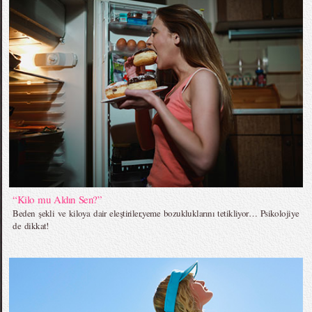
“Kilo mu Aldın Sen?”
Beden şekli ve kiloya dair eleştiriler,yeme bozukluklarını tetikliyor… Psikolojiye
de dikkat!