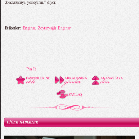
dondurucuya yerleştirin.” diyor.
Etiketler:
Enginar
,
Zeytinyağlı Enginar
Pin It
DİĞER HABERLER