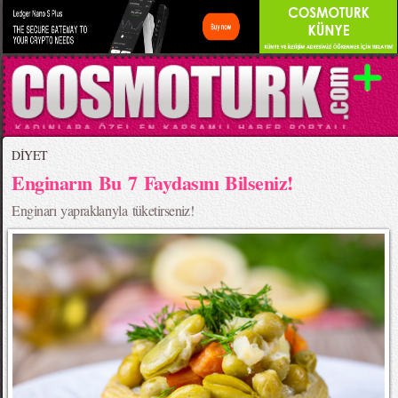
DİYET
Enginarın Bu 7 Faydasını Bilseniz!
Enginarı yapraklarıyla tüketirseniz!