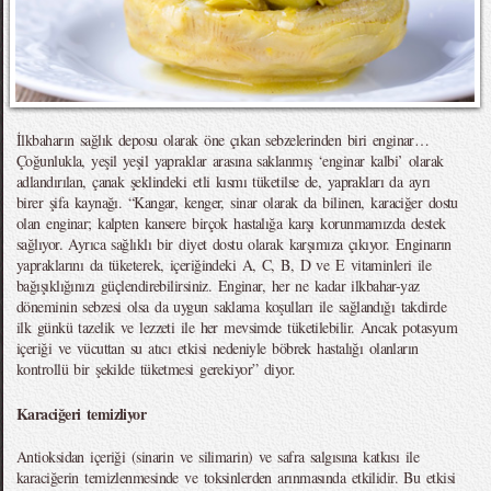
İlkbaharın sağlık deposu olarak öne çıkan sebzelerinden biri enginar…
Çoğunlukla, yeşil yeşil yapraklar arasına saklanmış ‘enginar kalbi’ olarak
adlandırılan, çanak şeklindeki etli kısmı tüketilse de, yaprakları da ayrı
birer şifa kaynağı. “Kangar, kenger, sinar olarak da bilinen, karaciğer dostu
olan enginar; kalpten kansere birçok hastalığa karşı korunmamızda destek
sağlıyor. Ayrıca sağlıklı bir diyet dostu olarak karşımıza çıkıyor. Enginarın
yapraklarını da tüketerek, içeriğindeki A, C, B, D ve E vitaminleri ile
bağışıklığınızı güçlendirebilirsiniz. Enginar, her ne kadar ilkbahar-yaz
döneminin sebzesi olsa da uygun saklama koşulları ile sağlandığı takdirde
ilk günkü tazelik ve lezzeti ile her mevsimde tüketilebilir. Ancak potasyum
içeriği ve vücuttan su atıcı etkisi nedeniyle böbrek hastalığı olanların
kontrollü bir şekilde tüketmesi gerekiyor” diyor.
Karaciğeri temizliyor
Antioksidan içeriği (sinarin ve silimarin) ve safra salgısına katkısı ile
karaciğerin temizlenmesinde ve toksinlerden arınmasında etkilidir. Bu etkisi