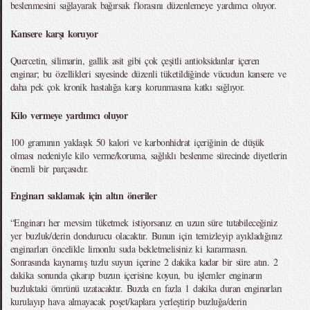
beslenmesini sağlayarak bağırsak florasını düzenlemeye yardımcı oluyor.
Kansere karşı koruyor
Quercetin, silimarin, gallik asit gibi çok çeşitli antioksidanlar içeren
enginar; bu özellikleri sayesinde düzenli tüketildiğinde vücudun kansere ve
daha pek çok kronik hastalığa karşı korunmasına katkı sağlıyor.
Kilo vermeye yardımcı oluyor
100 gramının yaklaşık 50 kalori ve karbonhidrat içeriğinin de düşük
olması nedeniyle kilo verme/koruma, sağlıklı beslenme sürecinde diyetlerin
önemli bir parçasıdır.
Enginarı saklamak için altın öneriler
“Enginarı her mevsim tüketmek istiyorsanız en uzun süre tutabileceğiniz
yer buzluk/derin dondurucu olacaktır. Bunun için temizleyip ayıkladığınız
enginarları öncelikle limonlu suda bekletmelisiniz ki kararmasın.
Sonrasında kaynamış tuzlu suyun içerine 2 dakika kadar bir süre atın. 2
dakika sonunda çıkarıp buzun içerisine koyun, bu işlemler enginarın
buzluktaki ömrünü uzatacaktır. Buzda en fazla 1 dakika duran enginarları
kurulayıp hava almayacak poşet/kaplara yerleştirip buzluğa/derin