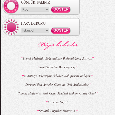
GÜNLÜK FALINIZ
HAVA DURUMU
MBFWI - Gülçin Çengel 2015 Yaz
MBFWI - Zeynep Erdoğan 2015 Yaz
Koleksiyonu
Koleksiyonu
“
”
Sosyal Medyada Beğenildikçe Bağımlılığımız Artıyor!
“
”
Kötülüklerden Besleniyoruz.
MBFWI - Giray Sepin 2015 Yaz Koleksiyonu
MBFWI - Burçe Bekrek 2015 Yaz Koleksiyonu
“
”
4. Antalya Televizyon Ödülleri Sahiplerini Buluyor!
“
”
Derimod’dan Anneler Günü’ne Özel Ayakkabılar
“
”
Tommy Hilfiger’ın Yeni Genel Müdürü Hakan Atalay Oldu!
“
”
Korsana hayır!
“
”
Skalatik Hayatlar Volume 3