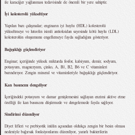
ile karaciğer yağlanması tedavisinde de önemli bir yere sahiptir.
İyi kolesterolü yükseltiyor
Yapılan bazı çalışmalar; enginarın iyi huylu (HDL) kolesterolü
yükseltmeye ve luteolin isimli antioksidan sayesinde kötü huylu (LDL)
kolesterolün oluşumunu engellemeye fayda sağladığını gösteriyor.
Bağışıklığı güçlendiriyor
Enginar; içeriğinde yüksek miktarda fosfor, kalsiyum, demir, sodyum,
potasyum, magnezyum, çinko, A, B1, B2, B6 ve C vitaminleri
barındırıyor. Zengin mineral ve vitaminleriyle bağışıklığı güçlendiriyor.
Kan basıncını dengeliyor
İçeriğindeki potasyum ve damar genişlemesini sağlayan enzimi aktive etme
özelliği ile kan basıncını düşürmede ve dengelemede fayda sağlıyor.
Sindirimi düzenliyor
Diyet lifleri ve prebiyotik inülin açısından oldukça zengin bir besin olması
nedeniyle bağırsak fonksiyonlarını düzenliyor, yararlı bakterilerin