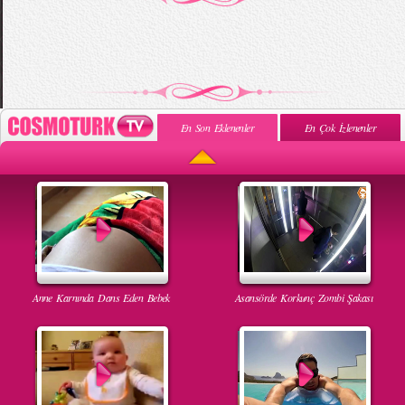
En Son Eklenenler
En Çok İzlenenler
Anne Karnında Dans Eden Bebek
Asansörde Korkunç Zombi Şakası