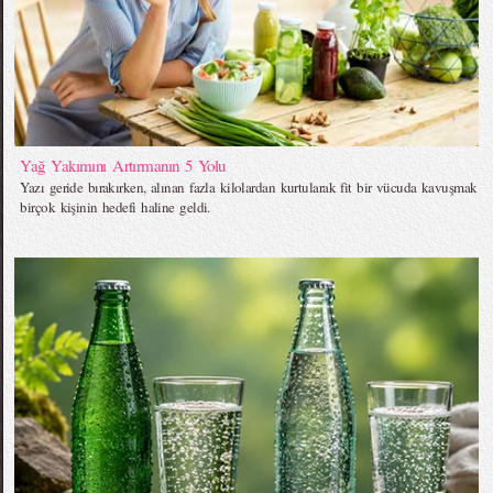
Yağ Yakımını Artırmanın 5 Yolu
Yazı geride bırakırken, alınan fazla kilolardan kurtularak fit bir vücuda kavuşmak
birçok kişinin hedefi haline geldi.