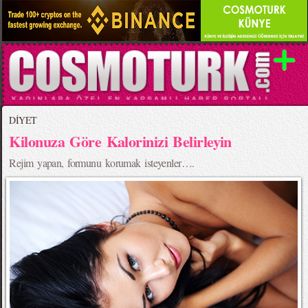
DİYET
Kilonuza Göre Kalorinizi Belirleyin
Rejim yapan, formunu korumak isteyenler….