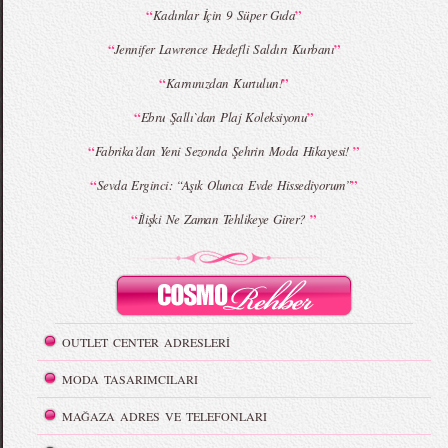
“
”
Kadınlar İçin 9 Süper Gıda
“
”
Jennifer Lawrence Hedefli Saldırı Kurbanı
“
”
Karnınızdan Kurtulun!
“
”
Ebru Şallı`dan Plaj Koleksiyonu
“
”
Fabrika’dan Yeni Sezonda Şehrin Moda Hikayesi!
“
”
Sevda Erginci: “Aşık Olunca Evde Hissediyorum”
“
”
İlişki Ne Zaman Tehlikeye Girer?
OUTLET CENTER ADRESLERİ
MODA TASARIMCILARI
MAĞAZA ADRES VE TELEFONLARI