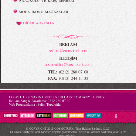
ANAOKULU VE KREŞ REHBERİ
MODA İKONU MAĞAZALAR
DİĞER ADRESLER
REKLAM
reklam@cosmoturk.com
İLETİŞİM
cosmoeditor@cosmoturk.com
TEL:
(0212) 280 07 00
FAX:
(0212) 244 13 32
-->
COSMOTURK YAYIN GRUBU & HILLARY COMPANY TURKEY
Reklam Satış & Pazarlama:
0212 280 07 00
Web Programlama :
Selim Topaloğlu
© COPYRIGHT 2015 COSMOTURK, Tüm Hakları Saklıdır. (0,22)
COSMOTURK'teki özel haberleri kaynak göstermeden izinsiz kullananlar hakkında yasal işlem
yapılmaktadır...