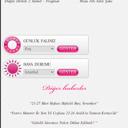
Düğün Dernek 2 Sünnet - Fragman
Masa Altı Seksi Şaka
Örgü Saç Modelleri
MBFWI - Hakan Akkaya 2015 Yaz
Koleksiyonu
GÜNLÜK FALINIZ
HAVA DURUMU
MBFWI - Gülçin Çengel 2015 Yaz
MBFWI - Zeynep Erdoğan 2015 Yaz
Koleksiyonu
Koleksiyonu
“
”
21-27 Mart Haftası Haftalık Burç Yorumları
“
”
Festive Hamster İle Yeni Yıl Coşkusu 22-24 Aralık’ta Tomtom Kırmızı’da
MBFWI - Giray Sepin 2015 Yaz Koleksiyonu
MBFWI - Burçe Bekrek 2015 Yaz Koleksiyonu
“
”
Gebelik Süresince Nelere Dikkat Edilmeli?