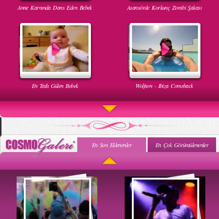
Anne Karnında Dans Eden Bebek
Asansörde Korkunç Zombi Şakası
En Tatlı Gülen Bebek
Wolfson - Ibiza Comeback
En Son Eklenenler
En Çok Görüntülenenler
Uyuyan Bebeğe Gangnam Dinletilirse Ne Olur
Uykusun Da Gülen Bebek