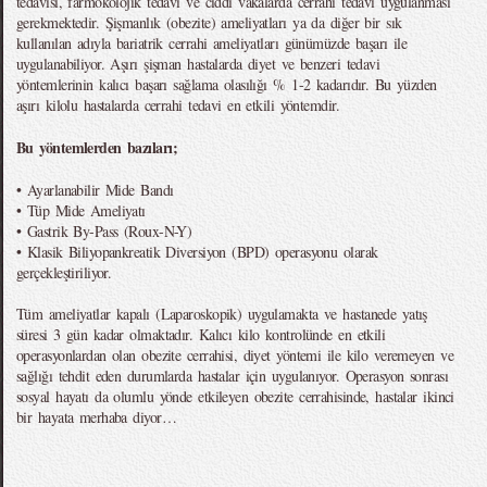
tedavisi, farmokolojik tedavi ve ciddi vakalarda cerrahi tedavi uygulanması
gerekmektedir. Şişmanlık (obezite) ameliyatları ya da diğer bir sık
kullanılan adıyla bariatrik cerrahi ameliyatları günümüzde başarı ile
uygulanabiliyor. Aşırı şişman hastalarda diyet ve benzeri tedavi
yöntemlerinin kalıcı başarı sağlama olasılığı % 1-2 kadarıdır. Bu yüzden
aşırı kilolu hastalarda cerrahi tedavi en etkili yöntemdir.
Bu yöntemlerden bazıları;
• Ayarlanabilir Mide Bandı
• Tüp Mide Ameliyatı
• Gastrik By-Pass (Roux-N-Y)
• Klasik Biliyopankreatik Diversiyon (BPD) operasyonu olarak
gerçekleştiriliyor.
Tüm ameliyatlar kapalı (Laparoskopik) uygulamakta ve hastanede yatış
süresi 3 gün kadar olmaktadır. Kalıcı kilo kontrolünde en etkili
operasyonlardan olan obezite cerrahisi, diyet yöntemi ile kilo veremeyen ve
sağlığı tehdit eden durumlarda hastalar için uygulanıyor. Operasyon sonrası
sosyal hayatı da olumlu yönde etkileyen obezite cerrahisinde, hastalar ikinci
bir hayata merhaba diyor…