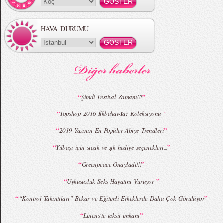
HAVA DURUMU
MBFWI - Gülçin Çengel 2015 Yaz
MBFWI - Zeynep Erdoğan 2015 Yaz
Koleksiyonu
Koleksiyonu
“
”
Şimdi Festival Zamanı!!!
“
”
Topshop 2016 İlkbahar-Yaz Koleksiyonu
MBFWI - Giray Sepin 2015 Yaz Koleksiyonu
MBFWI - Burçe Bekrek 2015 Yaz Koleksiyonu
“
”
2019 Yazının En Popüler Abiye Trendleri
“
”
Yılbaşı için sıcak ve şık hediye seçenekleri...
“
”
Greenpeace Onayladı!!!
“
”
Uykusuzluk Seks Hayatını Vuruyor
“
”
“Kontrol Takıntıları” Bekar ve Eğitimli Erkeklerde Daha Çok Görülüyor
“
”
Linens'te taksit imkanı