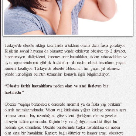
Türkiye’de obezite sıklığı kadınlarda erkeklere oranla daha fazla görülüyor.
Kişilerin sosyal hayatını da olumsuz yönde etkileyen obezite; tip 2 diyabet,
hipertansiyon, dislipidemi, koroner arter hastalıkları, eklem rahatsızlıkları ve
uyku apne sendromu gibi ek hastalıklara da neden olarak insanların yaşam
süresini kısaltıyor. Türkiye’de obezite tablosunun her geçen yıl olumsuz
yönde ilerlediğini belirten uzmanlar, konuyla ilgili bilgilendiriyor.
“Obezite farklı hastalıklara neden olan ve sinsi ilerleyen bir
hastalıktır”
Obezite “sağlığı bozabilecek derecede anormal ya da fazla yağ birikimi”
olarak tanımlanmaktadır. Vücut yağ kütlesinin yağsız kütleye oranının aşırı
artması sonucu boy uzunluğuna göre vücut ağırlığının olması gereken
düzeyin üstüne çıkmasıdır. Kişinin boy ve ağırlığı arasındaki ilişki bu
nedenle çok önemlidir. Obezite beraberinde başka hastalıklara da neden
olan sinsi bir hastalıktır. Kansere bağlı ölümler ve kanser artışı, obeziteye