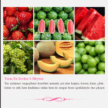
Yazın En Sevilen 6 Meyvesi
Yaz aylarının vazgeçilmez lezzetleri arasında yer alan karpuz, kavun, kiraz, çilek,
üzüm ve erik hem ferahlatıcı tatları hem de zengin besin içerikleriyle öne çıkıyor.