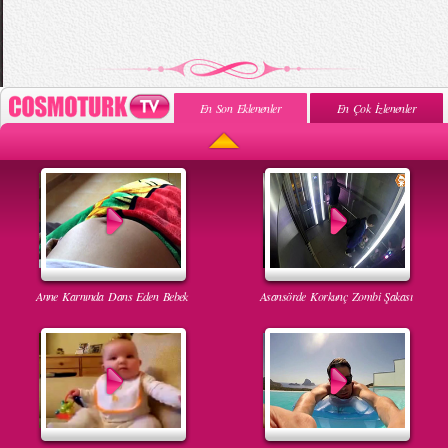
En Son Eklenenler
En Çok İzlenenler
Anne Karnında Dans Eden Bebek
Asansörde Korkunç Zombi Şakası