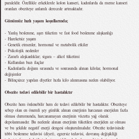
paraleldir. Özellikle erkeklerde kolon kanseri, kadınlarda da meme kanseri
oranları obeziteye anlamlı derecede artmaktadır.
Günümüz hızlı yaşam koşullarında;
- Yanlış beslenme, aşırı tüketim ve fast food beslenme alışkanlığı
- Hareketsiz yaşam
- Genetik etmenler, hormonal ve metabolik etkiler
- Psikolojik nedenler
- Zararlı alışkanlıklar; sigara – alkol tüketimi
- Kullanılan bazı ilaçlar
- Kadınlarda doğum sırasında ve sonrasında alınan kilolar, hormonal
değişimler
- Bilinçsizce yapılan diyetler hızla kilo alınmasına neden olabiliyor.
Obezite tedavi edilebilir bir hastalıktır
Obezite hem önlenebilir hem de tedavi edilebilir bir hastalıktır. Obeziteye
sebep olan en önemli şey günlük alınan enerjinin harcanan enerjiden fazla
olması durumunda, harcanamayan enerjinin vücutta yağ olarak
depolanmasıdır. Bu nedenle alınan enerjinin tüketilen enerjiden az olması
ve bu şekilde negatif enerji dengesi oluşturulmalıdır. Obezite tedavisinde
tıbbi beslenme tedavisi (diyet), egzersiz tedavisi, davranış değişikliği