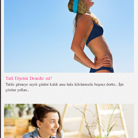
Tatil Diyetini Denediz mi?
Tatile gitmeye sayılı günler kaldı ama hala kilolarınızla başınız dertte... İşte
çözüm yolları...