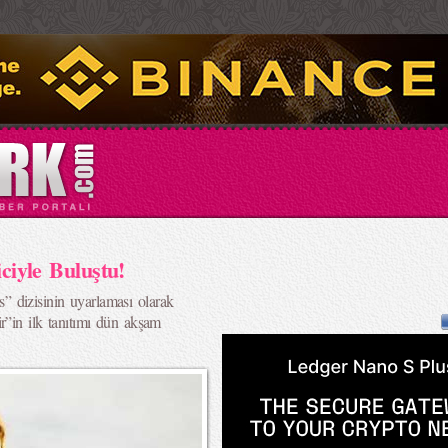
iciyle Buluştu!
 dizisinin uyarlaması olarak
r”in ilk tanıtımı dün akşam