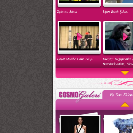
Zıplayan Adam
Uçan Bebek Şakası
Hayat Mobille Daha Güzel
Dünyayı Değiştirenler 
Boondock Saints) Filmd
En Son Eklene
Engelleri Kaldır Hareketi
İnsan Hakları