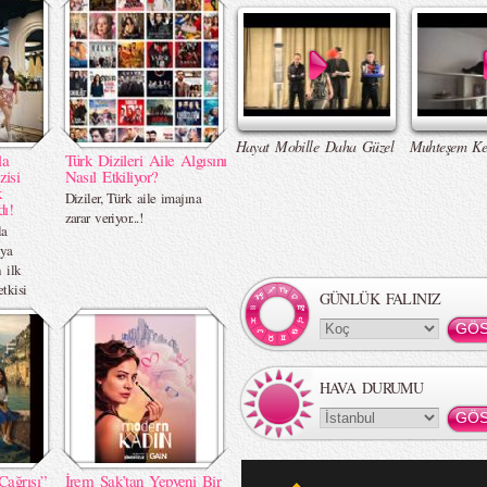
Hayat Mobille Daha Güzel
Muhteşem Ke
la
Türk Dizileri Aile Algısını
zisi
Nasıl Etkiliyor?
k
Diziler, Türk aile imajına
dı!
zarar veriyor...!
la
üya
 ilk
etkisi
GÜNLÜK FALINIZ
HAVA DURUMU
Çağrısı”
İrem Sak’tan Yepyeni Bir