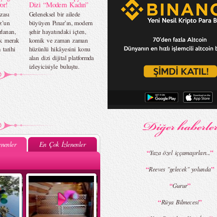
or!
Dizi “Modern Kadın”
zası
Geleneksel bir ailede
z’un
büyüyen Pınar’ın, modern
rlanan,
şehir hayatındaki içten,
ok merak
komik ve zaman zaman
 tarihi
hüzünlü hikâyesini konu
alan dizi dijital platformda
izleyicisiyle buluştu.
nenler
En Çok İzlenenler
“
”
Yaza özel iççamaşırları...
“
”
Reeves "gelecek" yolunda
“
”
Gurur
“
”
Rüya Bilmecesi