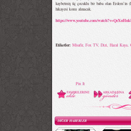
kaybetmiş üç çocuklu bir baba olan Erdem’in (
hikayesi konu alınacak.
https://www.youtube.com/watch?v=QeXuHnk
Etiketler:
Misafir
,
Fox TV
,
Dizi
,
Hazal Kaya
,
Pin It
DİĞER HABERLER