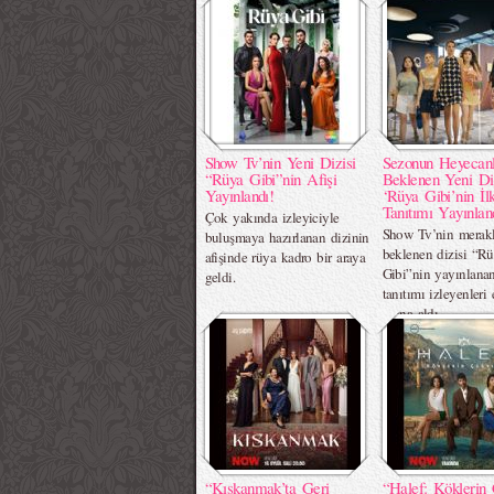
Show Tv’nin Yeni Dizisi
Sezonun Heyecan
“Rüya Gibi”nin Afişi
Beklenen Yeni Di
Yayınlandı!
‘Rüya Gibi’nin İl
Tanıtımı Yayınlan
Çok yakında izleyiciyle
Show Tv’nin merak
buluşmaya hazırlanan dizinin
beklenen dizisi “R
afişinde rüya kadro bir araya
Gibi”nin yayınlanan
geldi.
tanıtımı izleyenleri 
altına aldı.
“Kıskanmak’ta Geri
“Halef: Köklerin 