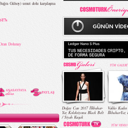
Buğra Gülsoy) umut dolu karşılaşma
bT7s
Ozan Dolunay
TÜM GALERİ
Doğay Can 2017 İlkbahar-
Vakko Kadın
Yaz Koleksiyonu Black Belt
İlkbahar-Yaz 
/ Siyah Kuşak
TÜM VIDEO