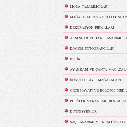
MODA TASARIMCILARI
MAĞAZA ADRES VE TELEFONLAR
i
REMISABBAH,
DEKORASYON FİRMALARI
ar
MLLEPAUETTE Koleksiyonu
AKSESUAR VE TAKI TASARIMCIL
DOĞUM FOTOĞRAFÇILARI
BUTİKLER
AYAKKABI VE ÇANTA MAĞAZALA
lya Film
Color Party | Sziget 2016
İKİNCİ EL GİYSİ MAĞAZALARI
GECE HAYATI VE EĞLENCE MEKA
POPÜLER MEKANLAR (RESTAURA
DİYETİSYENLER
MBFWI - Cihan Nacar
SAÇ TASARIMI VE KUAFÖR SALO
Beachwear İlkbahar/ Yaz 2016