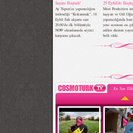
Sayım Başladı!
25 Eylül’de Başlıy
Ay Yapım’ın yapımcılığını
Most Production im
üstlendiği “Kıskanmak”, 16
taşıyan ve Gül Oğu
Eylül Salı akşamı saat
yapımcılığında hazı
20.00’de ilk bölümüyle
yeni sezonun en ç
NOW ekranlarında seyirci
edilen dizinin yayın
karşısına çıkacak.
belli oldu.
En Son Ekle