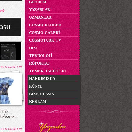
GÜNDEM
YAZARLAR
UZMANLAR
COSMO REHBER
COSMO GALERİ
COSMOTURK TV
DİZİ
TEKNOLOJİ
RÖPORTAJ
 KATEGORİLERİ
YEMEK TARİFLERİ
HAKKIMIZDA
KÜNYE
BİZE ULAŞIN
REKLAM
 2017
Koleksiyonu
 KATEGORİLERİ