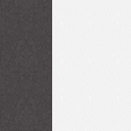
“O” 2016-17 Sonbahar/Kış
Game Of Thrones Diz
Çanta Koleksiyonu
Setinden Son Fotoğrafl
Giorgio Armani 2017
53. Uluslararası Anta
İlkbahar/Yaz Kadın
Festivali Kırmızı Halı
Koleksiyonu “Charmani”
Ceza | Sziget 2016
Sziget Festivali 1. Gün