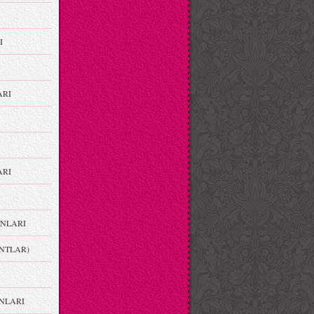
I
ARI
RI
NLARI
NTLAR)
NLARI