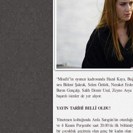
“Misafir”in oyuncu kadrosunda Hazal Kaya, Bu
sıra Bülent Şakrak, Selen Öztürk, Nezaket Erd
Beren Gençalp, Salih Demir Ural, Zeyno Asya
başarılı isimler de yer alıyor.
YAYIN TARİHİ BELLİ OLDU!
Yönetmen koltuğunda Arda Sarıgün’ün oturduğu,
ve 4 Kasım Perşembe saat 20.00’de ilk bölümüyl
bir çocukluk geçirmiş olan genç bir kadın olan