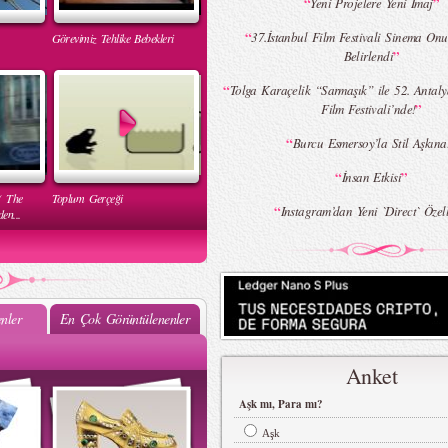
“
”
Yeni Projelere Yeni İmaj
“
37.İstanbul Film Festivali Sinema Onu
Görevimiz Tehlike Bebekleri
”
Belirlendi
“
Tolga Karaçelik “Sarmaşık” ile 52. Antaly
”
Film Festivali’nde!
“
Burcu Esmersoy’la Stil Aşkına
“
”
İnsan Etkisi
( The
Toplum Gerçeği
“
Instagram’dan Yeni `Direct` Özell
en...
nler
En Çok Görüntülenenler
Mehtap Elaidi - MBFWI Yaz
Anket
2015 Defilesi
Aşk mı, Para mı?
Aşk