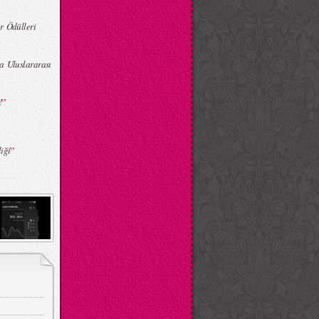
r Ödülleri
a Uluslararası
”
!
”
iği