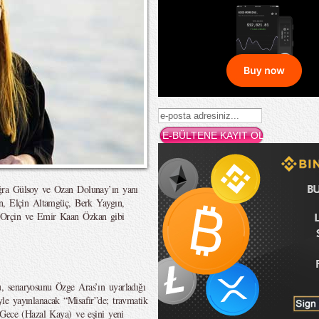
ğra Gülsoy ve Ozan Dolunay’ın yanı
en, Elçin Altamgüç, Berk Yaygın,
 Orçin ve Emir Kaan Özkan gibi
 senaryosunu Özge Aras’ın uyarladığı
e yayınlanacak “Misafir”de; travmatik
 Gece (Hazal Kaya) ve eşini yeni