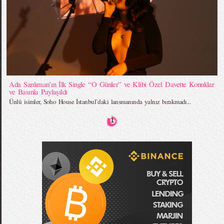
Ada Sanlıman’ın İlk Single “O Günler” ve Klibi Özel Davette Konuklar
ve Basınla Paylaşıldı
Ünlü isimler, Soho House İstanbul`daki lansmanında yalnız bırakmadı...
1