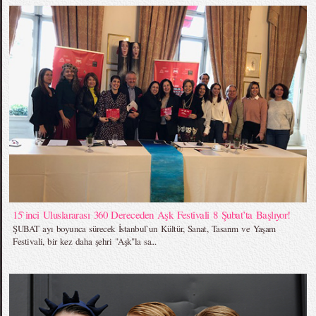
15`inci Uluslararası 360 Dereceden Aşk Festivali 8 Şubat’ta Başlıyor!
ŞUBAT ayı boyunca sürecek İstanbul`un Kültür, Sanat, Tasarım ve Yaşam
Festivali, bir kez daha şehri "Aşk"la sa...