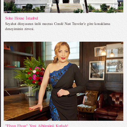
Soho House İstanbul
Seyahat dünyasının ünlü mecrası Condé Nast Traveler’e göre konaklama
deneyiminin zirvesi.
"Elvan Elvan" Yeni Albümünü Kutladı!