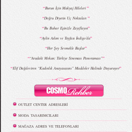
“
”
Burun İçin Makyaj Hileleri
“
”
Doğru Diyetin Uç Noktaları
“
”
Bu Bahar Eşinizle Zayıflayın
“
”
Aylin Aslım ve Tayfası İndigo’da
“
”
Her Şey Sevmekle Başlar
“
”
“Aradaki Mekan: Türkiye Sineması Panoraması”
“
”
Elif Dağdeviren “Kadınlık Anayasasını” Maddeler Halinde Duyuruyor
OUTLET CENTER ADRESLERİ
MODA TASARIMCILARI
MAĞAZA ADRES VE TELEFONLARI