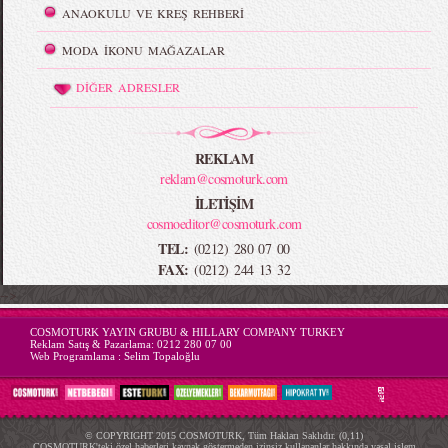
ANAOKULU VE KREŞ REHBERİ
MODA İKONU MAĞAZALAR
DİĞER ADRESLER
REKLAM
reklam@cosmoturk.com
İLETİŞİM
cosmoeditor@cosmoturk.com
TEL:
(0212) 280 07 00
FAX:
(0212) 244 13 32
-->
COSMOTURK YAYIN GRUBU & HILLARY COMPANY TURKEY
Reklam Satış & Pazarlama:
0212 280 07 00
Web Programlama :
Selim Topaloğlu
© COPYRIGHT 2015 COSMOTURK, Tüm Hakları Saklıdır. (0,11)
COSMOTURK'teki özel haberleri kaynak göstermeden izinsiz kullananlar hakkında yasal işlem