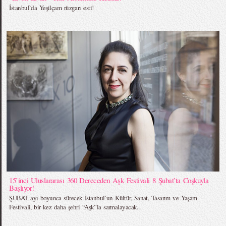
İstanbul`da Yeşilçam rüzgarı esti!
15’inci Uluslararası 360 Dereceden Aşk Festivali 8 Şubat’ta Coşkuyla
Başlıyor!
ŞUBAT ayı boyunca sürecek İstanbul’un Kültür, Sanat, Tasarım ve Yaşam
Festivali, bir kez daha şehri “Aşk”la sarmalayacak...