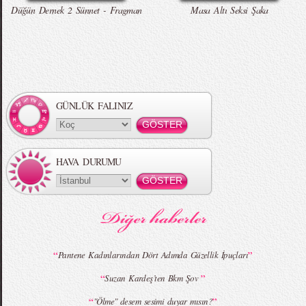
Düğün Dernek 2 Sünnet - Fragman
Masa Altı Seksi Şaka
GÜNLÜK FALINIZ
HAVA DURUMU
“
”
Pantene Kadınlarından Dört Adımda Güzellik İpuçları
“
”
Suzan Kardeş’ten Bkm Şov
“
”
"Ölme" desem sesimi duyar mısın?