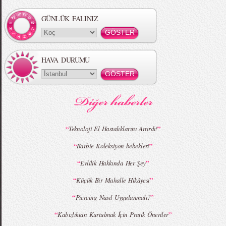
Koleksiyonu
GÜNLÜK FALINIZ
HAVA DURUMU
MBFWI - Gülçin Çengel 2015 Yaz
MBFWI - Zeynep Erdoğan 2015 Yaz
Koleksiyonu
Koleksiyonu
“
”
Teknoloji El Hastalıklarını Artırdı!
“
”
Barbie Koleksiyon bebekleri
MBFWI - Giray Sepin 2015 Yaz Koleksiyonu
MBFWI - Burçe Bekrek 2015 Yaz Koleksiyonu
“
”
Evlilik Hakkında Her Şey
“
”
Küçük Bir Mahalle Hikâyesi
“
”
Piercing Nasıl Uygulanmalı?
“
”
Kabızlıktan Kurtulmak İçin Pratik Öneriler