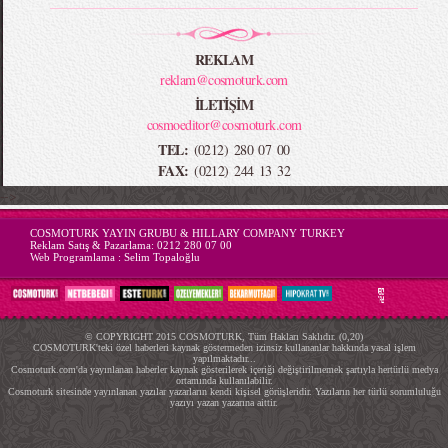
REKLAM
reklam@cosmoturk.com
İLETİŞİM
cosmoeditor@cosmoturk.com
TEL:
(0212) 280 07 00
FAX:
(0212) 244 13 32
-->
COSMOTURK YAYIN GRUBU & HILLARY COMPANY TURKEY
Reklam Satış & Pazarlama:
0212 280 07 00
Web Programlama :
Selim Topaloğlu
© COPYRIGHT 2015 COSMOTURK, Tüm Hakları Saklıdır. (0,20)
COSMOTURK'teki özel haberleri kaynak göstermeden izinsiz kullananlar hakkında yasal işlem
yapılmaktadır...
Cosmoturk.com'da yayınlanan haberler kaynak gösterilerek içeriği değiştirilmemek şartıyla hertürlü medya
ortamında kullanılabilir.
Cosmoturk sitesinde yayınlanan yazılar yazarların kendi kişisel görüşleridir. Yazıların her türlü sorumluluğu
yazıyı yazan yazarına aittir.