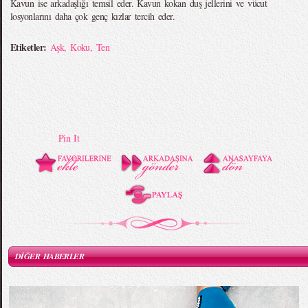
Kavun ise arkadaşlığı temsil eder. Kavun kokan duş jellerini ve vücut
losyonlarını daha çok genç kızlar tercih eder.
Etiketler:
Aşk
,
Koku
,
Ten
Pin It
DİĞER HABERLER