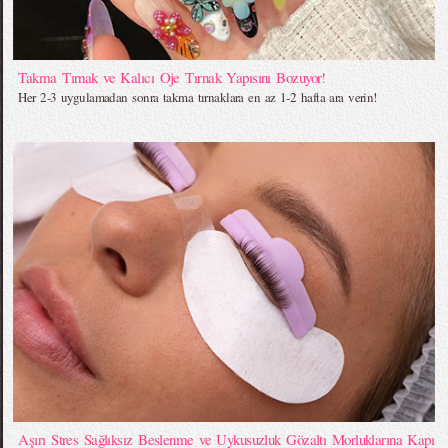
Takma Tırnak ve Kalıcı Oje Tırnak Yapısını Bozuyor!
Her 2-3 uygulamadan sonra takma tırnaklara en az 1-2 hafta ara verin!
Aşırı Stres Sağlıksız Beslenme ve Uykusuzluk Gözaltı Morluklarına Kapı