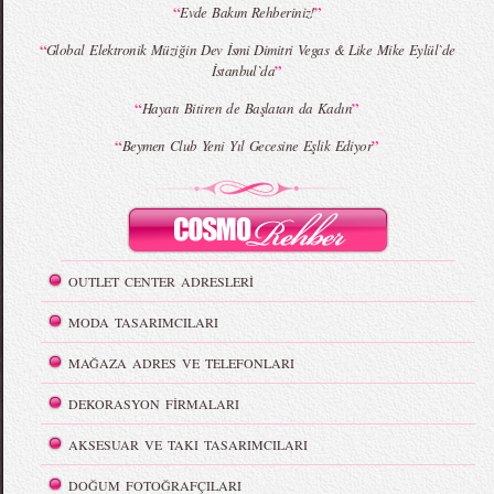
“
”
Evde Bakım Rehberiniz!
“
Global Elektronik Müziğin Dev İsmi Dimitri Vegas & Like Mike Eylül`de
”
İstanbul`da
“
”
Hayatı Bitiren de Başlatan da Kadın
“
”
Beymen Club Yeni Yıl Gecesine Eşlik Ediyor
OUTLET CENTER ADRESLERİ
MODA TASARIMCILARI
MAĞAZA ADRES VE TELEFONLARI
DEKORASYON FİRMALARI
AKSESUAR VE TAKI TASARIMCILARI
DOĞUM FOTOĞRAFÇILARI