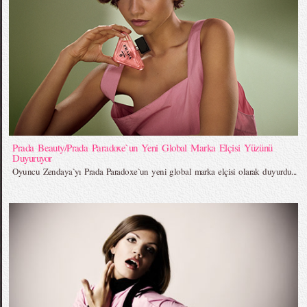
Prada Beauty/Prada Paradoxe`un Yeni Global Marka Elçisi Yüzünü
Duyuruyor
Oyuncu Zendaya`yı Prada Paradoxe`un yeni global marka elçisi olarak duyurdu...