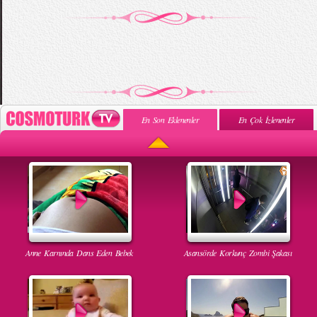
En Son Eklenenler
En Çok İzlenenler
Anne Karnında Dans Eden Bebek
Asansörde Korkunç Zombi Şakası