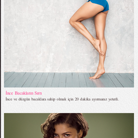
İnce Bacakların Sırrı
İnce ve düzgün bacaklara sahip olmak için 20 dakika ayırmanız yeterli.