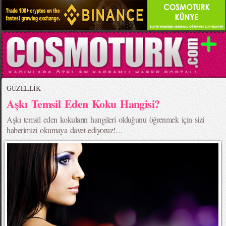
GÜZELLİK
Aşkı Temsil Eden Koku Hangisi?
Aşkı temsil eden kokuların hangileri olduğunu öğrenmek için sizi
haberimizi okumaya davet ediyoruz!…