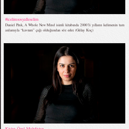
#icelimsosyalleselim
Daniel Pink, A Whole New Mind isimli kitabında 2000’li yılların kelimenin tam
anlamıyla “kavram” çağı olduğundan söz eder. (Gülay Koç)
Kişiye Özel Moğolistan