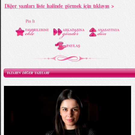
Diğer yazıları liste halinde görmek için tıklayın
>
Pin It
YAZARIN DİĞER YAZILARI