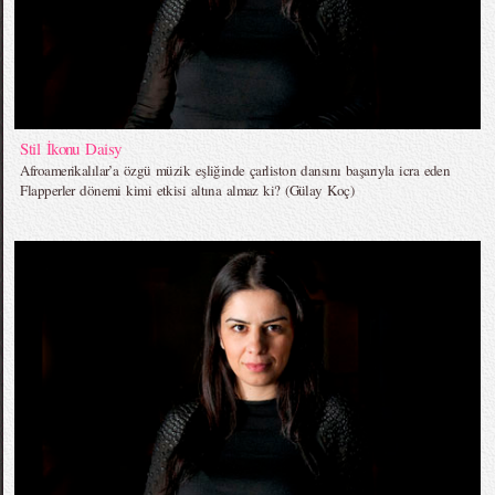
Stil İkonu Daisy
Afroamerikalılar’a özgü müzik eşliğinde çarliston dansını başarıyla icra eden
Flapperler dönemi kimi etkisi altına almaz ki? (Gülay Koç)