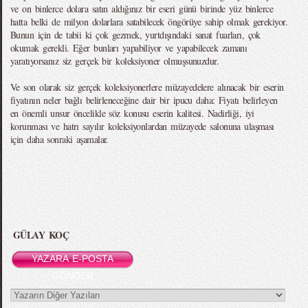
ve on binlerce dolara satın aldığınız bir eseri günü birinde yüz binlerce
hatta belki de milyon dolarlara satabilecek öngörüye sahip olmak gerekiyor.
Bunun için de tabii ki çok gezmek, yurtdışındaki sanat fuarları, çok
okumak gerekli. Eğer bunları yapabiliyor ve yapabilecek zamanı
yaratıyorsanız siz gerçek bir koleksiyoner olmuşsunuzdur.
Ve son olarak siz gerçek koleksiyonerlere müzayedelere alınacak bir eserin
fiyatının neler bağlı belirleneceğine dair bir ipucu daha: Fiyatı belirleyen
en önemli unsur öncelikle söz konusu eserin kalitesi. Nadirliği, iyi
korunması ve hatrı sayılır koleksiyonlardan müzayede salonuna ulaşması
için daha sonraki aşamalar.
GÜLAY KOÇ
YAZARA E-POSTA
GÖNDER