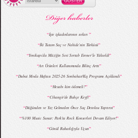
MBFWI - Gülçin Çengel 2015 Yaz
MBFWI - Zeynep Erdoğan 2015 Yaz
Koleksiyonu
Koleksiyonu
“
”
İşte işkadınlarının sırları
“
”
İki Tutam Saç ve Nahide’nin Türküsü
MBFWI - Giray Sepin 2015 Yaz Koleksiyonu
MBFWI - Burçe Bekrek 2015 Yaz Koleksiyonu
“
”
Yenikapı’da Müziğin Sesi Sertab Erener’le Yükseldi
“
”
Arı Ürünleri Kullanımında Bilinç Arttı
“
”
Dubai Moda Haftası 2025-26 Sonbahar/Kış Programı Açıklandı
“
”
Hesabı kim ödemeli?
“
”
Cihangir’de Bahçe Keyfi
“
”
Düğünden ve Yaz Gelmeden Önce Saç Detoksu Yaptırın
“
”
%100 Music Sunar: Park’ta Rock Konserleri Devam Ediyor!
“
”
Gönül Rahatlığıyla Uçun