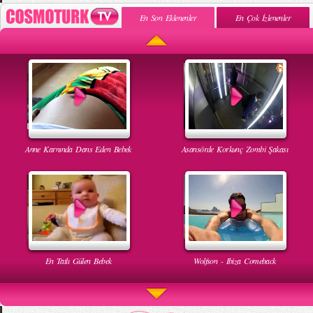
En Son Eklenenler
En Çok İzlenenler
Anne Karnında Dans Eden Bebek
Asansörde Korkunç Zombi Şakası
En Tatlı Gülen Bebek
Wolfson - Ibiza Comeback