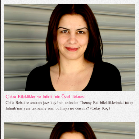
Çakra Bileklikler ve Infiniti’nin Özel Teknesi
Chila Bebek’te smooth jazz keyfinin ardından Thenny Bal bilekliklerimizi takıp
Infiniti’nin yeni teknesine isim bulmaya ne dersiniz? (Gülay Koç)