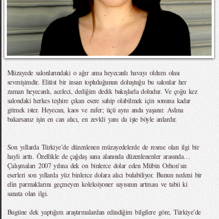
Müzayede salonlarındaki o ağır ama heyecanlı havayı oldum olası
sevmişimdir. Elitist bir insan topluluğunun doluştuğu bu salonlar her
zaman heyecanlı, aceleci, dediğim dedik bakışlarla doludur. Ve çoğu kez
salondaki herkes teşhire çıkan esere sahip olabilmek için sonuna kadar
gitmek ister. Heyecan, kaos ve zafer; üçü aynı anda yaşanır. Aslına
bakarsanız işin en can alıcı, en zevkli yanı da işte böyle anlardır.
Son yıllarda Türkiye’de düzenlenen müzayedelerde de resme olan ilgi bir
hayli arttı. Özellikle de çağdaş sana alanında düzenlenenler arasında…
Çalışmaları 2007 yılına dek on binlerce dolar eden Mübin Orhon’un
eserleri son yıllarda yüz binlerce dolara alıcı bulabiliyor. Bunun nedeni bir
elin parmaklarını geçmeyen koleksiyoner sayısının artması ve tabii ki
sanata olan ilgi.
Bugüne dek yaptığım araştırmalardan edindiğim bilgilere göre, Türkiye’de