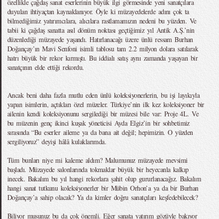
özellikle çağdaş sanat eserlerinin büyük ilgi görmesinde yeni sanatçılara
duyulan ihtiyaçtan kaynaklanıyor. Öyle ki müzayedelerde adını çok ta
bilmediğimiz yatırımcılara, alıcılara rastlamamızın nedeni bu yüzden. Ve
tabii ki çağdaş sanatta asıl dönüm noktası geçtiğimiz yıl Antik A.Ş.’nin
düzenlediği müzayede yaşandı. Hatırlanacağı üzere ünlü ressam Burhan
Doğançay’ın Mavi Senfoni isimli tablosu tam 2.2 milyon dolara satılarak
hatrı büyük bir rekor kırmıştı. Bu iddialı satış aynı zamanda yaşayan bir
sanatçının elde ettiği rekordu.
Ancak beni daha fazla mutlu eden ünlü koleksiyonerlerin, bu işi layıkıyla
yapan isimlerin, açtıkları özel müzeler. Türkiye’nin ilk kez koleksiyoner bir
ailenin kendi koleksiyonunu sergilediği bir müzesi bile var: Proje 4L. Ve
bu müzenin genç ikinci kuşak yöneticisi Ayda Elgiz’in bir sohbetimiz
sırasında “Bu eserler aileme ya da bana ait değil; hepimizin. O yüzden
sergiliyoruz” deyişi hâlâ kulaklarımda.
Tüm bunları niye mi kaleme aldım? Malumunuz müzayede mevsimi
başladı. Müzayede salonlarında tokmaklar büyük bir heyecanla kalkıp
inecek. Bakalım bu yıl hangi rekorlara şahit olup gururlanacağız. Bakalım
hangi sanat tutkunu koleksiyonerler bir Mübin Orhon’a ya da bir Burhan
Doğançay’a sahip olacak? Ya da kimler doğru sanatçıları keşfedebilecek?
Biliyor musunuz bu da çok önemli. Eğer sanata yatırım gözüyle bakıyor