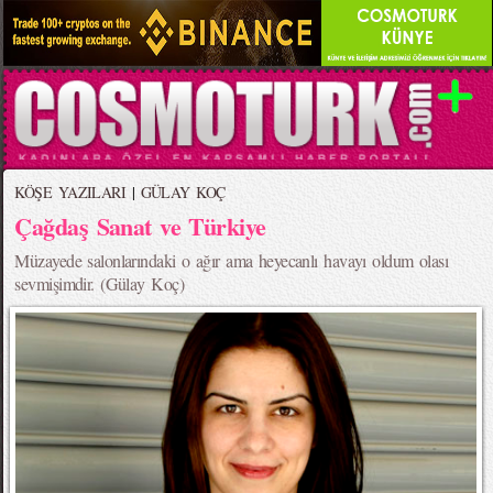
KÖŞE YAZILARI
|
GÜLAY KOÇ
Çağdaş Sanat ve Türkiye
Müzayede salonlarındaki o ağır ama heyecanlı havayı oldum olası
sevmişimdir. (Gülay Koç)