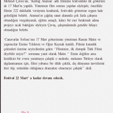
Mehmet Çavus’un, ‘Kutluğ Ataman’ adlı filminin festivaldeki ilk gösterimi
de 17 Mart’ta yapıldı. Yönetmen film sonrası yapılan söyleşide, öncelikle
filmin 222 dakikalık versiyonu kısaltarak, festivalde gösterime uygun hale
getirdiğini belirtti. Ataman’ın çağdaş sanat alanında çok fazla çalışma
olmadığını vurgulayarak, eğitim amaçlı, kalıcı bir eser bırakmak adına
projeye sıcak baktığını söyleyen Çavuş, çalışmalarında genelde hikaye
olmadığını belirtti.
‘Canavarlar Sofrası’nın 17 Mart gösterimine yönetmen Ramin Matin ve
yapımcılar Emine Yıldırım ve Oğuz Kaynak katıldı. Filmin karanlık
çekimleri üzerine seyircilerden gelen ‘’Filminize, ilk distopik Türk Filmi
diyebilir miyiz?’’ sorusuna yanıt olarak Matin ‘’ Emin değilim ama
kimliksiz bir evren yaratmaya çalıştık o nedenle, mekanın Türkiye olarak
algılanmaması için, filmi yabancı bir dilde çektik, dış dünyanın tasvirlerini
ileri itip, mümkün olduğunca dramatize etmemeye çalıştık’’ dedi.
Festival 22 Mart’ a kadar devam edecek.
Pin It