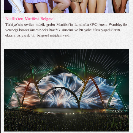
Netflix’ten Manifest Belgeseli
Türkiye`nin sevilen müzik grubu Manifest`in Londra’da OVO Arena Wembley’de
vereceği konser öncesindeki hazırlık sürecini ve bu yolculukta yaşadıklarını
ekrana taşıyacak bir belgesel müjdesi verdi.