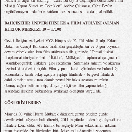
Festival’in diğer bir etkinliği, “Cahit Berkay’la Geçmişten Günümüze Film
Müziği Yapım Süreci ve Teknikleri” Atölye Çalışması, Cahit Bey’in,
öngörülemeyen nedenlerle katılamaması sonucu son anda iptal edildi.
BAHÇEŞEHİR ÜNİVERSİTESİ KISA FİLM ATÖLYESİ (ALMAN
KÜLTÜR MERKEZİ 10 – 17:30)
Gezici İletişim Atölyeleri VYZ bünyesinde Z. Tül Akbal Süalp, Erkan
Büker ve Cüneyt Korkmaz, tarafından gerçekleştirilen ve 3 gün boyunda
devam edecek olan kısa film atölyesinin ilk gününde, `Temsil ilişkisi`,
`Toplumsal cinsiyet rolleri`, `İktidar`, `Mülkiyet`, `Toplumsal çatışmalar`,
`Azınlık-çoğunluk ilişkileri` gibi etkenlerin `Sinemada anlatım ve aktarım`
üzerindeki etkileri tartışıldı. Film yapanın kendi gözünden ve bulunduğu
konumdan , kendi bakış açısıyla yaptığı filmlerde - belgesel filmlerde
dâhil olmak üzere - tam olarak nesnel bir bakış açısının mümkün
olamayacağını belirten ekip, dünya görüşü ve film yapma tekniği
arasındaki ilişkinin birbirinden ayrılamaz olduğunu vurguladı.
GÖSTERİMLERDEN
Mısır’da 30 yıllık Hüsnü Mübarek diktatörlüğünün onsekiz günde
devrilmesini sağlayan halk direnişi, 2011’in gündeminden hiç düşmedi ve
filmlere konu oldu. Altı filmlik bir seçkiyle Mısır sokaklarının nabzını
tutan festivalde, bu filmlerden biri, Mısır asıllı Amerikalı yönetmen