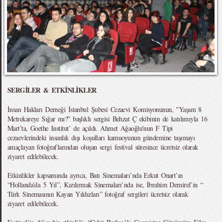
SERGİLER & ETKİNLİKLER
İnsan Hakları Derneği İstanbul Şubesi Cezaevi Komisyonunun, "Yaşam 8
Metrekareye Sığar mı?" başlıklı sergisi Behzat Ç ekibinin de katılımıyla 16
Mart’ta, Goethe Institut’ de açıldı. Ahmet Ağaoğlu'nun F Tipi
cezaevlerindeki insanlık dışı koşulları kamuoyunun gündemine taşımayı
amaçlayan fotoğraflarından oluşan sergi festival süresince ücretsiz olarak
ziyaret edilebilecek.
Etkinlikler kapsamında ayrıca, Batı Sinemaları’nda Erkut Onart’ın
“Hollanda’da 5 Yıl”, Kızılırmak Sinemaları’nda ise, İbrahim Demirel’in “
Türk Sinemasının Kayan Yıldızları” fotoğraf sergileri ücretsiz olarak
ziyaret edilebilecek.