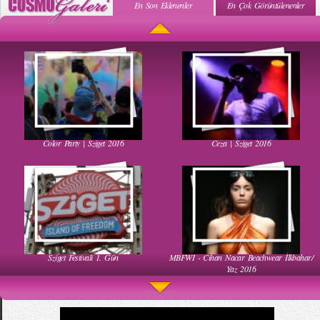
En Son Eklenenler
En Çok Görüntülenenler
Uyuyan Bebeğe Gangnam Dinletilirse Ne Olur
Uykusun Da Gülen Bebek
Color Party | Sziget 2016
Ceza | Sziget 2016
Kadınlar Dırdıra Kaç Yaşında Başlar
Güzel Hatun Kullanarak Evsizlere Yardım
Etmek
Sziget Festivali 1. Gün
MBFWI - Cihan Nacar Beachwear İlkbahar/
Muhteşem Bebek Dansı
Ha Ha Ha Gülen Bebek
Yaz 2016