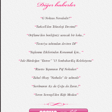
“
”
G Noktası Nerededir?
“
”
Turkcell’den Teknoloji Devrimi!
MBFWI - Giray Sepin 2015 Yaz Koleksiyonu
MBFWI - Burçe Bekrek 2015 Yaz Koleksiyonu
“
”
Oriflame’den benliğinizi saracak bir koku...
“
”
Tiesto'yu tahtından deviren DJ
“
”
Yaşlanma Etkilerinden Korunmak İçin...
“
”
Jale Hürdoğan “Entree” ‛13 Sonbahar-Kış Koleksiyonu
“
”
Risotto Yapımının Püf Noktaları
“
”
Zuhal Olcay "Nathalie" ile sahnede
“
”
Sarılmanın Azı da Çoğu da Zarar..!
“
”
Seren Serengil’den Küfe Modası