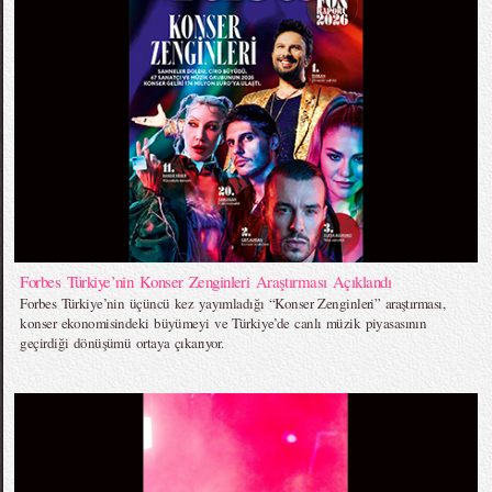
Forbes Türkiye’nin Konser Zenginleri Araştırması Açıklandı
Forbes Türkiye’nin üçüncü kez yayımladığı “Konser Zenginleri” araştırması,
konser ekonomisindeki büyümeyi ve Türkiye’de canlı müzik piyasasının
geçirdiği dönüşümü ortaya çıkarıyor.