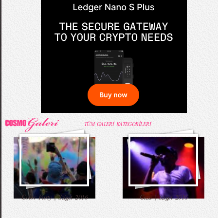
Salvatore Ferragamo FW 2016-2017 Defilesi
52. Uluslararası Antalya Film Festivali Kırmızı
Komik Bebek Videoları
Taylor Swift Konserde Eteği Havalandı
Halı
52. Uluslararası Antalya Film Festivali Korteji
68. Cannes Film Festivali Kırmızı Halı
Mama İçin Merdivenlerden Bakın Nasıl İndi
Annesiyle Arkadaşı Aynı Yatakta
Kıyafetleri
TÜM GALERİ KATEGORİLERİ
Burbery Prorsum 2015 İlkbahar - Yaz
Kahve İçen Yakışıklı Erkekler Instagram`ı
Babaya İlk Bakış ve Tepki
Komik Şakalar (Yeni Bölüm)
Color Party | Sziget 2016
Ceza | Sziget 2016
Koleksiyonu
Fethetti