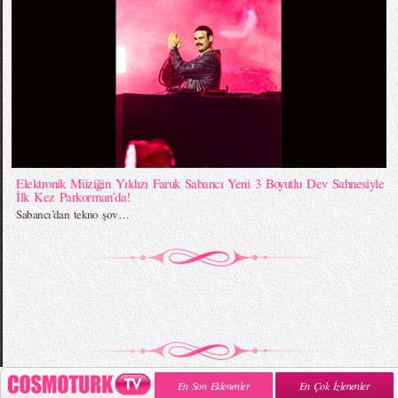
Elektronik Müziğin Yıldızı Faruk Sabancı Yeni 3 Boyutlu Dev Sahnesiyle
İlk Kez Parkorman’da!
Sabancı’dan tekno şov…
En Son Eklenenler
En Çok İzlenenler