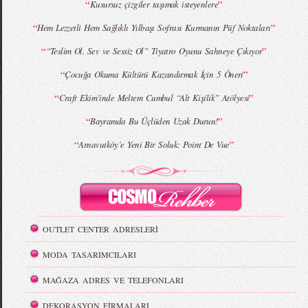
“
”
Kusursuz çizgiler taşımak isteyenlere
“
”
Hem Lezzetli Hem Sağlıklı Yılbaşı Sofrası Kurmanın Püf Noktaları
“
”
“Teslim Ol. Sev ve Sessiz Ol” Tiyatro Oyunu Sahneye Çıkıyor
“
”
Çocuğa Okuma Kültürü Kazandırmak İçin 5 Öneri
“
”
Craft Ekim’inde Meltem Cumbul “Alt Kişilik” Atölyesi
“
”
Bayramda Bu Üçlüden Uzak Durun!
“
”
Arnavutköy’e Yeni Bir Soluk: Point De Vue
OUTLET CENTER ADRESLERİ
MODA TASARIMCILARI
MAĞAZA ADRES VE TELEFONLARI
DEKORASYON FİRMALARI