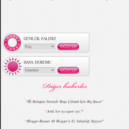
Örgü Saç Modelleri
MBFWI - Hakan Akkaya 2015 Yaz
Koleksiyonu
GÜNLÜK FALINIZ
HAVA DURUMU
MBFWI - Gülçin Çengel 2015 Yaz
MBFWI - Zeynep Erdoğan 2015 Yaz
Koleksiyonu
Koleksiyonu
“
”
İlk Buluşma Stresiyle Başa Çıkmak İçin Beş İpucu
“
”
Artık her ay aşure ayı !
MBFWI - Giray Sepin 2015 Yaz Koleksiyonu
MBFWI - Burçe Bekrek 2015 Yaz Koleksiyonu
“
”
Blogger Bazaar 40 Blogger’a Ev Sahipliği Yapıyor