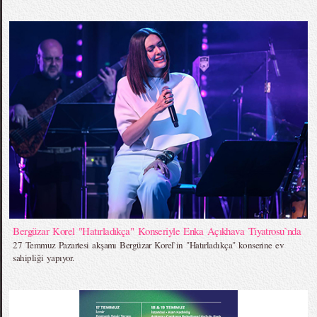
Bergüzar Korel "Hatırladıkça" Konseriyle Enka Açıkhava Tiyatrosu`nda
27 Temmuz Pazartesi akşamı Bergüzar Korel`in "Hatırladıkça" konserine ev
sahipliği yapıyor.