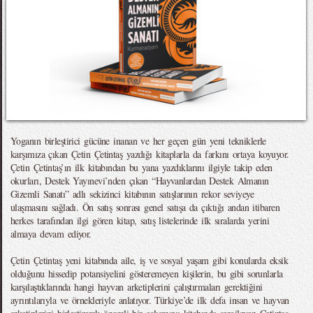
Yoganın birleştirici gücüne inanan ve her geçen gün yeni tekniklerle
karşımıza çıkan Çetin Çetintaş yazdığı kitaplarla da farkını ortaya koyuyor.
Çetin Çetintaş’ın ilk kitabından bu yana yazdıklarını ilgiyle takip eden
okurları, Destek Yayınevi’nden çıkan “Hayvanlardan Destek Almanın
Gizemli Sanatı” adlı sekizinci kitabının satışlarının rekor seviyeye
ulaşmasını sağladı. Ön satış sonrası genel satışa da çıktığı andan itibaren
herkes tarafından ilgi gören kitap, satış listelerinde ilk sıralarda yerini
almaya devam ediyor.
Çetin Çetintaş yeni kitabında aile, iş ve sosyal yaşam gibi konularda eksik
olduğunu hissedip potansiyelini gösteremeyen kişilerin, bu gibi sorunlarla
karşılaştıklarında hangi hayvan arketiplerini çalıştırmaları gerektiğini
ayrıntılarıyla ve örnekleriyle anlatıyor. Türkiye’de ilk defa insan ve hayvan