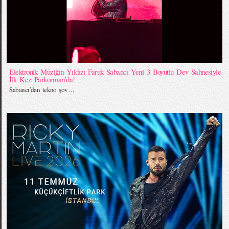
Elektronik Müziğin Yıldızı Faruk Sabancı Yeni 3 Boyutlu Dev Sahnesiyle
İlk Kez Parkorman’da!
Sabancı’dan tekno şov…