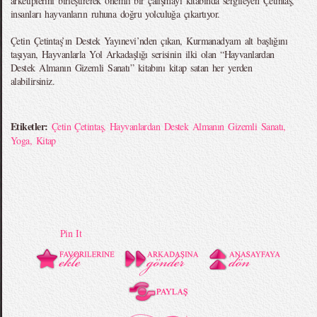
arketiplerini birleştirerek önemli bir çalışmayı kitabında sergileyen Çetintaş,
insanları hayvanların ruhuna doğru yolculuğa çıkartıyor.
Çetin Çetintaş’ın Destek Yayınevi’nden çıkan, Kurmanadyam alt başlığını
taşıyan, Hayvanlarla Yol Arkadaşlığı serisinin ilki olan “Hayvanlardan
Destek Almanın Gizemli Sanatı” kitabını kitap satan her yerden
alabilirsiniz.
Etiketler:
Çetin Çetintaş
,
Hayvanlardan Destek Almanın Gizemli Sanatı
,
Yoga
,
Kitap
Pin It