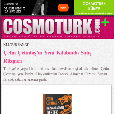
KÜLTÜR-SANAT
Çetin Çetintaş’ın Yeni Kitabında Satış
Rüzgarı
Türkiye’de yoga kültürünü insanlara sevdiren kişi olarak bilinen Çetin
Çetintaş, yeni kitabı “Hayvanlardan Destek Almanın Gizemli Sanatı”
ile çok satanlar arasına girdi.