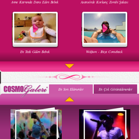
Anne Karnında Dans Eden Bebek
Asansörde Korkunç Zombi Şakası
En Tatlı Gülen Bebek
Wolfson - Ibiza Comeback
En Son Eklenenler
En Çok Görüntülenenler
Uyuyan Bebeğe Gangnam Dinletilirse Ne Olur
Uykusun Da Gülen Bebek