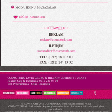
MODA İKONU MAĞAZALAR
DİĞER ADRESLER
REKLAM
reklam@cosmoturk.com
İLETİŞİM
cosmoeditor@cosmoturk.com
TEL:
(0212) 280 07 00
FAX:
(0212) 244 13 32
-->
COSMOTURK YAYIN GRUBU & HILLARY COMPANY TURKEY
Reklam Satış & Pazarlama:
0212 280 07 00
Web Programlama :
Selim Topaloğlu
© COPYRIGHT 2015 COSMOTURK, Tüm Hakları Saklıdır. (0,20)
COSMOTURK'teki özel haberleri kaynak göstermeden izinsiz kullananlar hakkında yasal işlem
yapılmaktadır...
Cosmoturk.com'da yayınlanan haberler kaynak gösterilerek içeriği değiştirilmemek şartıyla hertürlü medya