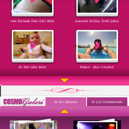
Anne Karnında Dans Eden Bebek
Asansörde Korkunç Zombi Şakası
En Tatlı Gülen Bebek
Wolfson - Ibiza Comeback
En Son Eklenenler
En Çok Görüntülenenler
Uyuyan Bebeğe Gangnam Dinletilirse Ne Olur
Uykusun Da Gülen Bebek