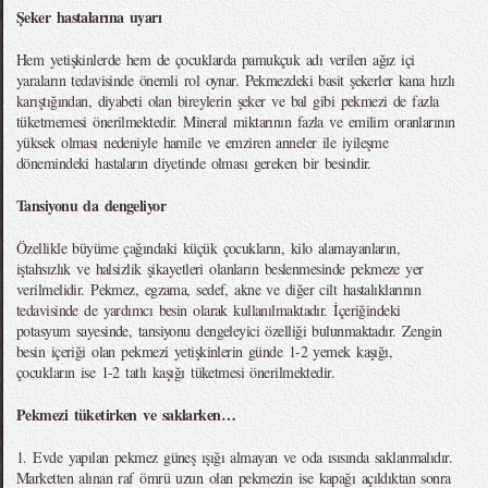
Şeker hastalarına uyarı
Hem yetişkinlerde hem de çocuklarda pamukçuk adı verilen ağız içi
yaraların tedavisinde önemli rol oynar. Pekmezdeki basit şekerler kana hızlı
karıştığından, diyabeti olan bireylerin şeker ve bal gibi pekmezi de fazla
tüketmemesi önerilmektedir. Mineral miktarının fazla ve emilim oranlarının
yüksek olması nedeniyle hamile ve emziren anneler ile iyileşme
dönemindeki hastaların diyetinde olması gereken bir besindir.
Tansiyonu da dengeliyor
Özellikle büyüme çağındaki küçük çocukların, kilo alamayanların,
iştahsızlık ve halsizlik şikayetleri olanların beslenmesinde pekmeze yer
verilmelidir. Pekmez, egzama, sedef, akne ve diğer cilt hastalıklarının
tedavisinde de yardımcı besin olarak kullanılmaktadır. İçeriğindeki
potasyum sayesinde, tansiyonu dengeleyici özelliği bulunmaktadır. Zengin
besin içeriği olan pekmezi yetişkinlerin günde 1-2 yemek kaşığı,
çocukların ise 1-2 tatlı kaşığı tüketmesi önerilmektedir.
Pekmezi tüketirken ve saklarken…
1. Evde yapılan pekmez güneş ışığı almayan ve oda ısısında saklanmalıdır.
Marketten alınan raf ömrü uzun olan pekmezin ise kapağı açıldıktan sonra