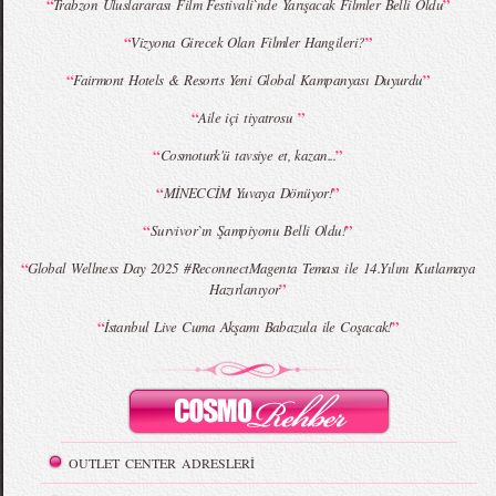
“
”
Trabzon Uluslararası Film Festivali`nde Yarışacak Filmler Belli Oldu
MBFWI - Giray Sepin 2015 Yaz Koleksiyonu
MBFWI - Burçe Bekrek 2015 Yaz Koleksiyonu
“
”
Vizyona Girecek Olan Filmler Hangileri?
“
”
Fairmont Hotels & Resorts Yeni Global Kampanyası Duyurdu
“
”
Aile içi tiyatrosu
“
”
Cosmoturk'ü tavsiye et, kazan...
“
”
MİNECCİM Yuvaya Dönüyor!
“
”
Survivor`ın Şampiyonu Belli Oldu!
“
Global Wellness Day 2025 #ReconnectMagenta Teması ile 14.Yılını Kutlamaya
”
Hazırlanıyor
“
”
İstanbul Live Cuma Akşamı Babazula ile Coşacak!
OUTLET CENTER ADRESLERİ