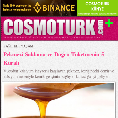
SAĞLIKLI YAŞAM
Pekmezi Saklama ve Doğru Tüketmenin 5
Kuralı
Vücudun kalsiyum ihtiyacını karşılayan pekmez, içeriğindeki demir ve
kalsiyum nedeniyle kemik gelişimini sağlıyor, kansızlığa iyi geliyor.