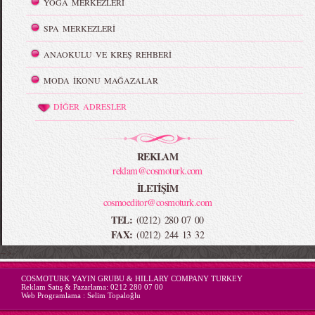
YOGA MERKEZLERİ
SPA MERKEZLERİ
ANAOKULU VE KREŞ REHBERİ
MODA İKONU MAĞAZALAR
DİĞER ADRESLER
REKLAM
reklam@cosmoturk.com
İLETİŞİM
cosmoeditor@cosmoturk.com
TEL:
(0212) 280 07 00
FAX:
(0212) 244 13 32
-->
COSMOTURK YAYIN GRUBU & HILLARY COMPANY TURKEY
Reklam Satış & Pazarlama:
0212 280 07 00
Web Programlama :
Selim Topaloğlu