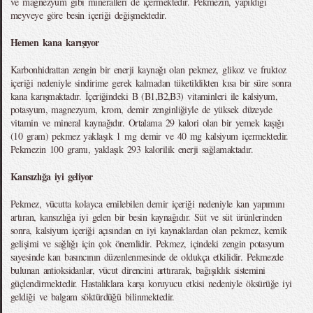
ve magnezyum gibi mineralleri de içermektedir. Pekmezin, yapıldığı
meyveye göre besin içeriği değişmektedir.
Hemen kana karışıyor
Karbonhidrattan zengin bir enerji kaynağı olan pekmez, glikoz ve fruktoz
içeriği nedeniyle sindirime gerek kalmadan tüketildikten kısa bir süre sonra
kana karışmaktadır. İçeriğindeki B (B1,B2,B3) vitaminleri ile kalsiyum,
potasyum, magnezyum, krom, demir zenginliğiyle de yüksek düzeyde
vitamin ve mineral kaynağıdır. Ortalama 29 kalori olan bir yemek kaşığı
(10 gram) pekmez yaklaşık 1 mg demir ve 40 mg kalsiyum içermektedir.
Pekmezin 100 gramı, yaklaşık 293 kalorilik enerji sağlamaktadır.
Kansızlığa iyi geliyor
Pekmez, vücutta kolayca emilebilen demir içeriği nedeniyle kan yapımını
artıran, kansızlığa iyi gelen bir besin kaynağıdır. Süt ve süt ürünlerinden
sonra, kalsiyum içeriği açısından en iyi kaynaklardan olan pekmez, kemik
gelişimi ve sağlığı için çok önemlidir. Pekmez, içindeki zengin potasyum
sayesinde kan basıncının düzenlenmesinde de oldukça etkilidir. Pekmezde
bulunan antioksidanlar, vücut direncini arttırarak, bağışıklık sistemini
güçlendirmektedir. Hastalıklara karşı koruyucu etkisi nedeniyle öksürüğe iyi
geldiği ve balgam söktürdüğü bilinmektedir.