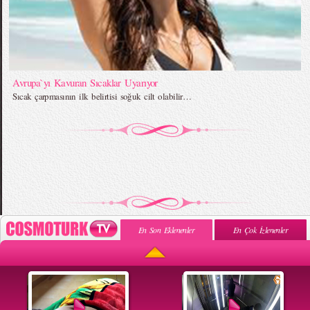
Avrupa`yı Kavuran Sıcaklar Uyarıyor
Sıcak çarpmasının ilk belirtisi soğuk cilt olabilir…
En Son Eklenenler
En Çok İzlenenler