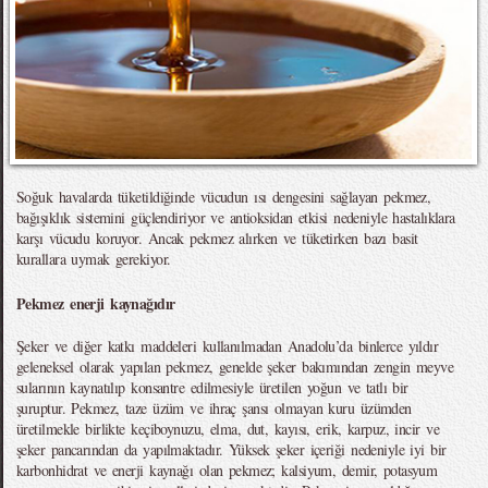
Soğuk havalarda tüketildiğinde vücudun ısı dengesini sağlayan pekmez,
bağışıklık sistemini güçlendiriyor ve antioksidan etkisi nedeniyle hastalıklara
karşı vücudu koruyor. Ancak pekmez alırken ve tüketirken bazı basit
kurallara uymak gerekiyor.
Pekmez enerji kaynağıdır
Şeker ve diğer katkı maddeleri kullanılmadan Anadolu’da binlerce yıldır
geleneksel olarak yapılan pekmez, genelde şeker bakımından zengin meyve
sularının kaynatılıp konsantre edilmesiyle üretilen yoğun ve tatlı bir
şuruptur. Pekmez, taze üzüm ve ihraç şansı olmayan kuru üzümden
üretilmekle birlikte keçiboynuzu, elma, dut, kayısı, erik, karpuz, incir ve
şeker pancarından da yapılmaktadır. Yüksek şeker içeriği nedeniyle iyi bir
karbonhidrat ve enerji kaynağı olan pekmez; kalsiyum, demir, potasyum