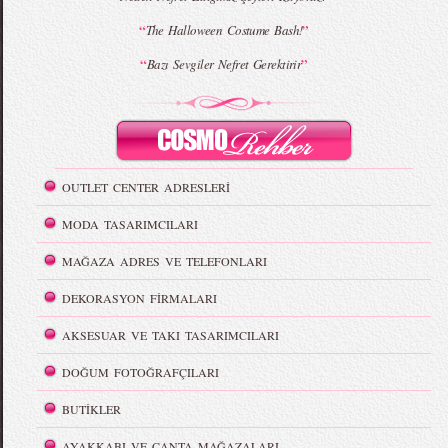
“
”
The Halloween Costume Bash!
“
”
Bazı Sevgiler Nefret Gerektirir
OUTLET CENTER ADRESLERİ
MODA TASARIMCILARI
MAĞAZA ADRES VE TELEFONLARI
DEKORASYON FİRMALARI
AKSESUAR VE TAKI TASARIMCILARI
DOĞUM FOTOĞRAFÇILARI
BUTİKLER
AYAKKABI VE ÇANTA MAĞAZALARI