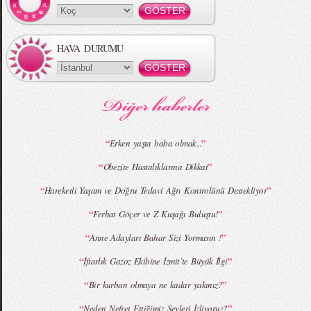
HAVA DURUMU
MBFWI - Gülçin Çengel 2015 Yaz
MBFWI - Zeynep Erdoğan 2015 Yaz
Koleksiyonu
Koleksiyonu
“
”
Erken yaşta baba olmak...
“
”
Obezite Hastalıklarına Dikkat
MBFWI - Giray Sepin 2015 Yaz Koleksiyonu
MBFWI - Burçe Bekrek 2015 Yaz Koleksiyonu
“
”
Hareketli Yaşam ve Doğru Tedavi Ağrı Kontrolünü Destekliyor
“
”
Ferhat Göçer ve Z Kuşağı Buluştu!
“
”
Anne Adayları Bahar Sizi Yormasın !
“
”
İftarlık Gazoz Ekibine İzmit`te Büyük İlgi
“
”
Bir kurban olmaya ne kadar yakınız?
“
”
Neden Nefret Ettiğimiz Şeyleri İzliyoruz?