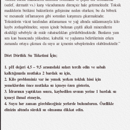
(sedef, dermatit vs.) karşı vücudumuzu dirençsiz hale getirmektedir. Toksik
maddelerin birikimi bakterilerin gelişimine neden olurken; bu da böbrek
ve mesanede inflamasyon gibi sorunları karşımıza çıkarmaktadır.
Toksinlerin vücut tarafından atılamaması ve yağ altında saklanmasıyla kilo
kaybı zorlaşabilmekte, suyun içinde bulunan çeşitli alkali minerallerin
eksikliği sebebiyle de mide rahatsızlıkları görülebilmektedir. Bunların yanı
sıra kan basıncında yükselme, kabızlık ve yaşlanma belirtilerinin erken
zamanda ortaya çıkması da suyu az içmenin sebeplerinden olabilmektedir.”
Dört Dörtlük Su Tüketimi İçin;
1. pH değeri 4,5 – 9,5 arasındaki suları tercih edin ve sabah
kalktığınızda mutlaka 2 bardak su için,
2. Kilo probleminiz var ise yemek yerken tokluk hissi için
yemeklerden önce mutlaka su içmeye özen gösterin,
3. İdrarınızı yaptıktan sonra, kaybedilen sıvının yerine 1 bardak su
içmeyi ihmal etmeyin,
4. Suyu her zaman görebileceğiniz yerlerde bulundurun. Özellikle
elinizin altında sürekli su olmasına dikkat edin.