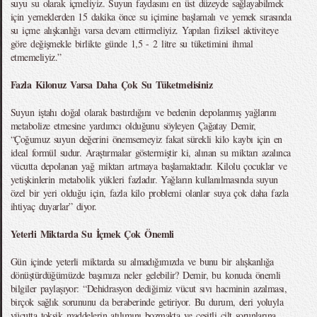
suyu su olarak içmeliyiz. Suyun faydasını en üst düzeyde sağlayabilmek
için yemeklerden 15 dakika önce su içimine başlamalı ve yemek sırasında
su içme alışkanlığı varsa devam ettirmeliyiz. Yapılan fiziksel aktiviteye
göre değişmekle birlikte günde 1,5 - 2 litre su tüketimini ihmal
etmemeliyiz.”
Fazla Kilonuz Varsa Daha Çok Su Tüketmelisiniz
Suyun iştahı doğal olarak bastırdığını ve bedenin depolanmış yağlarını
metabolize etmesine yardımcı olduğunu söyleyen Çağatay Demir,
“Çoğumuz suyun değerini önemsemeyiz fakat sürekli kilo kaybı için en
ideal formül sudur. Araştırmalar göstermiştir ki, alınan su miktarı azalınca
vücutta depolanan yağ miktarı artmaya başlamaktadır. Kilolu çocuklar ve
yetişkinlerin metabolik yükleri fazladır. Yağların kullanılmasında suyun
özel bir yeri olduğu için, fazla kilo problemi olanlar suya çok daha fazla
ihtiyaç duyarlar” diyor.
Yeterli Miktarda Su İçmek Çok Önemli
Gün içinde yeterli miktarda su almadığımızda ve bunu bir alışkanlığa
dönüştürdüğümüzde başımıza neler gelebilir? Demir, bu konuda önemli
bilgiler paylaşıyor: “Dehidrasyon dediğimiz vücut sıvı hacminin azalması,
birçok sağlık sorununu da beraberinde getiriyor. Bu durum, deri yoluyla
vücutta toksik maddelerin atılımını bozmakta ve çeşitli cilt sorunlarına