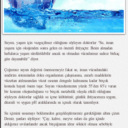
Suyun, yaşam için vazgeçilmez olduğunu söyleyen doktorlar “Su, insan
yaşamı için oksijenden sonra gelen en önemli ihtiyaçtır. Besin almadan
haftalarca yaşam sürdürülebilir ancak su olmadan vücudumuz sadece birkaç
gün dayanabilir” diyor.
Çoğumuz suyun değerini önemsemeyiz fakat su, insan vücudundaki
sindirim sisteminden doku organlarının çalışmasına, zararlı maddelerin
vücuttan atılmasından vücut ısısının dengede kalmasına kadar birçok
konuda hayati önem taşır. Suyun vücudumuzun yüzde 55’den 85’e varan
bir kısmını oluşturduğunu ve birçok metabolik olayda etkili olduğunu
söyleyen doktorlar sağlıklı su içme kültürünü; günlük ihtiyacımıza uygun,
düzenli ve uygun pH aralıklarında su içmek olarak tanımlıyor.
Su içimini susamayı beklemeden gerçekleştirmemiz gerektiğinin altını çizen
Demir, şunları söylüyor: “Çay, kahve, meyve suları da gün içinde
aldığımız sıvılardandır ancak birçoğunun idrar sökücü olması sebebiyle