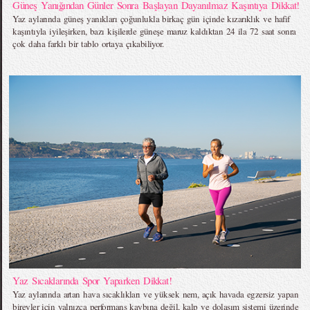
Güneş Yanığından Günler Sonra Başlayan Dayanılmaz Kaşıntıya Dikkat!
Yaz aylarında güneş yanıkları çoğunlukla birkaç gün içinde kızarıklık ve hafif
kaşıntıyla iyileşirken, bazı kişilerde güneşe maruz kaldıktan 24 ila 72 saat sonra
çok daha farklı bir tablo ortaya çıkabiliyor.
Yaz Sıcaklarında Spor Yaparken Dikkat!
Yaz aylarında artan hava sıcaklıkları ve yüksek nem, açık havada egzersiz yapan
bireyler için yalnızca performans kaybına değil, kalp ve dolaşım sistemi üzerinde