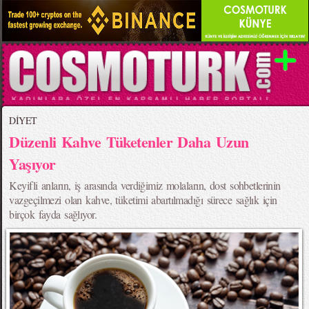
DİYET
Düzenli Kahve Tüketenler Daha Uzun
Yaşıyor
Keyifli anların, iş arasında verdiğimiz molaların, dost sohbetlerinin
vazgeçilmezi olan kahve, tüketimi abartılmadığı sürece sağlık için
birçok fayda sağlıyor.