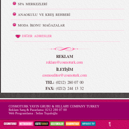
SPA MERKEZLERİ
ANAOKULU VE KREŞ REHBERİ
MODA İKONU MAĞAZALAR
DİĞER ADRESLER
REKLAM
reklam@cosmoturk.com
İLETİŞİM
cosmoeditor@cosmoturk.com
TEL:
(0212) 280 07 00
FAX:
(0212) 244 13 32
-->
COSMOTURK YAYIN GRUBU & HILLARY COMPANY TURKEY
Reklam Satış & Pazarlama:
0212 280 07 00
Web Programlama :
Selim Topaloğlu