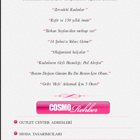
MBFWI - Giray Sepin 2015 Yaz Koleksiyonu
MBFWI - Burçe Bekrek 2015 Yaz Koleksiyonu
“
”
Zirvedeki Kadınlar
“
”
Kefir ve 150 yıllık ömür
“
”
Türkan Saylan’dan mektup var
“
”
14 Şubat’a Yalnız Girme!
“
”
Olağanüstü kalçalar
“
”
Kadınların Gizli Hastalığı; Ped Alerjisi
“
”
Benim Doğum Günüm Bu Da Benim İçin Olsun..
“
”
Gribi ‘Hızlı’ Atlatmak İçin 5 Öneri
OUTLET CENTER ADRESLERİ
MODA TASARIMCILARI