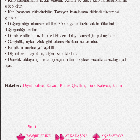
sebep olur.
• Kan basıncını yükseltebilir. Tansiyon hastalarının dikkatli tüketmesi
gerekir.
• Doğurganlığı olumsuz etkiler. 300 mg’dan fazla kafein tüketimi
doğurganlığı azaltır.
• Demir emilimini azaltıcı etkisinden dolayı kansızlığa yol açabilir.
• Gerginlik, uykusuzluk gibi olumsuzluklara neden olur.
• Kemik erimesine yol açabilir.
• Diş minesini aşındırır, dişleri sarartabilir .
• Diüretik olduğu için idrar çıkışını arttırır böylece vücutta susuzluğa yol
açar.
Etiketler:
Diyet
,
kahve
,
Kakao
,
Kahve Çeşitleri
,
Türk Kahvesi
,
kadın
Pin It