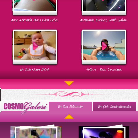
Anne Karnında Dans Eden Bebek
Asansörde Korkunç Zombi Şakası
En Tatlı Gülen Bebek
Wolfson - Ibiza Comeback
En Son Eklenenler
En Çok Görüntülenenler
Uyuyan Bebeğe Gangnam Dinletilirse Ne Olur
Uykusun Da Gülen Bebek