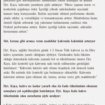
parkinson gibi nörodejeneratif hastalıkların riskini azalttığını da anlatan
Dyt. Kaya, kahvenin yararlarını şöyle anlatıyor: “Hücre yapısını korur ve
kontrolsüz çoğalmayı önler. İçerdiği yüksek antioksidanlar sayesinde
kansere karşı koruyucudur. Kafein sayesinde zihinsel performansı olumlu
yönde etkiler, iş verimliliğini ve konsantrasyonu arttırır. Metabolizma hızını
önemli ölçüde arttırarak yağ yakımının hızlanmasına yardımcı olur.
Fiziksel performansı arttırır. Kahve içerdiği kafein sayesinde, adrenalin
hormonunu arttırır.”
Süt, krema gibi aroma veren maddeler kahvenin kalorisini artırıyor
Dyt. Kaya, sağlıklı bireylerin günde 1-2 fincan Türk kahvesi ya da filtre
kahve içmesinin yararlı olduğunu söylüyor. Gerekenden fazla tüketim
olduğu durumlarda kahvenin yanında bol su tüketilmesini öneren Dyt.
Kaya, kilo kontrolü için kahvenin sade tercih edilmesinin gerektiğini
hatırlatıyor: “Kahvenin kalorisi sade olması koşuluyla yok denecek kadar
azdır. Bu nedenle kilo kontrolü için beslenmeye eklenebilir. Kahvenin
kalorisini arttıran içine eklenen süt, krema, aroma verici gibi maddelerdir.”
Dyt. Kaya, kahve ne kadar yararlı olsa da fazla tüketiminin olumsuz
sonuçlara yol açabileceğini hatırlatıyor. Dyt. Kaya fazla kahve
tüketiminin olası zararlarını şöyle sıralıyor:
• Kalp çarpıntılarına neden olabilir. Aritmi ve diğer kalp rahatsızlıklarına