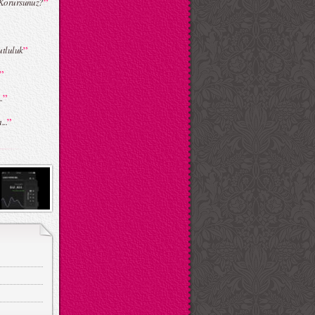
”
 Korursunuz?
”
tluluk
”
”
.
”
..