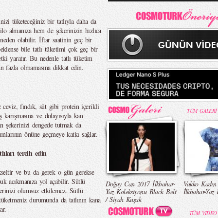
izi tüketeceğiniz bir tatlıyla daha da
lo almanıza hem de şekerinizin hızlıca
den olabilir. İftar saatinin geç bir
eklense bile tatlı tüketimi çok geç bir
ki yaratır. Bu nedenle tatlı tüketim
dan fazla olmamasına dikkat edin.
 ceviz, fındık, süt gibi protein içerikli
TÜM GALERİ
aş karışmasına ve dolayısıyla kan
an şekerinizi dengede tutmak da
nlarının önüne geçmeye katkı sağlar.
lıları tercih edin
ükseltir ve bu da gerek o gün gerekse
buk acıkmanıza yol açabilir. Sütlü
Doğay Can 2017 İlkbahar-
Vakko Kadın
kerinizi olumsuz etkilemez. Sütlü
Yaz Koleksiyonu Black Belt
İlkbahar-Yaz 
/ Siyah Kuşak
le tüketmeniz durumunda da tatlının kana
ar.
TÜM VIDEO