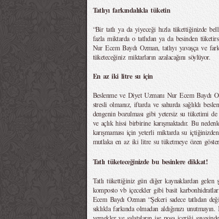
Tatlıyı farkındalıkla tüketin
“Bir tatlı ya da yiyeceği hızla tükettiğinizde be
fazla miktarda o tatlıdan ya da besinden tüketi
Nur Ecem Baydı Ozman, tatlıyı yavaşça ve farkın
tüketeceğiniz miktarların azalacağını söylüyor.
En az iki litre su için
Beslenme ve Diyet Uzmanı Nur Ecem Baydı Ozma
stresli olmanız, iftarda ve sahurda sağlıklı bes
dengenin bozulması gibi yetersiz su tüketimi de
ve açlık hissi birbirine karışmaktadır. Bu nedenle
karışmaması için yeterli miktarda su içtiğinizden
mutlaka en az iki litre su tüketmeye özen göster
Tatlı tüketeceğinizde bu besinlere dikkat!
Tatlı tükettiğiniz gün diğer kaynaklardan gelen 
komposto vb içecekler gibi basit karbonhidratla
Ecem Baydı Ozman “Şekeri sadece tatlıdan değil 
sıklıkla farkında olmadan aldığınızı unutmayı
yemekler ve salataların ise posa içeriği sayesind