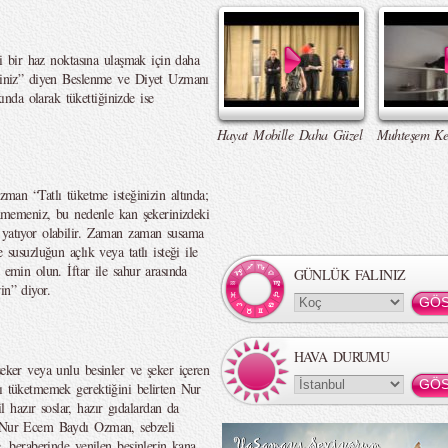
lli bir haz noktasına ulaşmak için daha
rsiniz” diyen Beslenme ve Diyet Uzmanı
da olarak tükettiğinizde ise
Hayat Mobille Daha Güzel
Muhteşem Ke
n “Tatlı tüketme isteğinizin altında;
lenmemeniz, bu nedenle kan şekerinizdeki
 yatıyor olabilir. Zaman zaman susama
 susuzluğun açlık veya tatlı isteği ile
 emin olun. İftar ile sahur arasında
GÜNLÜK FALINIZ
in” diyor.
HAVA DURUMU
şeker veya unlu besinler ve şeker içeren
rı tüketmemek gerektiğini belirten Nur
hazır soslar, hazır gıdalardan da
n. Nur Ecem Baydı Ozman, sebzeli
e, beraberinde yenilen besinlerin kana