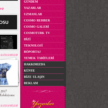
GÜNDEM
YAZARLAR
UZMANLAR
COSMO REHBER
COSMO GALERİ
COSMOTURK TV
DİZİ
TEKNOLOJİ
RÖPORTAJ
 KATEGORİLERİ
YEMEK TARİFLERİ
HAKKIMIZDA
KÜNYE
BİZE ULAŞIN
REKLAM
 2017
Koleksiyonu
 KATEGORİLERİ