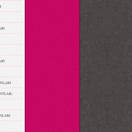
I
ARI
RI
NLARI
NTLAR)
NLARI