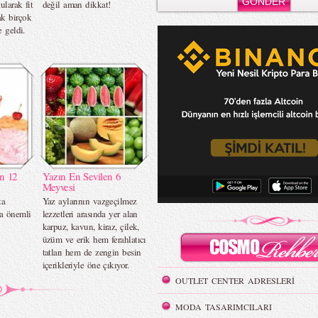
ularak fit
değil aman dikkat!
k birçok
e geldi.
ın 12
Yazın En Sevilen 6
Meyvesi
ta
Yaz aylarının vazgeçilmez
ra önemli
lezzetleri arasında yer alan
karpuz, kavun, kiraz, çilek,
üzüm ve erik hem ferahlatıcı
tatları hem de zengin besin
içerikleriyle öne çıkıyor.
OUTLET CENTER ADRESLERİ
MODA TASARIMCILARI