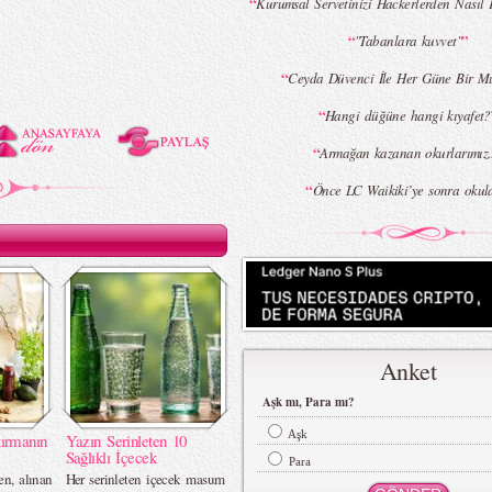
“
Kurumsal Servetinizi Hackerlerden Nasıl
“
”
"Tabanlara kuvvet"
“
Ceyda Düvenci İle Her Güne Bir Mu
“
Hangi düğüne hangi kıyafet?
“
Armağan kazanan okurlarımız..
“
Önce LC Waikiki’ye sonra okula.
Anket
Aşk mı, Para mı?
Aşk
ırmanın
Yazın Serinleten 10
Sağlıklı İçecek
Para
en, alınan
Her serinleten içecek masum