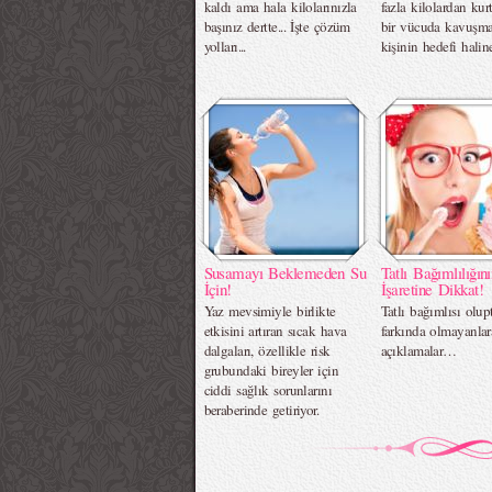
kaldı ama hala kilolarınızla
fazla kilolardan kurt
başınız dertte... İşte çözüm
bir vücuda kavuşma
yolları...
kişinin hedefi halin
Susamayı Beklemeden Su
Tatlı Bağımlılığın
İçin!
İşaretine Dikkat!
Yaz mevsimiyle birlikte
Tatlı bağımlısı olup
etkisini artıran sıcak hava
farkında olmayanla
dalgaları, özellikle risk
açıklamalar…
grubundaki bireyler için
ciddi sağlık sorunlarını
beraberinde getiriyor.