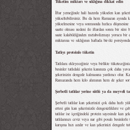
Tüketim miktarı ve sıklığına dikkat edin
İftar yemeğinde hali hazırda yükselen kan şekerin
yükseltebilirsiniz. Bu da hem Ramazan ayında ki
yükselmesine veya sonrasında hızlıca düşmesine ne
saatte olması nedeni ile iftardan sonra bir süre b
saate kalabildiğinden metabolizmayı yorucu bir et
miktarına ve sıklığının haftada bir-iki porsiyon
Tatlıyı proteinle tüketin
Tatlılara ekleyeceğiniz veya birlikte tüketeceğiniz
besinler tatlıdaki şekerin kanınıza çok daha yav
şekerinizin dengede kalmasına yardımcı olur. K
Ramazanda hem kilo alımının hem de şeker soru
Şerbetli tatlılar yerine sütlü ya da meyveli tat
Şerbetli tatlılar kan şekerinizi çok daha hızlı y
ertesi gün kan şekerinizde dengesizliklere ve ça
tatlılar ise içeriğindeki protein sayesinde kan şe
tatlılarınızı ceviz veya nar gibi posalı besinler
karışma hızı azalır ve kan şekerinizi dengede tut