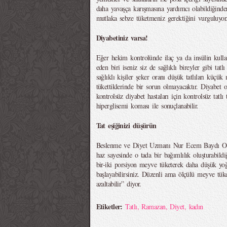
daha yavaşça karışmasına yardımcı olabildiğinden,
mutlaka sebze tüketmeniz gerektiğini vurguluyor
Diyabetiniz varsa!
Eğer hekim kontrolünde ilaç ya da insülin kulla
eden biri iseniz siz de sağlıklı bireyler gibi tat
sağlıklı kişiler şeker oranı düşük tatlıları küçü
tükettiklerinde bir sorun olmayacaktır. Diyabet 
kontrolsüz diyabet hastaları için kontrolsüz tatlı 
hiperglisemi koması ile sonuçlanabilir.
Tat eşiğinizi düşürün
Beslenme ve Diyet Uzmanı Nur Ecem Baydı Ozman
haz sayesinde o tada bir bağımlılık oluşturabildiğ
bir-iki porsiyon meyve tüketerek daha düşük yoğ
başlayabilirsiniz. Düzenli ama ölçülü meyve tüke
azaltabilir” diyor.
Etiketler:
Tatlı
,
Ramazan
,
Diyet
,
kadın