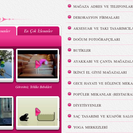
MAĞAZA ADRES VE TELEFONLAR
DEKORASYON FİRMALARI
AKSESUAR VE TAKI TASARIMCIL
nenler
En Çok İzlenenler
DOĞUM FOTOĞRAFÇILARI
BUTİKLER
AYAKKABI VE ÇANTA MAĞAZALA
İKİNCİ EL GİYSİ MAĞAZALARI
GECE HAYATI VE EĞLENCE MEKA
Görevimiz Tehlike Bebekleri
POPÜLER MEKANLAR (RESTAURA
DİYETİSYENLER
SAÇ TASARIMI VE KUAFÖR SALO
YOGA MERKEZLERİ