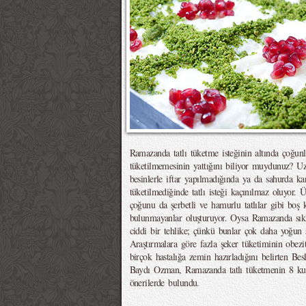
Ramazanda tatlı tüketme isteğinin altında çoğunl
tüketilmemesinin yattığını biliyor muydunuz? U
besinlerle iftar yapılmadığında ya da sahurda ka
tüketilmediğinde tatlı isteği kaçınılmaz oluyor. Üst
çoğunu da şerbetli ve hamurlu tatlılar gibi boş k
bulunmayanlar oluşturuyor. Oysa Ramazanda sıklı
ciddi bir tehlike; çünkü bunlar çok daha yoğun ş
Araştırmalara göre fazla şeker tüketiminin obezi
birçok hastalığa zemin hazırladığını belirten
Baydı Ozman, Ramazanda tatlı tüketmenin 8 kural
önerilerde bulundu.