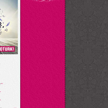
”
"
”
”