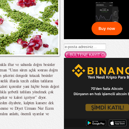
ukla iftar ve sahurda doğru besinler
zman “Uzun süren açlık sonrası doğru
n şekerini dengede tutacak besinler
elik iftarda tercih edilen tatlıların
alori içerenler yani hiçbir besin değeri
kla şerbetli tatlılara yönelmek çok
eker ve kalori içeriyor” diyor.
teden diyabete, kalpten kansere dek
 Beslenme ve Diyet Uzmanı Nur Ecem
ını anlattı, önemli uyarılar ve