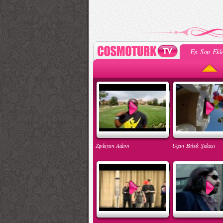
En Son Ekle
Zıplayan Adam
Uçan Bebek Şakası