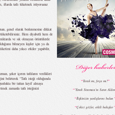
 iftarda tatlı tüketmek istiyorsanız
.
nan, genel olarak beslenmesine dikkat
lı tüketebilirsiniz. Hem diyabetli hem de
k miktarda ve sık olmayan örüntülerde
olduğunu bilmeyen kişiler için ya da
tüketimi daha yıkıcı etkiler yapabilir,
, şeker içeren tatlıların verdikleri
ini belirterek “Tatlı isteği olduğunda
“
”
Tarak mı, fırça mı?
unlukta bir tattan keyif almaya
tmek zamanla tatlı isteğinizi
“
"Emek Sineması`nı Satın Aldım
“
İlişkinizin yanlışlarını bulun
“
Çekici gözler, etkili bakışlar