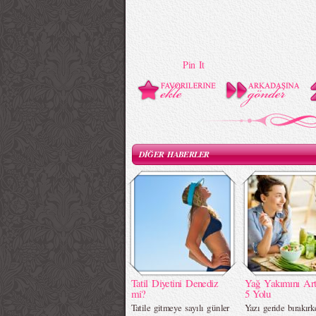
Pin It
DİĞER HABERLER
Tatil Diyetini Denediz
Yağ Yakımını Art
mi?
5 Yolu
Tatile gitmeye sayılı günler
Yazı geride bırakırk