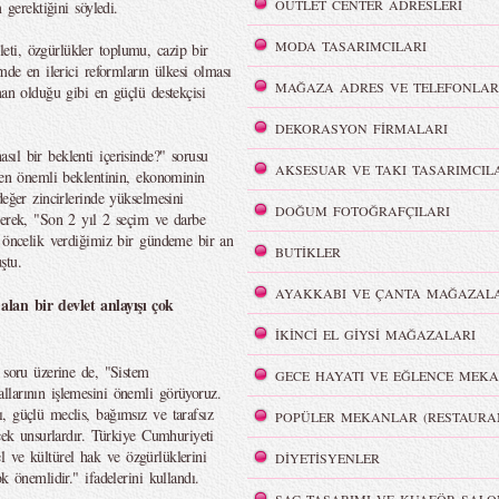
OUTLET CENTER ADRESLERİ
 gerektiğini söyledi.
MODA TASARIMCILARI
ti, özgürlükler toplumu, cazip bir
mde en ilerici reformların ülkesi olması
MAĞAZA ADRES VE TELEFONLAR
man olduğu gibi en güçlü destekçisi
DEKORASYON FİRMALARI
ıl bir beklenti içerisinde?" sorusu
AKSESUAR VE TAKI TASARIMCIL
i en önemli beklentinin, ekonominin
değer zincirlerinde yükselmesini
DOĞUM FOTOĞRAFÇILARI
terek, "Son 2 yıl 2 seçim ve darbe
a öncelik verdiğimiz bir gündeme bir an
BUTİKLER
ştu.
AYAKKABI VE ÇANTA MAĞAZALA
lan bir devlet anlayışı çok
İKİNCİ EL GİYSİ MAĞAZALARI
 soru üzerine de, "Sistem
GECE HAYATI VE EĞLENCE MEKA
llarının işlemesini önemli görüyoruz.
, güçlü meclis, bağımsız ve tarafsız
POPÜLER MEKANLAR (RESTAURA
ecek unsurlardır. Türkiye Cumhuriyeti
sel ve kültürel hak ve özgürlüklerini
DİYETİSYENLER
k önemlidir." ifadelerini kullandı.