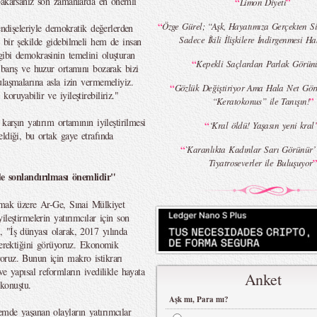
 bakarsanız son zamanlarda en önemli
“
”
Limon Diyeti
“
Özge Gürel; “Aşk, Hayatımıza Gerçekten Si
endişeleriyle demokratik değerlerden
Sadece İkili İlişkilere İndirgenmesi Ha
 bir şekilde gidebilmeli hem de insan
ibi demokrasinin temelini oluşturan
“
Kepekli Saçlardan Parlak Görü
 barış ve huzur ortamını bozarak bizi
laşmalarına asla izin vermemeliyiz.
“
Gözlük Değiştiriyor Ama Hala Net Gör
ruyabilir ve iyileştirebiliriz."
”
“Keratokonus” ile Tanışın!
karşın yatırım ortamının iyileştirilmesi
“
‘Kral öldü! Yaşasın yeni kral’
ldiği, bu ortak gaye etrafında
“
`Karanlıkta Kadınlar Sarı Görünür’
Tiyatroseverler ile Buluşuyor
 sonlandırılması önemlidir"
ırmak üzere Ar-Ge, Sınai Mülkiyet
leştirmelerin yatırımcılar için son
 "İş dünyası olarak, 2017 yılında
 gerektiğini görüyoruz. Ekonomik
oruz. Bunun için makro istikrarı
e yapısal reformların ivedilikle hayata
Anket
 konuştu.
Aşk mı, Para mı?
mde yaşanan olayların yatırımcılar