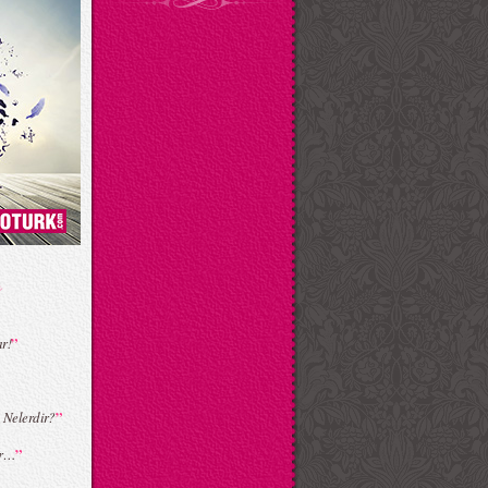
”
ar!
”
 Nelerdir?
”
or…