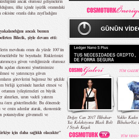
sürdüğünü ancak olumsuz gelişmelerin
lduğunu, ülke içinde işsizlik oranındaki
n eskisine oranla daha zayıfladığını
 yakalandığını ancak bunun
elirten Bilecik, şöyle devam etti:
ilerin mevduata oranı da yüzde 100’ün
tilebilir bir boyuttadır. Risklerimizi
ve yatırımcıya güven verdiğimizde olumsuz
 Bu açıdan ekonomi yönetimimize
TÜM GALERİ
tilmesi ve yatırımcıya güven
umların görevlerini bağımsız bir şekilde
em birliği içerisinde hareket etmesi ve
ım ortamını iyileştirmeleri en büyük
er alınırken, uzun vadeli yatırım
ına özen gösterilmelidir. Bu dönemde
rlı ve emin adımlar atarak, ekonomide
in potansiyeline güvenmeli ve
Doğay Can 2017 İlkbahar-
Vakko Kadın
Yaz Koleksiyonu Black Belt
İlkbahar-Yaz 
/ Siyah Kuşak
rkiye için daha sağlıklı olacaktır"
TÜM VIDEO