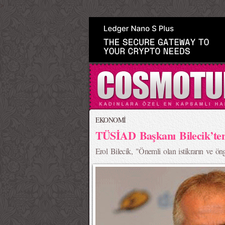
>
EKONOMİ
TÜSİAD Başkanı Bilecik’te
Erol Bilecik, "Önemli olan istikrarın ve öng