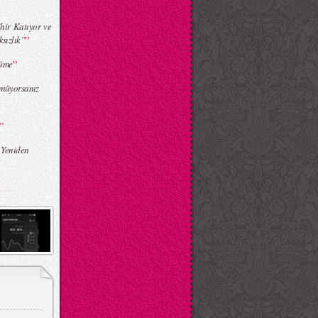
hir Katıyor ve
”
ksızlık”
”
nüme
müyorsanız
”
 Yeniden
”