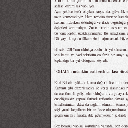
Yatırım kuruluşlarının not indirme nedenlerine
atıflar kurumlara yapılıyor.
Aynı şekilde terör olayları karşısında, güvenlik 
taviz vermemeliyiz. Hem terörün üzerine kararlı
hakları, hukukun üstünlüğü ve ifade özgürlüğü g
değerleri korumalıyız. Zaten terörün esas amacı
bu temellerden uzaklaştırmaktır. Bu amaçlarına u
Dünyaya karşı da ülkemizin imajını ancak böyle ko
Bilecik, 2016'nın oldukça zorlu bir yıl olmasına 
için kamu ve özel sektörün en fazla bir araya ge
toplandığı bir yıl olduğunu söyledi.
"OHAL’in mümkün olabilecek en kısa sürede
Erol Bilecik, yüksek katma değerli üretimi art
Kanunu gibi düzenlemeler ile vergi alanındaki iyi
derece önemli gelişmeler olduğunu vurgulayarak,
önceliğimizin yapısal iktisadi reformlar olması
temellerimizin daha da sağlam olmasını önemsiy
sağlayacak koşulların bir an önce oluşturulması v
geçmesini her fırsatta dile getiriyoruz." şeklinde
Söz konusu yapısal sorunların yanında, son döne