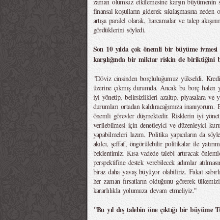
zaman olumsuz etkilemesine karşın büyümenin 
finansal koşulların giderek sıkılaşmasına neden o
artışa paralel olarak, harcamalar ve talep akışını
gördüklerini söyledi.
Son 10 yılda çok önemli bir büyüme ivmesi
karşılığında bir miktar riskin de biriktiğini b
"Döviz cinsinden borçluluğumuz yükseldi. Kred
üzerine çıkmış durumda. Ancak bu borç halen yöne
iyi yönetip, belirsizlikleri azaltıp, piyasalara 
durumları ortadan kaldıracağımıza inanıyorum.
önemli görevler düşmektedir. Risklerin iyi yöne
verilebilmesi için denetleyici ve düzenleyici kur
yapabilmeleri lazım. Politika yapıcıların da söyl
akılcı, şeffaf, öngörülebilir politikalar ile yatır
beklentimiz. Kısa vadede talebi artıracak önleml
perspektifine destek verebilecek adımlar atılmas
biraz daha yavaş büyüyor olabiliriz. Fakat sabı
her zaman fırsatların olduğunu görerek ülkemiz
kararlılıkla yolumuza devam etmeliyiz."
"Bu yıl dış talebin öne çıktığı bir büyüme Tü