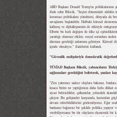
ABD Başkanı Donald Trump'ın politikalarının şu
ifade eden Bilecik, "Seçim döneminde sıklıkla t
korumacı politikalara yönelmesi, dünyada da benz
savaşlarını başlatabilir. Halbuki küresel ekonomi
kalkmış ve dijitalleşmenin de etkisiyle entegra
Elbette bu hızlı değişim ile ülke içi eşitsizlikler
yarattığı olumsuz etkiler, sosyal sorunlara neden
durması gerektiği anlamına gelmiyor. Küresel düze
içinde olmalıyız." ifadelerini kullandı.
"Güvenlik endişeleriyle demokratik değerler
TÜSİAD Başkanı Bilecik, yabancıların Türkiy
sağlamaları gerektiğini belirterek, şunları kay
"Zira yatırımcı sadece olaylara bakmaz, bunlara n
kısaca bizim ne yaptığımıza daha fazla dikkat e
siyasi belirsizlikler, çalkantılar, yolsuzluk skan
çıkıyor. Bu gelişmeler karşısında, kurumları güç
devam ettirebildiklerini gözlemliyoruz. Eğer mal
bankanız bağımsız bir şekilde politika yapıyor v
verebiliyorsanız bu tür olayların ekonomik bir kr