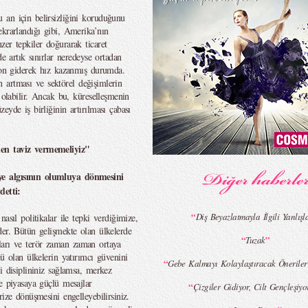
 an için belirsizliğini koruduğunu
ekrarlandığı gibi, Amerika’nın
er tepkiler doğurarak ticaret
de artık sınırlar neredeyse ortadan
syon giderek hız kazanmış durumda.
in artması ve sektörel değişimlerin
 olabilir. Ancak bu, küreselleşmenin
yde iş birliğinin artırılması çabası
den taviz vermemeliyiz"
e algısının olumluya dönmesini
detti:
“
Diş Beyazlatmayla İlgili Yanlışl
asıl politikalar ile tepki verdiğimize,
der. Bütün gelişmekte olan ülkelerde
“
”
Tuzak
dalları ve terör zaman zaman ortaya
lü olan ülkelerin yatırımcı güvenini
“
Gebe Kalmayı Kolaylaştıracak Öneriler
i disiplininiz sağlamsa, merkez
e piyasaya güçlü mesajlar
“
Çizgiler Gidiyor, Cilt Gençleşiy
ize dönüşmesini engelleyebilirsiniz.