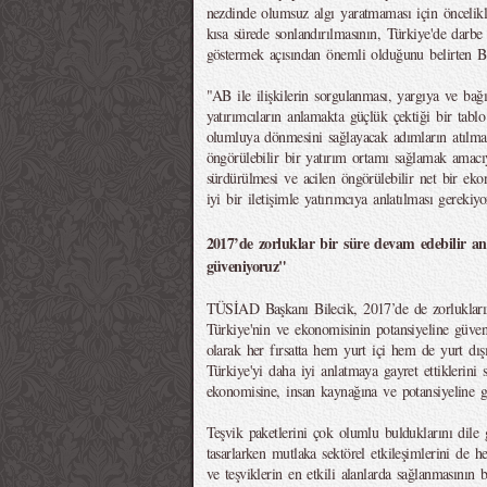
nezdinde olumsuz algı yaratmaması için öncel
kısa sürede sonlandırılmasının, Türkiye'de darbe 
göstermek açısından önemli olduğunu belirten Bi
"AB ile ilişkilerin sorgulanması, yargıya ve bağ
yatırımcıların anlamakta güçlük çektiği bir tabl
olumluya dönmesini sağlayacak adımların atılması
öngörülebilir bir yatırım ortamı sağlamak amacı
sürdürülmesi ve acilen öngörülebilir net bir ekon
iyi bir iletişimle yatırımcıya anlatılması gerekiyo
2017’de zorluklar bir süre devam edebilir an
güveniyoruz"
TÜSİAD Başkanı Bilecik, 2017’de de zorlukları
Türkiye'nin ve ekonomisinin potansiyeline güve
olarak her fırsatta hem yurt içi hem de yurt dışı 
Türkiye'yi daha iyi anlatmaya gayret ettiklerini 
ekonomisine, insan kaynağına ve potansiyeline g
Teşvik paketlerini çok olumlu bulduklarını dile g
tasarlarken mutlaka sektörel etkileşimlerini de h
ve teşviklerin en etkili alanlarda sağlanmasının