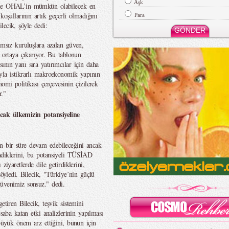
Aşk
ikle OHAL’in mümkün olabilecek en
koşullarının artık geçerli olmadığını
Para
lecik, şöyle dedi:
ımsız kuruluşlara azalan güven,
o ortaya çıkarıyor. Bu tablonun
nın yanı sıra yatırımcılar için daha
yla istikrarlı makroekonomik yapının
omi politikası çerçevesinin çizilerek
r."
cak ülkemizin potansiyeline
n bir süre devam edebileceğini ancak
ndiklerini, bu potansiyeli TÜSİAD
ziyaretlerde dile getirdiklerini,
söyledi. Bilecik, "Türkiye’nin güçlü
üvenimiz sonsuz." dedi.
etiren Bilecik, teşvik sistemini
esaba katan etki analizlerinin yapılması
 büyük önem arz ettiğini, bunun için