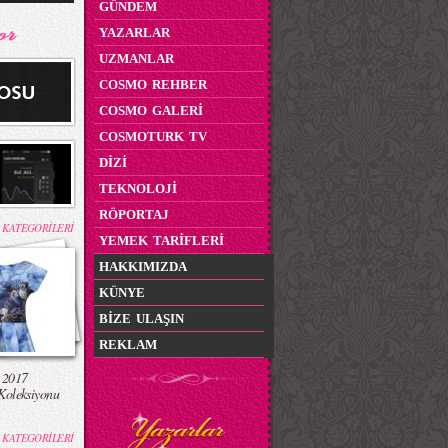
GÜNDEM
YAZARLAR
UZMANLAR
COSMO REHBER
COSMO GALERİ
COSMOTURK TV
DİZİ
TEKNOLOJİ
RÖPORTAJ
 KATEGORİLERİ
YEMEK TARİFLERİ
HAKKIMIZDA
KÜNYE
BİZE ULAŞIN
REKLAM
 2017
Koleksiyonu
 KATEGORİLERİ