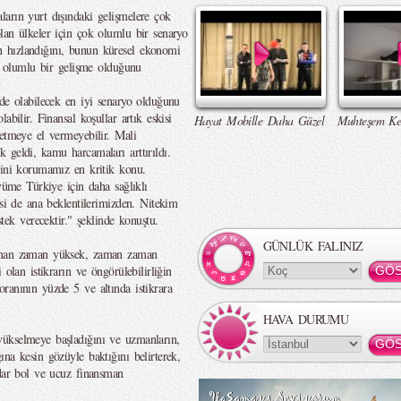
arın yurt dışındaki gelişmelere çok
lan ülkeler için çok olumlu bir senaryo
 hızlandığını, bunun küresel ekonomi
an olumlu bir gelişme olduğunu
ide olabilecek en iyi senaryo olduğunu
abilir. Finansal koşullar artık eskisi
Hayat Mobille Daha Güzel
Muhteşem Ke
 etmeye el vermeyebilir. Mali
 geldi, kamu harcamaları arttırıldı.
lini korumamız en kritik konu.
üyüme Türkiye için daha sağlıklı
esi de ana beklentilerimizden. Nitekim
k verecektir." şeklinde konuştu.
GÜNLÜK FALINIZ
zaman zaman yüksek, zaman zaman
 olan istikrarın ve öngörülebilirliğin
ranının yüzde 5 ve altında istikrara
HAVA DURUMU
ükselmeye başladığını ve uzmanların,
na kesin gözüyle baktığını belirterek,
adar bol ve ucuz finansman