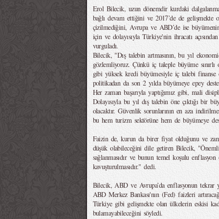
Erol Bilecik, uzun dönemdir kurdaki dalgalanmal
bağlı devam ettiğini ve 2017’de de gelişmekte o
çizilmediğini, Avrupa ve ABD’de ise büyümenin
için ve dolayısıyla Türkiye'nin ihracatı açısınd
vurguladı.
Bilecik, "Dış talebin artmasının, bu yıl ekonom
gözlemliyoruz. Çünkü iç taleple büyüme sınırlı ol
gibi yüksek kredi büyümesiyle iç talebi finanse
politikadan da son 2 yılda büyümeye epey destek
Her zaman başarıyla yaptığımız gibi, mali disip
Dolayısıyla bu yıl dış talebin öne çıktığı bir b
olacaktır. Güvenlik sorunlarının en aza indirilm
bu hem turizm sektörüne hem de büyümeye deste
Faizin de, kurun da birer fiyat olduğunu ve 
düşük olabileceğini dile getiren Bilecik, "Önemli
sağlanmasıdır ve bunun temel koşulu enflasyon o
kavuşturulmasıdır." dedi.
Bilecik, ABD ve Avrupa’da enflasyonun tekrar y
ABD Merkez Bankası'nın (Fed) faizleri artıracağı
Türkiye gibi gelişmekte olan ülkelerin eskisi k
bulamayabileceğini söyledi.