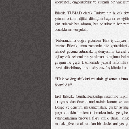
koordineli, öngörülebilir ve sistemli bir yaklaşım
Bilecik, TÜSİAD olarak Türkiye’nin hukuk devle
yatırım ortamı, dijital dönüşüm başarısı ve eğiti
için atılacak her adımın, her politikanın her za
olacaklarını vurguladı.
"Referanduma doğru giderken Türk iş dünyası nas
üzerine Bilecik, uzun zamandır dile getirdikler
rekabet gücünü artıracak, iş dünyasının küresel 
sağlayacak reformların yapılması olduğunu belir
girişimi ile geçti. Ekonomide yapısal reformlar
evvel dönebilmeyi arzu ediyoruz." şeklinde konu
"Hak ve özgürlükleri mutlak güvence altına a
önemlidir"
Erol Bilecik, Cumhurbaşkanlığı sistemine ilişkin
tartışmasından önce demokrasinin kurum ve kura
Denge ve denetim mekanizmaları, güçler ayrılığı
yargı ve etkin bir icraat demokrasimizi geliştir
vatandaşlarının bireysel, fikri, etnik, dinsel, cin
mutlak güvence altına alan bir devlet anlayışı ço