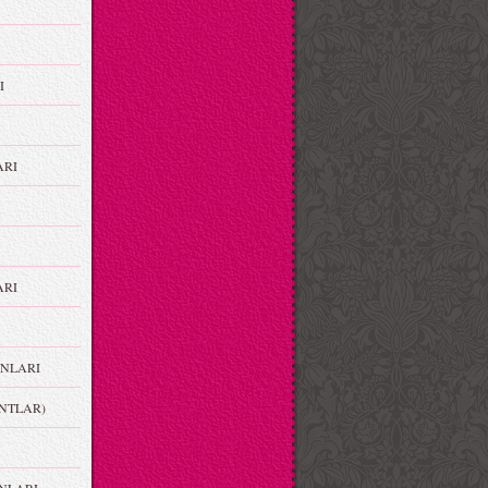
I
ARI
RI
NLARI
NTLAR)