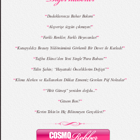
“
”
Dudaklarınıza Bahar Bakımı
“
”
Alışverişe üzgün çıkmayın!
MBFWI - Giray Sepin 2015 Yaz Koleksiyonu
MBFWI - Burçe Bekrek 2015 Yaz Koleksiyonu
“
”
Farklı Renkler, Farklı Heyecanlar!
“
”
Kutupyıldızı Beauty Yıldönümünü Görkemli Bir Davet ile Kutladı!
“
”
Tuğba Ekinci`den Yeni Single"Para Babası"
“
”
Tülin Şahin; “Hayattaki Önceliklerim Değişti”
“
”
Klima Alırken ve Kullanırken Dikkat Etmemiz Gereken Püf Noktalar
“
”
“Hitit Güneşi" yeniden doğdu...
“
”
Gitsem Ben?
“
”
Kerim Tekin'in Hiç Bilinmeyen Gerçekleri!