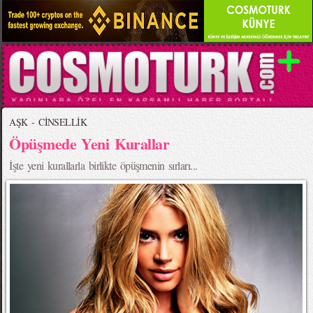
AŞK - CİNSELLİK
Öpüşmede Yeni Kurallar
İşte yeni kurallarla birlikte öpüşmenin sırları...