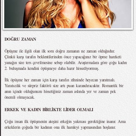
DOĞRU ZAMAN
Öpüşme ile ilgili olan ilk soru doğru zamanın ne zaman olduğudur.
Çünkü karşı tarafın beklentilerinden önce yapacağınız bir öpme hareketi
yanağın size ters çevrilmesine sebep olabilir. Araştırmalara göre çoğu kadın
2. buluşmada kendini öpüşmeye daha hazır hissediyormuş.
İlk öpüşme her zaman için karşı tarafın zihninde heyecan yaratmalı.
Yaratıcılık ve sürpriz faktörü size artı puan kazandıracaktır. Romantik bir
anın içinde olduğunuzu hissetiğiniz zaman aslında yer ve zaman pek
önemli olmayacak.
ERKEK VE KADIN BİRLİKTE LİDER OLMALI
Çoğu insan ilk öpüşmenin ateşini erkeğin yakması gerektiğine inanır. Ama
erkeklerin çoğuda bir kadının ona ilk hamleyi yapmasından hoşlanır.