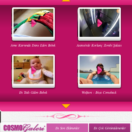
Anne Karnında Dans Eden Bebek
Asansörde Korkunç Zombi Şakası
En Tatlı Gülen Bebek
Wolfson - Ibiza Comeback
En Son Eklenenler
En Çok Görüntülenenler