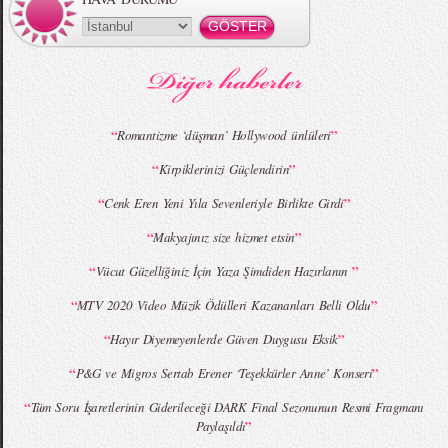
“
”
Romantizme ‘düşman’ Hollywood ünlüleri
“
”
Kirpiklerinizi Güçlendirin
“
”
Cenk Eren Yeni Yıla Sevenleriyle Birlikte Girdi
“
”
Makyajınız size hizmet etsin
“
”
Vücut Güzelliğiniz İçin Yaza Şimdiden Hazırlanın
“
”
MTV 2020 Video Müzik Ödülleri Kazananları Belli Oldu
“
”
Hayır Diyemeyenlerde Güven Duygusu Eksik
“
”
P&G ve Migros Sertab Erener ‘Teşekkürler Anne’ Konseri
“
Tüm Soru İşaretlerinin Giderileceği DARK Final Sezonunun Resmi Fragmanı
”
Paylaşıldı