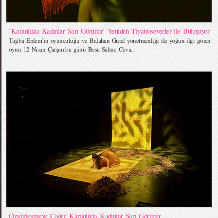
`Karanlıkta Kadınlar Sarı Görünür’ Yeniden Tiyatroseverler ile Buluşuyor
Tuğba Erdem’in oyunculuğu ve Balahan Gürel yönetmenliği ile yoğun ilgi gören
oyun 12 Nisan Çarşamba günü Besa Sahne Ceva...
Özgürleşmeye Çağrı: Karanlıkta Kadınlar Sarı Görünür