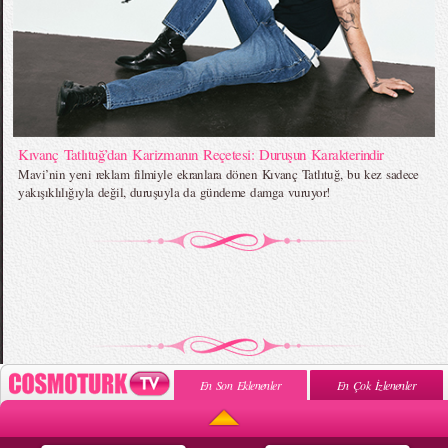
Kıvanç Tatlıtuğ’dan Karizmanın Reçetesi: Duruşun Karakterindir
Mavi’nin yeni reklam filmiyle ekranlara dönen Kıvanç Tatlıtuğ, bu kez sadece
yakışıklılığıyla değil, duruşuyla da gündeme damga vuruyor!
En Son Eklenenler
En Çok İzlenenler