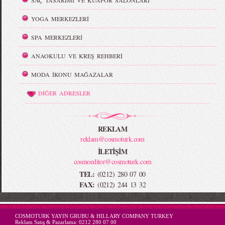
SAÇ TASARIMI VE KUAFÖR SALONLARI
YOGA MERKEZLERİ
SPA MERKEZLERİ
ANAOKULU VE KREŞ REHBERİ
MODA İKONU MAĞAZALAR
DİĞER ADRESLER
REKLAM
reklam@cosmoturk.com
İLETİŞİM
cosmoeditor@cosmoturk.com
TEL:
(0212) 280 07 00
FAX:
(0212) 244 13 32
-->
COSMOTURK YAYIN GRUBU & HILLARY COMPANY TURKEY
Reklam Satış & Pazarlama:
0212 280 07 00