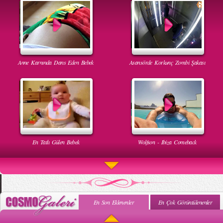
Anne Karnında Dans Eden Bebek
Asansörde Korkunç Zombi Şakası
En Tatlı Gülen Bebek
Wolfson - Ibiza Comeback
En Son Eklenenler
En Çok Görüntülenenler
Uyuyan Bebeğe Gangnam Dinletilirse Ne Olur
Uykusun Da Gülen Bebek