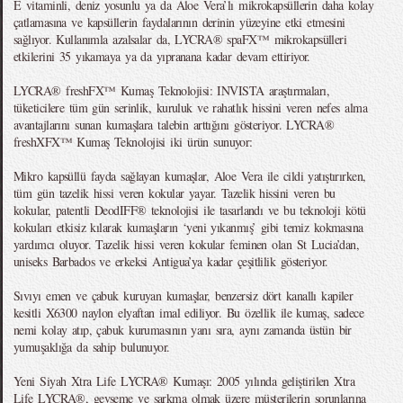
E vitaminli, deniz yosunlu ya da Aloe Vera’lı mikrokapsüllerin daha kolay
çatlamasına ve kapsüllerin faydalarının derinin yüzeyine etki etmesini
sağlıyor. Kullanımla azalsalar da, LYCRA® spaFX™ mikrokapsülleri
etkilerini 35 yıkamaya ya da yıpranana kadar devam ettiriyor.
LYCRA® freshFX™ Kumaş Teknolojisi: INVISTA araştırmaları,
tüketicilere tüm gün serinlik, kuruluk ve rahatlık hissini veren nefes alma
avantajlarını sunan kumaşlara talebin arttığını gösteriyor. LYCRA®
freshXFX™ Kumaş Teknolojisi iki ürün sunuyor:
Mikro kapsüllü fayda sağlayan kumaşlar, Aloe Vera ile cildi yatıştırırken,
tüm gün tazelik hissi veren kokular yayar. Tazelik hissini veren bu
kokular, patentli DeodIFF® teknolojisi ile tasarlandı ve bu teknoloji kötü
kokuları etkisiz kılarak kumaşların ‘yeni yıkanmış’ gibi temiz kokmasına
yardımcı oluyor. Tazelik hissi veren kokular feminen olan St Lucia’dan,
uniseks Barbados ve erkeksi Antigua’ya kadar çeşitlilik gösteriyor.
Sıvıyı emen ve çabuk kuruyan kumaşlar, benzersiz dört kanallı kapiler
kesitli X6300 naylon elyaftan imal ediliyor. Bu özellik ile kumaş, sadece
nemi kolay atıp, çabuk kurumasının yanı sıra, aynı zamanda üstün bir
yumuşaklığa da sahip bulunuyor.
Yeni Siyah Xtra Life LYCRA® Kumaşı: 2005 yılında geliştirilen Xtra
Life LYCRA®, gevşeme ve sarkma olmak üzere müşterilerin sorunlarına