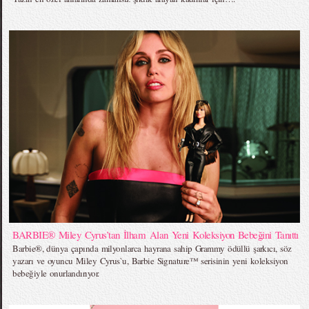
BARBIE® Miley Cyrus’tan İlham Alan Yeni Koleksiyon Bebeğini Tanıttı
Barbie®, dünya çapında milyonlarca hayrana sahip Grammy ödüllü şarkıcı, söz
yazarı ve oyuncu Miley Cyrus`u, Barbie Signature™ serisinin yeni koleksiyon
bebeğiyle onurlandırıyor.