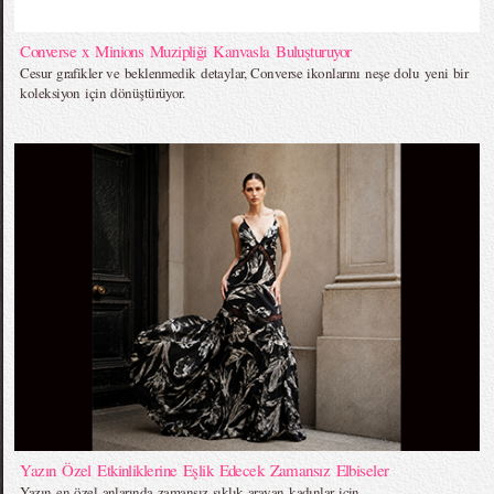
Converse x Minions Muzipliği Kanvasla Buluşturuyor
Cesur grafikler ve beklenmedik detaylar, Converse ikonlarını neşe dolu yeni bir
koleksiyon için dönüştürüyor.
Yazın Özel Etkinliklerine Eşlik Edecek Zamansız Elbiseler
Yazın en özel anlarında zamansız şıklık arayan kadınlar için….