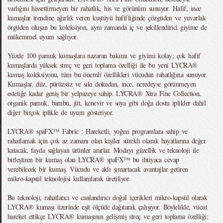
varlığını hissettirmeyen bir rahatlık, his ve görünüm sunuyor. Hafif, ince
kumaşlar trendine ağırlık veren kuştüyü hafifliğinde çözgüden ve yuvarlak
örgüden oluşan bu koleksiyon, aynı zamanda iç ve şekillendirici giyime de
mükemmel uyum sağlıyor.
Yüzde 100 pamuk kumaşlara nazaran bakımı ve giyimi kolay; çok hafif
kumaşlarda yüksek streç ve geri toplama özelliği ile bu yeni LYCRA®
kumaş koleksiyonu, tüm bu önemli özellikleri vücudun rahatlığına sunuyor.
Kumaşlar, düz, pürüzsüz ve sıkı dokudan, ince, neredeyse görünmeyen
estetiğe kadar geniş bir yelpazeye sahip. LYCRA® Xtra Fine Collection,
organik pamuk, bambu, jüt, kenevir ve soya gibi doğa dostu iplikler dahil
diğer birçok iplikle de uyum gösteriyor.
LYCRA® spaFX™ Fabric : Hareketli, yoğun programlara sahip ve
rahatlamak için çok az zamanı olan kişiler sürekli olarak hayatlarına değer
katacak, fayda sağlayan ürünler ararlar. Modayı güzellik ve teknoloji ile
birleştiren bir kumaş olan LYCRA® spaFX™ bu ihtiyaca cevap
verebilecek bir kumaş. Vücudu ve aklı şımartacak avantajlar getiren
mikro-kapsül teknolojisi kullanılarak üretiliyor.
Bu teknoloji, rahatlatıcı ve canlandırıcı doğal içerikleri mikro-kapsül olarak
LYCRA® kumaşı üzerinde eşit ölçüde dağıtarak çalışıyor. Böylelikle, vücut
hareket ettikçe LYCRA® kumaşının gelişmiş streç ve geri toplama özelliği;