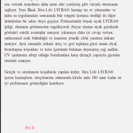
son vererek mayoların daha uzun süre yeniymiş gibi vücuda oturmasını
sağlıyor. Yeni Black Xtra Life LYCRA® kumaşı ise ev yıkamaları ve
hatta ısı uygulamaları sonrasında bile rengini koruma özelliği ile diğer
ürünlerden bir adım öteye geçiyor. Polimerinden boyalı siyah LYCRA®
ipliği, elastanın görünmesini engelleyerek (beyaz elastan siyah giysilerde
görünür) estetik avantajlar sunuyor, yıkamaya daha iyi cevap veriyor,
mükemmel renk bütünlüğü ve tasarıma yönelik efekt yaratma imkanı
sunuyor. Aynı zamanda yüksek streç ve geri toplama gücü sunan elyaf,
bronzlaşma losyonları ve terin içerisinde bulunan doymamış yağ asidine,
UV ışınlarının sebep olduğu bozulmalara karşı dirençli yapısıyla giysinin
ömrünü uzatıyor.
Gerçek ve simulasyon koşullarda yapılan testler, Xtra Life LYCRA®
içeren kumaşların, streç/esneme anlamında klorlu suda 180 saate kadar en
iyi performansı gösterdiğini kanıtlıyor.
Pin It