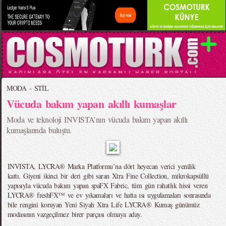
MODA - STİL
Vücuda bakım yapan akıllı kumaşlar
Moda ve teknoloji INVISTA’nın vücuda bakım yapan akıllı
kumaşlarında buluştu.
INVISTA, LYCRA® Marka Platformu’na dört heyecan verici yenilik
kattı. Giyeni ikinci bir deri gibi saran Xtra Fine Collection, mikrokapsüllü
yapısıyla vücuda bakım yapan spaFX Fabric, tüm gün rahatlık hissi veren
LYCRA® freshFX™ ve ev yıkamaları ve hatta ısı uygulamaları sonrasında
bile rengini koruyan Yeni Siyah Xtra Life LYCRA® Kumaş günümüz
modasının vazgeçilmez birer parçası olmaya aday.