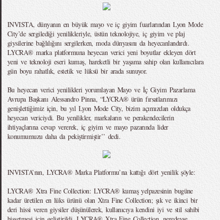
INVISTA, dünyanın en büyük mayo ve iç giyim fuarlarından Lyon Mode
City’de sergilediği yenilikleriyle, üstün teknolojiye, iç giyim ve plaj
giysilerine bağlılığını sergilerken, moda dünyasını da heyecanlandırdı.
LYCRA® marka platformuna heyecan verici yeni boyutlar ekleyen dört
yeni ve teknoloji eseri kumaş, hareketli bir yaşama sahip olan kullanıcılara
gün boyu rahatlık, estetik ve lüksü bir arada sunuyor.
Bu heyecan verici yenilikleri yorumlayan Mayo ve İç Giyim Pazarlama
Avrupa Başkanı Alessandro Pinna, “LYCRA® ürün fırsatlarımızı
genişlettiğimiz için, bu yıl Lyon Mode City, bizim açımızdan oldukça
heyecan vericiydi. Bu yenilikler, markaların ve perakendecilerin
ihtiyaçlarına cevap vererek, iç giyim ve mayo pazarında lider
konumumuzu daha da pekiştirmiştir’’ dedi.
INVISTA’nın, LYCRA® Marka Platformu’na kattığı dört yenilik şöyle:
LYCRA® Xtra Fine Collection: LYCRA® kumaş yelpazesinin bugüne
kadar üretilen en lüks ürünü olan Xtra Fine Collection; şık ve ikinci bir
deri hissi veren giysiler düşünülerek, kullanıcıya kendini iyi ve stil sahibi
hissetmesi için geliştirildi. LYCRA® Xtra Fine Collection, neredeyse