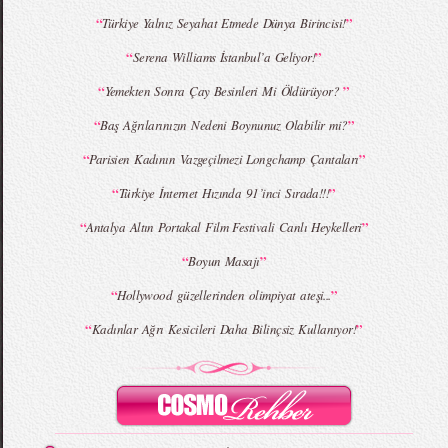
“
”
Türkiye Yalnız Seyahat Etmede Dünya Birincisi!
“
”
Serena Williams İstanbul’a Geliyor!
MBFWI - Giray Sepin 2015 Yaz Koleksiyonu
MBFWI - Burçe Bekrek 2015 Yaz Koleksiyonu
“
”
Yemekten Sonra Çay Besinleri Mi Öldürüyor?
“
”
Baş Ağrılarınızın Nedeni Boynunuz Olabilir mi?
“
”
Parisien Kadının Vazgeçilmezi Longchamp Çantaları
“
”
Türkiye İnternet Hızında 91’inci Sırada!!!
“
”
Antalya Altın Portakal Film Festivali Canlı Heykelleri
“
”
Boyun Masajı
“
”
Hollywood güzellerinden olimpiyat ateşi...
“
”
Kadınlar Ağrı Kesicileri Daha Bilinçsiz Kullanıyor!